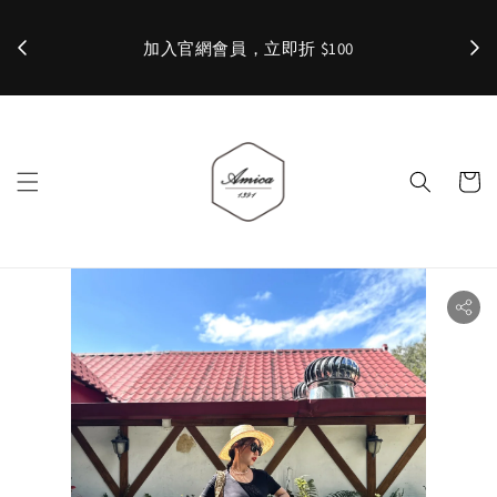
加入官網會員，立即折 $100
✨ 