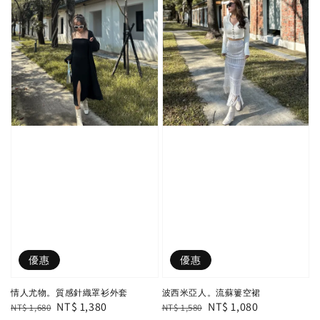
優惠
優惠
情人尤物。質感針織罩衫外套
波西米亞人。流蘇簍空裙
Regular
Sale
NT$ 1,380
Regular
Sale
NT$ 1,080
NT$ 1,680
NT$ 1,580