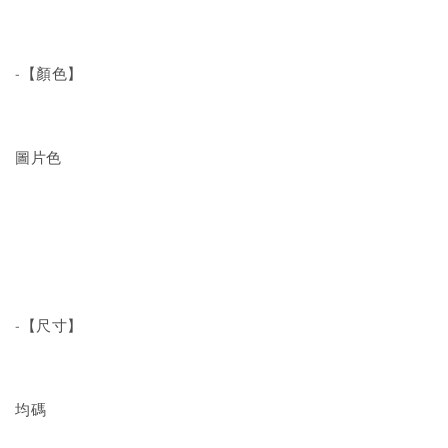
-【顏色】
圖片色
-【尺寸】
均碼