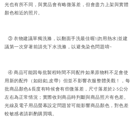
光也有所不同，與實品會有略微落差，但會盡力上架與實體
顏色相近的照片。
③ 衣物建議單獨洗滌，以翻面手洗最佳喔!(勿用熱水)並建
議第一次穿著前請先下水洗滌，以避免染色問題唷~
④ 商品可能因每批製程時間不同配件如果原物料不足會使
用新的配件（如鈕釦,皮帶）但並不影響衣服整體美觀！，每
批商品顏色&長度有時候會有些微落差，尺寸落差於2-5公分
左右為正常情況；實際收到商品時判斷與商品照片有色差。
光線及電子用品螢幕設定問題皆可能影響商品顏色，對色差
較敏感者請斟酌購買哦。