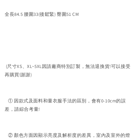
全長84.5 腰圍33(後鬆緊) 臀圍51 CM
(尺寸XS、XL~5XL因請廠商特別訂製，無法退換貨!可以接受
再購買!謝謝)
① 因款式及面料和量衣服手法的區別，會有0-10cm的誤
差，請綜合考量!
② 顏色方面因顯示亮度及解析度的差異，室內及室外的燈