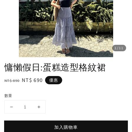
1
/11
慵懶假日:蛋糕造型格紋裙
Regular
Sale
NT$ 690
優惠
NT$ 890
price
price
數量
加入購物車