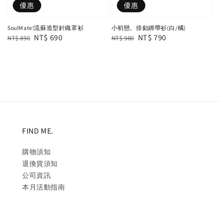
優惠
優惠
SoulMate!流蘇造型針織罩衫
小初戀。排釦綁帶衫(白/橘)
Regular
Sale
NT$ 690
Regular
Sale
NT$ 790
NT$ 890
NT$ 980
price
price
price
price
FIND ME.
購物須知
退換貨須知
公司資訊
本月活動指南