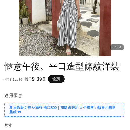
1
/20
愜意午後。平口造型條紋洋裝
Regular
Sale
NT$ 890
優惠
NT$ 1,180
price
price
適用優惠
夏日高級女神 ✨滿額:滿$2500｜加碼送限定 天生顯瘦：顯臉小貓眼
墨鏡 🕶️
尺寸