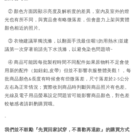
② 顏色方面因顯示亮度及解析度的差異，室內及室外的燈
光也有所不同，與實品會有略微落差，但會盡力上架與實體
顏色相近的照片。
③ 衣物建議單獨洗滌，以翻面手洗最佳喔!(勿用熱水)並建
議第一次穿著前請先下水洗滌，以避免染色問題唷~
④ 商品可能因每批製程時間不同配件如果原物料不足會使
用新的配件（如鈕釦,皮帶）但並不影響衣服整體美觀！，每
批商品顏色&長度有時候會有些微落差，尺寸落差於2-5公分
左右為正常情況；實際收到商品時判斷與商品照片有色差。
光線及電子用品螢幕設定問題皆可能影響商品顏色，對色差
較敏感者請斟酌購買哦。
-
我們並不鼓勵『先買回家試穿，不喜歡再退款』的購買方式