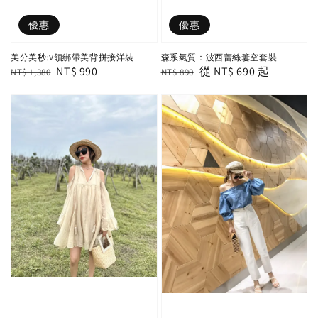
優惠
優惠
美分美秒:V領綁帶美背拼接洋裝
森系氣質：波西蕾絲簍空套裝
Regular
Sale
NT$ 990
Regular
Sale
從
NT$ 690
起
NT$ 1,380
NT$ 890
price
price
price
price