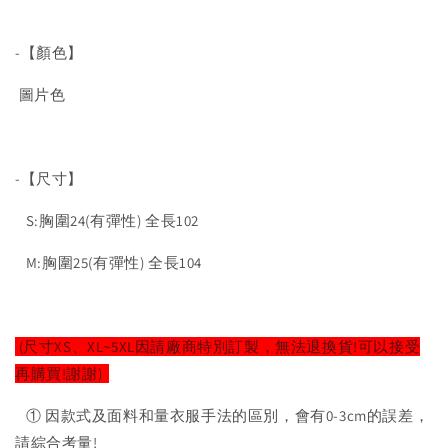
-【顏色】
圖片色
-【尺寸】
S:胸圍24(有彈性) 全長102
M:胸圍25(有彈性) 全長104
(尺寸XS、XL~5XL因請廠商特別訂製，無法退換貨!可以接受
再購買!謝謝)
① 因款式及面料和量衣服手法的區別，會有0-3cm的誤差，
請綜合考量!