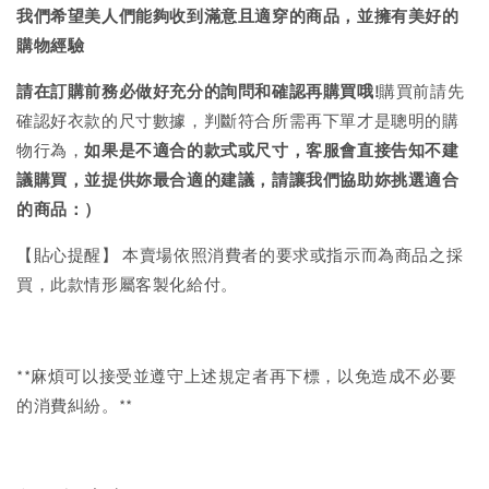
我們希望美人們能夠收到滿意且適穿的商品，並擁有美好的
購物經驗
請在訂購前務必做好充分的詢問和確認再購買哦!
購買前請先
確認好衣款的尺寸數據，判斷符合所需再下單才是聰明的購
物行為，
如果是不適合的款式或尺寸，客服會直接告知不建
議購買，
並提供妳最合適的建議，請讓我們協助妳挑選適合
的商品：）
【貼心提醒】 本賣場依照消費者的要求或指示而為商品之採
買，此款情形屬客製化給付。
**麻煩可以接受並遵守上述規定者再下標，以免造成不必要
的消費糾紛。**