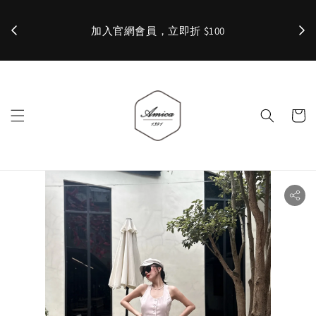
加入官網會員，立即折 $100
✨ 