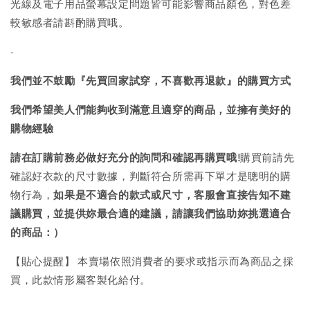
光線及電子用品螢幕設定問題皆可能影響商品顏色，對色差
較敏感者請斟酌購買哦。
-
我們並不鼓勵『先買回家試穿，不喜歡再退款』的購買方式
我們希望美人們能夠收到滿意且適穿的商品，並擁有美好的
購物經驗
請在訂購前務必做好充分的詢問和確認再購買哦!
購買前請先
確認好衣款的尺寸數據，判斷符合所需再下單才是聰明的購
物行為，
如果是不適合的款式或尺寸，客服會直接告知不建
議購買，
並提供妳最合適的建議，請讓我們協助妳挑選適合
的商品：）
【貼心提醒】 本賣場依照消費者的要求或指示而為商品之採
買，此款情形屬客製化給付。