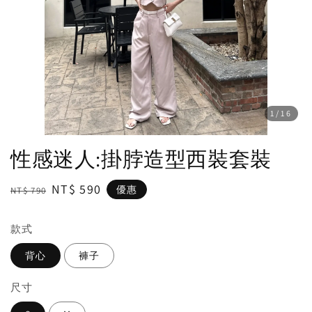
1
/16
性感迷人:掛脖造型西裝套裝
Regular
Sale
NT$ 590
優惠
NT$ 790
price
price
款式
背心
褲子
尺寸