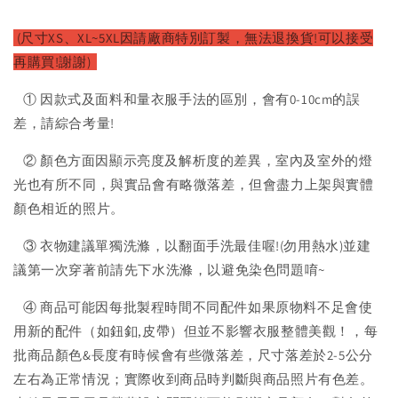
(尺寸XS、XL~5XL因請廠
商特別訂製，無法退換貨!可以接受
再購買!謝謝)
① 因款式及面料和量衣服手法的區別，會有0-10cm的誤
差，請綜合考量!
② 顏色方面因顯示亮度及解析度的差異，室內及室外的燈
光也有所不同，與實品會有略微落差，但會盡力上架與實體
顏色相近的照片。
③ 衣物建議單獨洗滌，以翻面手洗最佳喔!(勿用熱水)並建
議第一次穿著前請先下水洗滌，以避免染色問題唷~
④ 商品可能因每批製程時間不同配件如果原物料不足會使
用新的配件（如鈕釦,皮帶）但並不影響衣服整體美觀！，每
批商品顏色&長度有時候會有些微落差，尺寸落差於2-5公分
左右為正常情況；實際收到商品時判斷與商品照片有色差。