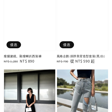
優惠
優惠
瘦腿濾鏡。顯瘦喇叭西裝褲
風格企劃:掛脖美背造型套裝(黑/白)
Regular
Sale
NT$ 890
Regular
Sale
從
NT$ 590
起
NT$ 1,280
NT$ 790
price
price
price
price