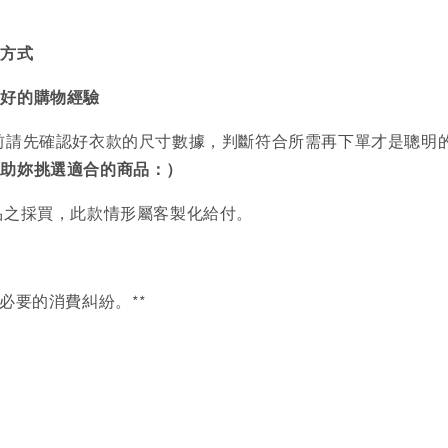
買方式
美好的購物經驗
前請先確認好衣款的尺寸數據，判斷符合所需再下單才是聰明
協助妳挑選適合的商品：）
品之採買，此款情形屬客製化給付。
必要的消費糾紛。**