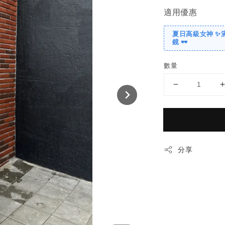
適用優惠
夏日高級女神 ✨
鏡 🕶️
數量
分享