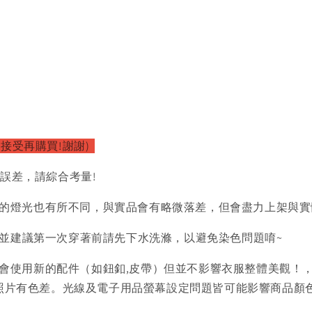
接受再購買!謝謝)
的誤差，請綜合考量!
的燈光也有所不同，與實品會有略微落差，但會盡力上架與實
)並建議第一次穿著前請先下水洗滌，以避免染色問題唷~
會使用新的配件（如鈕釦,皮帶）但並不影響衣服整體美觀！
品照片有色差。光線及電子用品螢幕設定問題皆可能影響商品顏