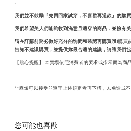
-
我們並不鼓勵『先買回家試穿，不喜歡再退款』的購
我們希望美人們能夠收到滿意且適穿的商品，並擁有
請在訂購前務必做好充分的詢問和確認再購買哦!
購買
告知不建議購買，
並提供妳最合適的建議，請讓我們
【貼心提醒】 本賣場依照消費者的要求或指示而為商
**麻煩可以接受並遵守上述規定者再下標，以免造成不
您可能也喜歡