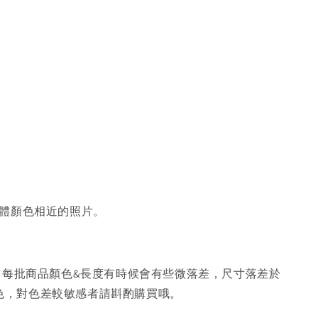
體顏色相近的照片。
，每批商品顏色&長度有時候會有些微落差，尺寸落差於
色，對色差較敏感者請斟酌購買哦。