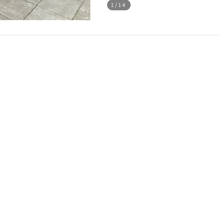
1
/14