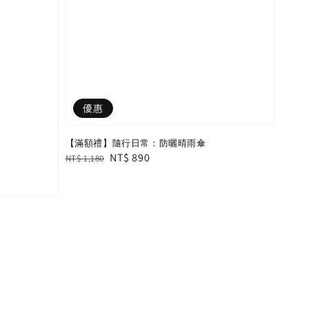
優惠
【滿額禮】隨行日常：防曬晴雨傘
Regular
Sale
NT$ 890
NT$ 1,180
price
price