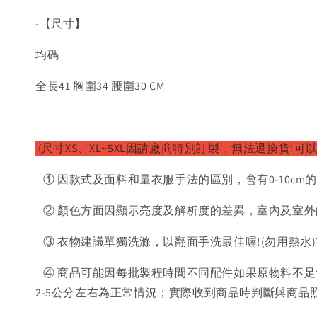
-【尺寸】
均碼
全長41 胸圍34 腰圍30 CM
(尺寸XS、XL~5XL因請廠
商特別訂製，無法退換貨!可以
① 因款式及面料和量衣服手法的區別，會有0-10cm
② 顏色方面因顯示亮度及解析度的差異，室內及室外
③ 衣物建議單獨洗滌，以翻面手洗最佳喔!(勿用熱水
④ 商品可能因每批製程時間不同配件如果原物料不足
2-5公分左右為正常情況；實際收到商品時判斷與商