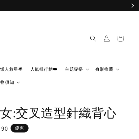
懶人救星🌟
人氣排行榜👑
主題穿搭
身形推薦
購物須知
女:交叉造型針織背心
390
優惠