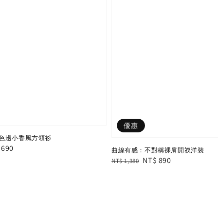
優惠
色邊小香風方領衫
e
 690
曲線有感：不對稱裸肩開衩洋裝
e
Regular
Sale
NT$ 890
NT$ 1,380
price
price