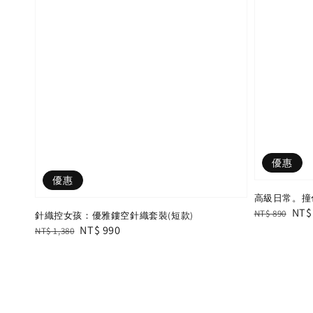
優惠
優惠
高級日常。撞
Regular
Sal
NT$
NT$ 890
針織控女孩：優雅鏤空針織套裝(短款)
price
pric
Regular
Sale
NT$ 990
NT$ 1,380
price
price