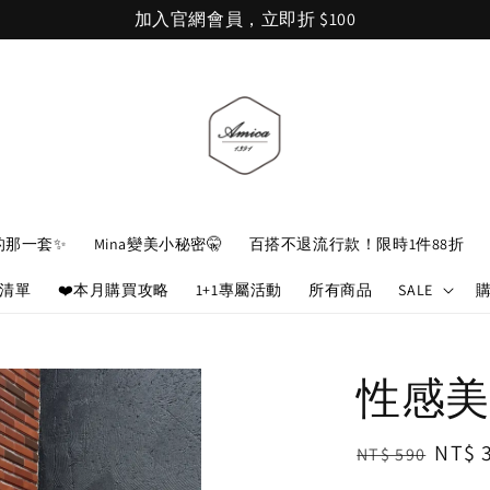
加入官網會員，立即折 $100
的那一套✨
Mina變美小秘密🤫
百搭不退流行款！限時1件88折
娘清單
❤️本月購買攻略
1+1專屬活動
所有商品
SALE
性感美
Regular
Sale
NT$ 
NT$ 590
price
price