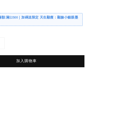
滿額:滿$2500｜加碼送限定 天生顯瘦：顯臉小貓眼墨
加入購物車