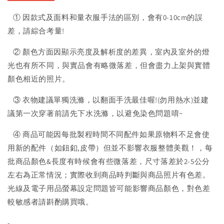
① 因款式及面料和量衣服手法的區別，會有0-10cm的誤
差，請綜合考量!
② 顏色方面因顯示亮度及解析度的差異，室內及室外的燈
光也有所不同，與實品會有略微落差，但會盡力上架與實體
顏色相近的照片。
③ 衣物建議單獨洗滌，以翻面手洗最佳喔!(勿用熱水)並建
議第一次穿著前請先下水洗滌，以避免染色問題唷~
④ 商品可能因每批製程時間不同配件如果原物料不足會使
用新的配件（如鈕釦,皮帶）但並不影響衣服整體美觀！，每
批商品顏色&長度有時候會有些微落差，尺寸落差於2-5公分
左右為正常情況；實際收到商品時判斷與商品照片有色差。
光線及電子用品螢幕設定問題皆可能影響商品顏色，對色差
較敏感者請斟酌購買哦。
-