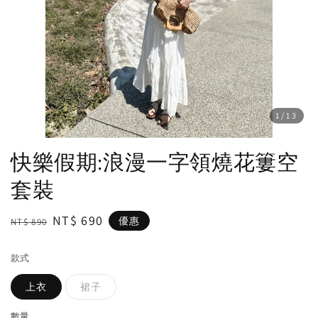
1
/13
快樂假期:浪漫一字領燒花簍空
套裝
Regular
Sale
NT$ 690
優惠
NT$ 890
price
price
款式
上衣
裙子
數量