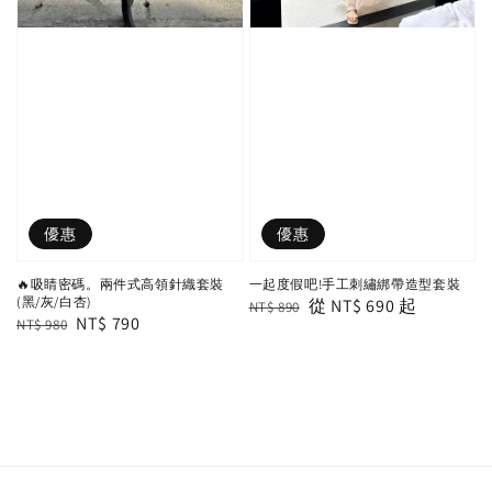
優惠
優惠
🔥吸睛密碼。兩件式高領針織套裝
一起度假吧!手工刺繡綁帶造型套裝
(黑/灰/白杏)
Regular
Sale
從
NT$ 690
起
NT$ 890
Regular
Sale
NT$ 790
NT$ 980
price
price
price
price