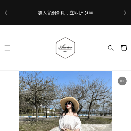
加入官網會員，立即折 $100
✨ 