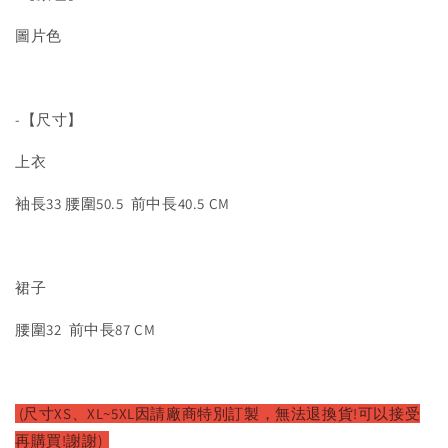
圖片色
-【尺寸】
上衣
袖長33 腰圍50.5 前中長40.5 CM
裙子
腰圍32 前中長87 CM
(尺寸XS、XL~5XL因請廠商特別訂製，無法退換貨!可以接受
再購買!謝謝)