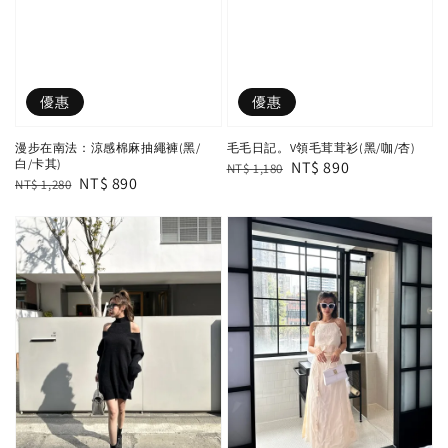
優惠
優惠
漫步在南法：涼感棉麻抽繩褲(黑/
毛毛日記。V領毛茸茸衫(黑/咖/杏)
白/卡其)
Regular
Sale
NT$ 890
NT$ 1,180
Regular
Sale
NT$ 890
NT$ 1,280
price
price
price
price