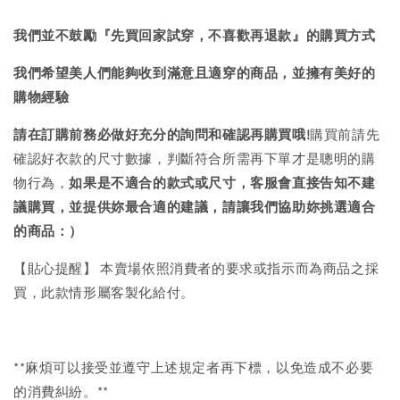
我們並不鼓勵『先買回家試穿，不喜歡再退款』的購買方式
我們希望美人們能夠收到滿意且適穿的商品，並擁有美好的
購物經驗
請在訂購前務必做好充分的詢問和確認再購買哦!
購買前請先
確認好衣款的尺寸數據，判斷符合所需再下單才是聰明的購
物行為，
如果是不適合的款式或尺寸，客服會直接告知不建
議購買，
並提供妳最合適的建議，請讓我們協助妳挑選適合
的商品：）
【貼心提醒】 本賣場依照消費者的要求或指示而為商品之採
買，此款情形屬客製化給付。
**麻煩可以接受並遵守上述規定者再下標，以免造成不必要
的消費糾紛。**