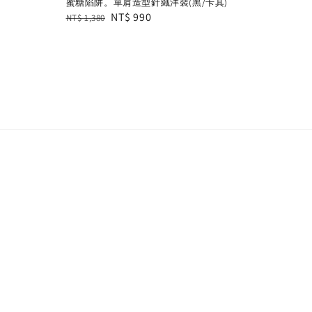
蜜糖陷阱。單肩造型針織洋裝(黑/卡其)
Regular
Sale
NT$ 990
NT$ 1,380
price
price