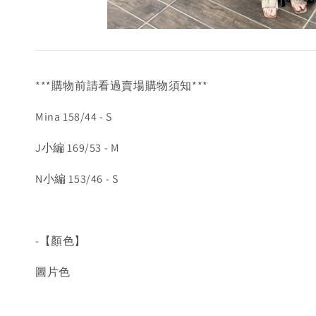
***購物前請看過賣場購物須知***
Mina 158/44 - S
J小編 169/53 - M
N小編 153/46 - S
-【顏色】
圖片色