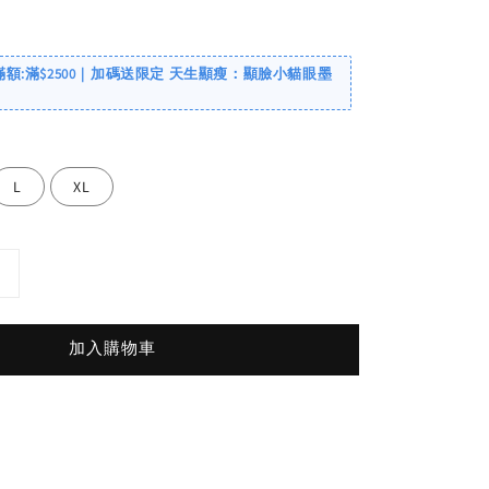
滿額:滿$2500｜加碼送限定 天生顯瘦：顯臉小貓眼墨
L
XL
加入購物車