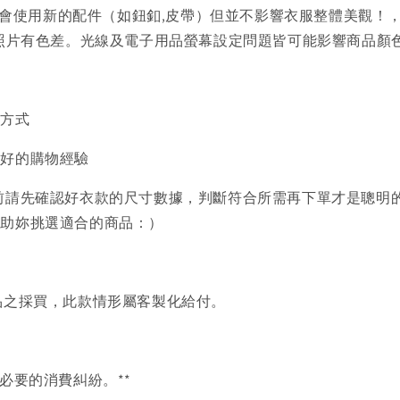
會使用新的配件（如鈕釦,皮帶）但並不影響衣服整體美觀！
品照片有色差。光線及電子用品螢幕設定問題皆可能影響商品顏
買方式
美好的購物經驗
前請先確認好衣款的尺寸數據，判斷符合所需再下單才是聰明
協助妳挑選適合的商品：）
品之採買，此款情形屬客製化給付。
必要的消費糾紛。**