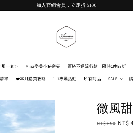
加入官網會員，立即折 $100
的那一套✨
Mina變美小秘密🤫
百搭不退流行款！限時1件88折
娘清單
❤️本月購買攻略
1+1專屬活動
所有商品
SALE
微風甜
Regular
Sale
NT$ 
NT$ 690
price
price