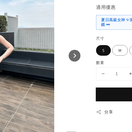
適用優惠
夏日高級女神 ✨
鏡 🕶️
尺寸
S
M
數量
分享