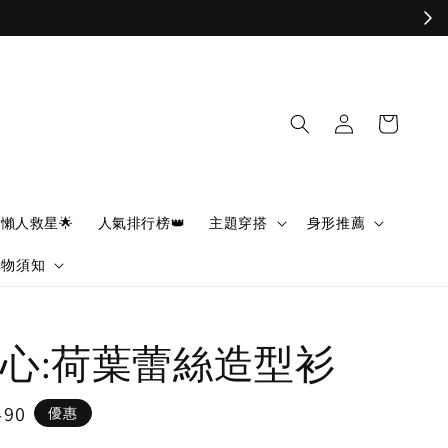
懶人救星🌟
人氣排行榜👑
主題穿搭
身形推薦
購物須知
心:荷葉蕾絲造型衫
490
優惠