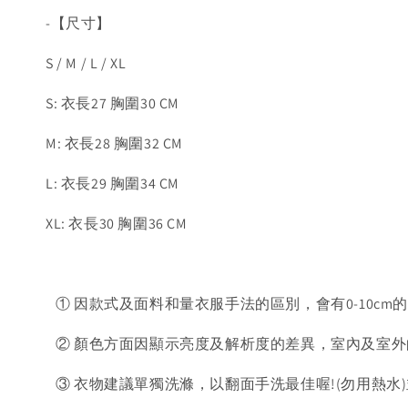
-【尺寸】
S / M / L / XL
S: 衣長27 胸圍30 CM
M: 衣長28 胸圍32 CM
L: 衣長29 胸圍34 CM
XL: 衣長30 胸圍36 CM
① 因款式及面料和量衣服手法的區別，會有0-10cm
② 顏色方面因顯示亮度及解析度的差異，室內及室外
③ 衣物建議單獨洗滌，以翻面手洗最佳喔!(勿用熱水