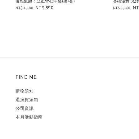
優雅流線：立挺背心洋裝(黑/杏)
香檳漫舞:光澤
Regular
Sale
NT$ 890
Regular
Sa
NT
NT$ 1,180
NT$ 1,180
price
price
price
pr
FIND ME.
購物須知
退換貨須知
公司資訊
本月活動指南