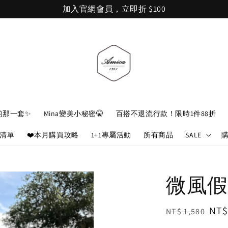
加入官網會員，立即折 $100
的那一套✨
Mina變美小秘密🤫
百搭不退流行款！限時1件88折
娘清單
❤️本月購買攻略
1+1專屬活動
所有商品
SALE
微風假
Regular
Sal
NT$
NT$ 1,580
price
pri