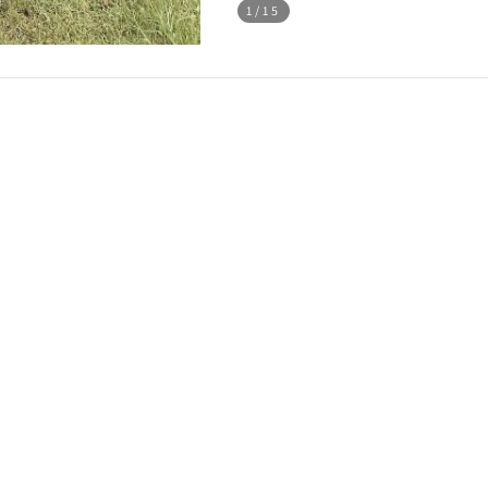
1
/15