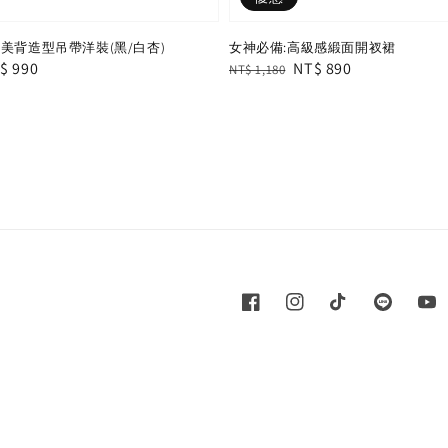
美背造型吊帶洋裝(黑/白杏)
女神必備:高級感緞面開衩裙
le
$ 990
Regular
Sale
NT$ 890
NT$ 1,180
ice
price
price