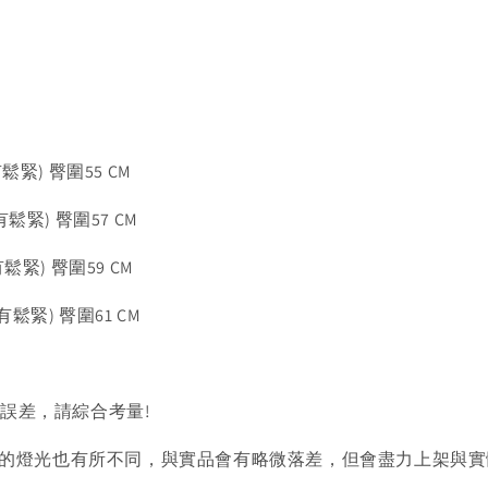
有鬆緊) 臀圍55 CM
有鬆緊) 臀圍57 CM
有鬆緊) 臀圍59 CM
(有鬆緊) 臀圍61 CM
的誤差，請綜合考量!
的燈光也有所不同，與實品會有略微落差，但會盡力上架與實