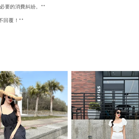
必要的消費糾紛。**
言不回覆！**