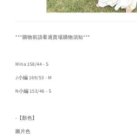
***購物前請看過賣場購物須知***
Mina 158/44 - S
J小編 169/53 - M
N小編 153/46 - S
-【顏色】
圖片色