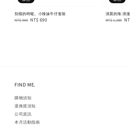
別樣的時髦。小辣妹牛仔套裝
清晨的海:浪漫
Regular
Sale
NT$ 690
Regular
Sa
NT
NT$ 980
NT$ 1,380
price
price
price
pr
FIND ME.
購物須知
退換貨須知
公司資訊
本月活動指南