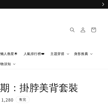
懶人救星🌟
人氣排行榜👑
主題穿搭
身形推薦
購物須知
期：掛脖美背套裝
e
 1,280
售完
ce