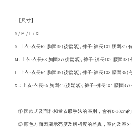
-【尺寸】
S / M / L / XL
S: 上衣-衣長62 胸圍35(後鬆緊); 褲子-褲長101 腰圍31(
M: 上衣-衣長63 胸圍37(後鬆緊); 褲子-褲長102 腰圍33(
L: 上衣-衣長64 胸圍39(後鬆緊); 褲子-褲長103 腰圍35(
XL: 上衣-衣長65 胸圍41(後鬆緊); 褲子-褲長104 腰圍37
① 因款式及面料和量衣服手法的區別，會有0-10cm
② 顏色方面因顯示亮度及解析度的差異，室內及室外