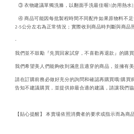
③ 衣物建議單獨洗滌，以翻面手洗最佳喔!(勿用熱水
④ 商品可能因每批製程時間不同配件如果原物料不足
2-5公分左右為正常情況；實際收到商品時判斷與商
-
我們並不鼓勵『先買回家試穿，不喜歡再退款』的購
我們希望美人們能夠收到滿意且適穿的商品，並擁有
請在訂購前務必做好充分的詢問和確認再購買哦!購買
告知不建議購買，並提供妳最合適的建議，請讓我們
【貼心提醒】 本賣場依照消費者的要求或指示而為商