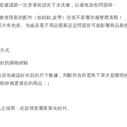
)並建議第一次穿著前請先下水洗滌，以避免染色問題唷~
會使用新的配件（如鈕釦,皮帶）但並不影響衣服整體美觀！
品照片有色差。光線及電子用品螢幕設定問題皆可能影響商品顏
買方式
美好的購物經驗
前請先確認好衣款的尺寸數據，判斷符合所需再下單才是聰明
協助妳挑選適合的商品：）
品之採買，此款情形屬客製化給付。