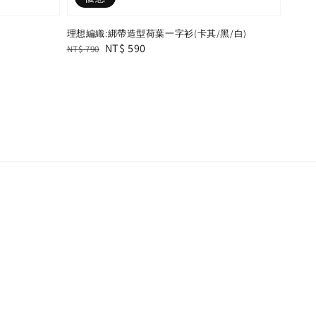
理想編織:綁帶造型荷葉一字衫(卡其/黑/白)
Regular
Sale
NT$ 590
NT$ 790
price
price