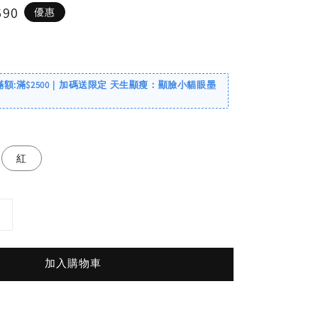
690
優惠
滿額:滿$2500｜加碼送限定 天生顯瘦：顯臉小貓眼墨
紅
加入購物車