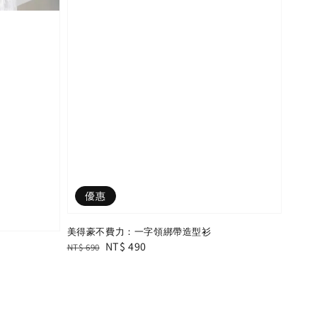
優惠
美得豪不費力：一字領綁帶造型衫
Regular
Sale
NT$ 490
NT$ 690
price
price