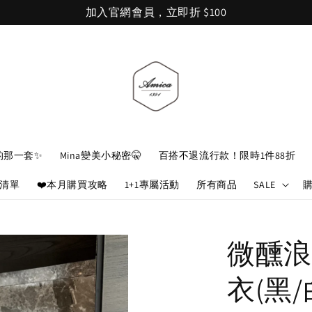
加入官網會員，立即折 $100
的那一套✨
Mina變美小秘密🤫
百搭不退流行款！限時1件88折
娘清單
❤️本月購買攻略
1+1專屬活動
所有商品
SALE
微醺浪
衣(黑/