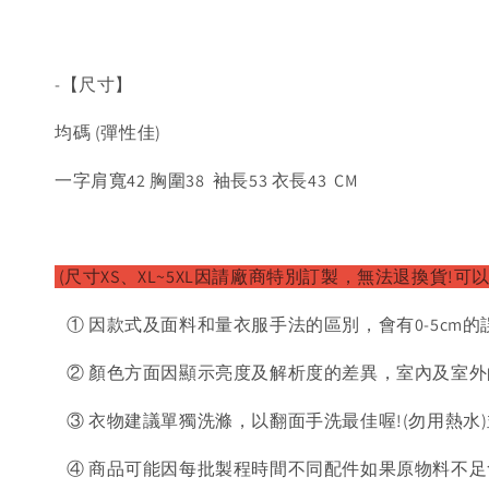
-【尺寸】
均碼 (彈性佳)
一字肩寬42 胸圍38 袖長53 衣長43 CM
(尺寸XS、XL~5XL因請廠商特別訂製，無法退換貨!可
① 因款式及面料和量衣服手法的區別，會有0-5cm的
② 顏色方面因顯示亮度及解析度的差異，室內及室外
③ 衣物建議單獨洗滌，以翻面手洗最佳喔!(勿用熱水
④ 商品可能因每批製程時間不同配件如果原物料不足