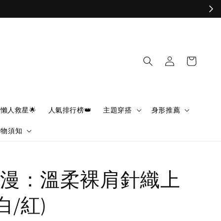
懶人救星🌟
人氣排行榜👑
主題穿搭
身形推薦
購物須知
漫：溫柔裸肩針織上
白/紅)