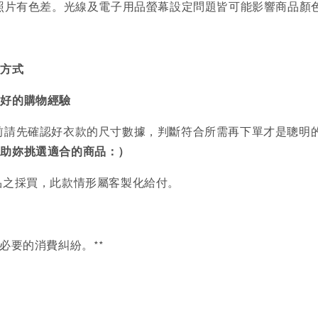
品照片有色差。光線及電子用品螢幕設定問題皆可能影響商品顏
買方式
美好的購物經驗
前請先確認好衣款的尺寸數據，判斷符合所需再下單才是聰明
協助妳挑選適合的商品：）
品之採買，此款情形屬客製化給付。
必要的消費糾紛。**