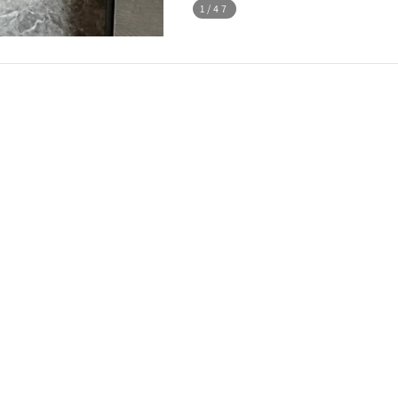
1
/47