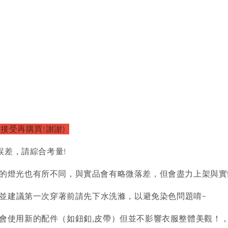
以接受再購買!謝謝)
誤差，請綜合考量!
的燈光也有所不同，與實品會有略微落差，但會盡力上架與實
)並建議第一次穿著前請先下水洗滌，以避免染色問題唷~
會使用新的配件（如鈕釦,皮帶）但並不影響衣服整體美觀！