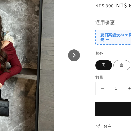
Regular
Sale
NT$ 
NT$ 890
price
price
適用優惠
夏日高級女神 ✨
鏡 🕶️
顏色
黑
白
數量
分享