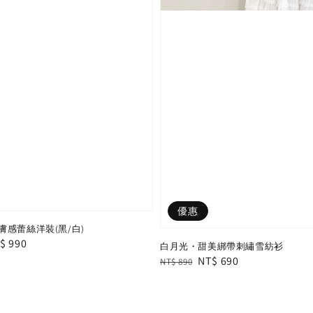
優惠
感蕾絲洋裝(黑/白)
le
$ 990
白月光・甜美綁帶刺繡雪紡衫
ice
Regular
Sale
NT$ 690
NT$ 890
price
price