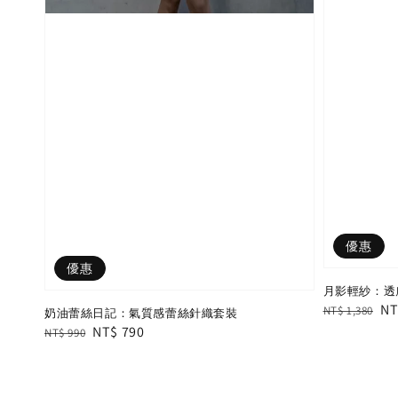
優惠
優惠
月影輕紗：透膚
Regular
Sa
NT
NT$ 1,380
奶油蕾絲日記：氣質感蕾絲針織套裝
price
pr
Regular
Sale
NT$ 790
NT$ 990
price
price