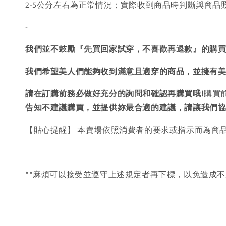
2-5公分左右為正常情況；實際收到商品時判斷與商
-
我們並不鼓勵『先買回家試穿，不喜歡再退款』的購
我們希望美人們能夠收到滿意且適穿的商品，並擁有
請在訂購前務必做好充分的詢問和確認再購買哦!
購買
告知不建議購買，
並提供妳最合適的建議，請讓我們
【貼心提醒】 本賣場依照消費者的要求或指示而為商
**麻煩可以接受並遵守上述規定者再下標，以免造成不