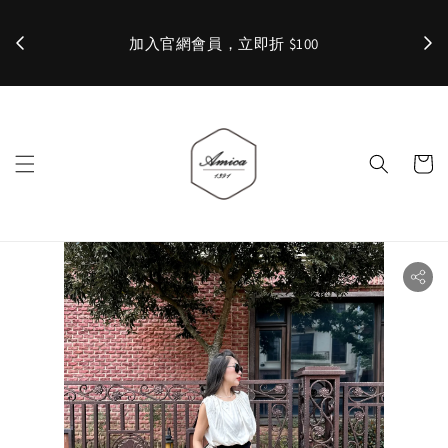
加入官網會員，立即折 $100
✨ 