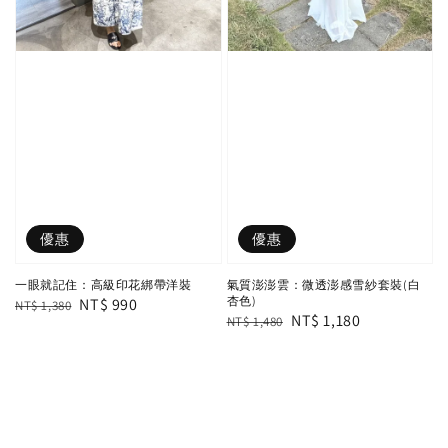
優惠
優惠
一眼就記住：高級印花綁帶洋裝
氣質澎澎雲：微透澎感雪紗套裝(白
杏色)
Regular
Sale
NT$ 990
NT$ 1,380
Regular
Sale
NT$ 1,180
NT$ 1,480
price
price
price
price