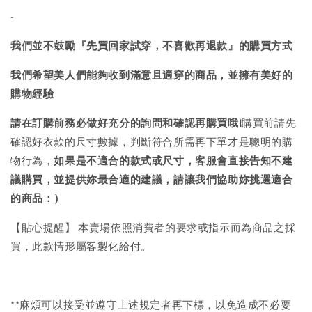
-
我們並不鼓勵『先買回家試穿，不喜歡再退款』的購買方式
我們希望美人們能夠收到滿意且適穿的商品，並擁有美好的
購物經驗
請在訂購前務必做好充分的詢問和確認再購買哦!
購買前請先
確認好衣款的尺寸數據，判斷符合所需再下單才是聰明的購
物行為，
如果是不適合的款式或尺寸，客服會直接告知不建
議購買，
並提供妳最合適的建議，請讓我們協助妳挑選適合
的商品：）
【貼心提醒】 本賣場依照消費者的要求或指示而為商品之採
買，此款情形屬客製化給付。
**麻煩可以接受並遵守上述規定者再下標，以免造成不必要