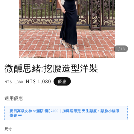
1
/13
微醺思緒:挖腰造型洋裝
Regular
Sale
NT$ 1,080
優惠
NT$ 1,380
price
price
適用優惠
夏日高級女神 ✨滿額:滿$2500｜加碼送限定 天生顯瘦：顯臉小貓眼
墨鏡 🕶️
尺寸