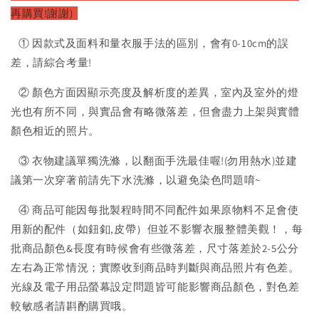
再購買!謝謝)
① 因款式及面料和量衣服手法的區別，會有0-10cm的誤
差，請綜合考量!
② 顏色方面因顯示亮度及解析度的差異，室內及室外的燈
光也有所不同，與實品會有略微落差，但會盡力上架與實體
顏色相近的照片。
③ 衣物建議單獨洗滌，以翻面手洗最佳喔!(勿用熱水)並建
議第一次穿著前請先下水洗滌，以避免染色問題唷~
④ 商品可能因每批製程時間不同配件如果原物料不足會使
用新的配件（如鈕釦,皮帶）但並不影響衣服整體美觀！，每
批商品顏色&長度有時候會有些微落差，尺寸落差於2-5公分
左右為正常情況；實際收到商品時判斷與商品照片有色差。
光線及電子用品螢幕設定問題皆可能影響商品顏色，對色差
較敏感者請斟酌購買哦。