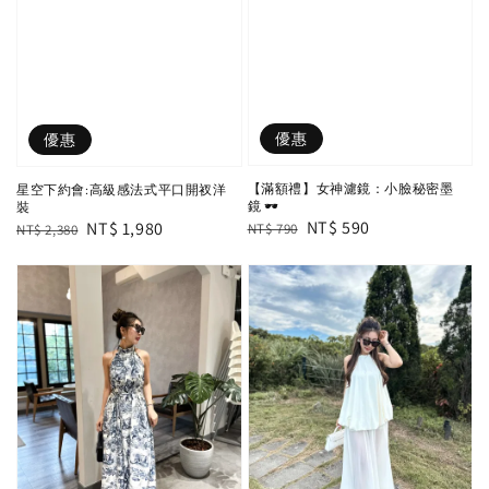
優惠
優惠
【滿額禮】女神濾鏡：小臉秘密墨
星空下約會:高級感法式平口開衩洋
鏡 🕶️
裝
Regular
Sale
NT$ 590
Regular
Sale
NT$ 1,980
NT$ 790
NT$ 2,380
price
price
price
price