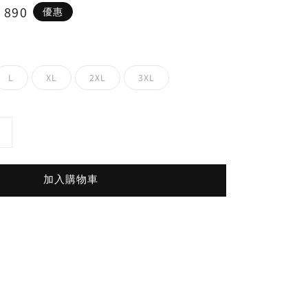
e
 890
優惠
ce
L
XL
2XL
3XL
加入購物車