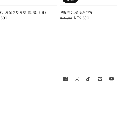
孩。皮帶造型皮裙(咖/黑/卡其)
呼吸雲朵:澎澎造型衫
e
 690
Regular
Sale
NT$ 690
NT$ 890
e
price
price