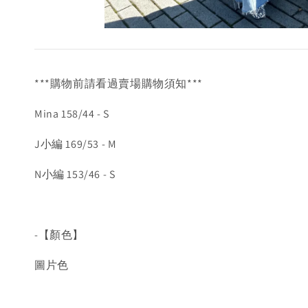
***購物前請看過賣場購物須知***
Mina 158/44 - S
J小編 169/53 - M
N小編 153/46 - S
-【顏色】
圖片色