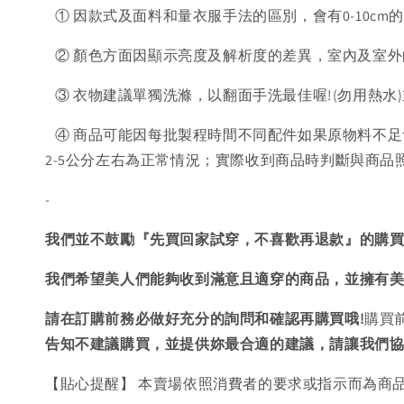
① 因款式及面料和量衣服手法的區別，會有0-10cm
② 顏色方面因顯示亮度及解析度的差異，室內及室外
③ 衣物建議單獨洗滌，以翻面手洗最佳喔!(勿用熱水
④ 商品可能因每批製程時間不同配件如果原物料不足
2-5公分左右為正常情況；實際收到商品時判斷與商
-
我們並不鼓勵『先買回家試穿，不喜歡再退款』的購
我們希望美人們能夠收到滿意且適穿的商品，並擁有
請在訂購前務必做好充分的詢問和確認再購買哦!
購買
告知不建議購買，
並提供妳最合適的建議，請讓我們
【貼心提醒】 本賣場依照消費者的要求或指示而為商