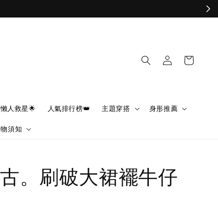
懶人救星🌟
人氣排行榜👑
主題穿搭
身形推薦
購物須知
古。刷破大裙襬牛仔