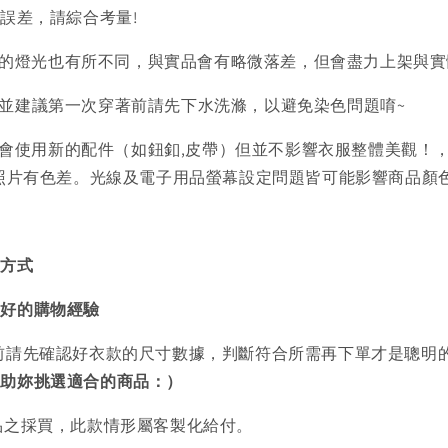
的誤差，請綜合考量!
的燈光也有所不同，與實品會有略微落差，但會盡力上架與實
)並建議第一次穿著前請先下水洗滌，以避免染色問題唷~
會使用新的配件（如鈕釦,皮帶）但並不影響衣服整體美觀！
品照片有色差。光線及電子用品螢幕設定問題皆可能影響商品顏
買方式
美好的購物經驗
前請先確認好衣款的尺寸數據，判斷符合所需再下單才是聰明
協助妳挑選適合的商品：）
品之採買，此款情形屬客製化給付。