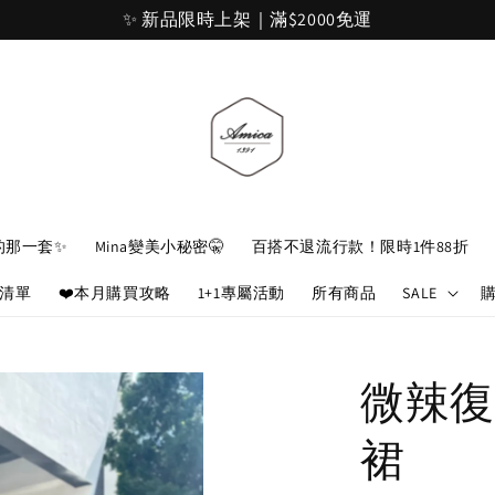
加入官網會員，立即折 $100
的那一套✨
Mina變美小秘密🤫
百搭不退流行款！限時1件88折
娘清單
❤️本月購買攻略
1+1專屬活動
所有商品
SALE
微辣復
裙