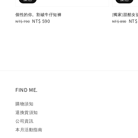
個性的你。割破牛仔短褲
[獨家]甜酷女
Regular
Sale
NT$ 590
Regular
Sal
NT$
NT$ 790
NT$ 890
price
price
price
pric
FIND ME.
購物須知
退換貨須知
公司資訊
本月活動指南