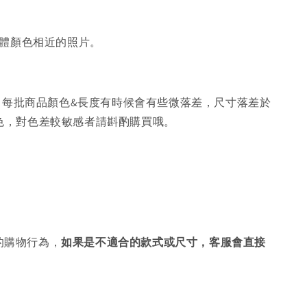
體顏色相近的照片。
，每批商品顏色&長度有時候會有些微落差，尺寸落差於
色，對色差較敏感者請斟酌購買哦。
的購物行為，
如果是不適合的款式或尺寸，客服會直接