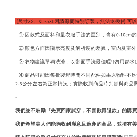
(尺寸XS、XL~5XL因請廠
商特別訂製，無法退換貨!可以
① 因款式及面料和量衣服手法的區別，會有0-10cm
② 顏色方面因顯示亮度及解析度的差異，室內及室外
③ 衣物建議單獨洗滌，以翻面手洗最佳喔!(勿用熱水
④ 商品可能因每批製程時間不同配件如果原物料不足
2-5公分左右為正常情況；實際收到商品時判斷與商
-
我們並不鼓勵『先買回家試穿，不喜歡再退款』的購
我們希望美人們能夠收到滿意且適穿的商品，並擁有