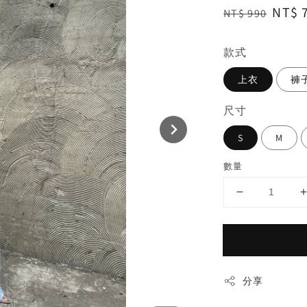
Regular
Sale
NT$ 
NT$ 990
price
price
款式
上衣
褲
尺寸
S
M
數量
分享