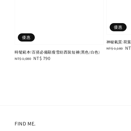
優惠
優惠
神秘氣質:荷
Regular
Sa
NT
NT$ 1,180
時髦範本!百搭必備顯瘦雪紡西裝短褲(黑色/白色)
price
pr
Regular
Sale
NT$ 790
NT$ 1,080
price
price
FIND ME.