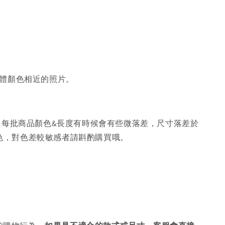
體顏色相近的照片。
，每批商品顏色&長度有時候會有些微落差，尺寸落差於
色，對色差較敏感者請斟酌購買哦。