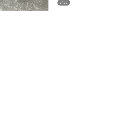
1
/19