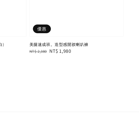
優惠
白)
美腿速成班。造型感開衩喇叭褲
Regular
Sale
NT$ 1,980
NT$ 2,380
price
price