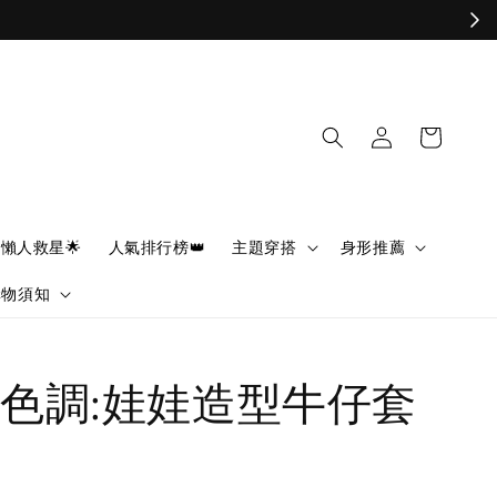
懶人救星🌟
人氣排行榜👑
主題穿搭
身形推薦
購物須知
色調:娃娃造型牛仔套