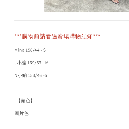
***購物前請看過賣場購物須知***
Mina 158/44 - S
J小編 169/53 - M
N小編 153/46 -S
-【顏色】
圖片色