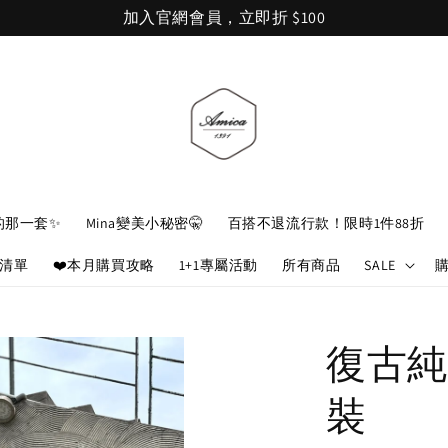
加入官網會員，立即折 $100
的那一套✨
Mina變美小秘密🤫
百搭不退流行款！限時1件88折
娘清單
❤️本月購買攻略
1+1專屬活動
所有商品
SALE
復古純
裝