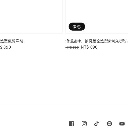
優惠
葉造型氣質洋裝
浪漫旋律。抽繩簍空造型針織衫(黃/
le
$ 890
Regular
Sale
NT$ 690
NT$ 890
ice
price
price