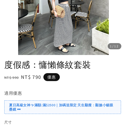
1
/12
度假感：慵懶條紋套裝
Regular
Sale
NT$ 790
優惠
NT$ 990
price
price
適用優惠
夏日高級女神 ✨滿額:滿$2500｜加碼送限定 天生顯瘦：顯臉小貓眼
墨鏡 🕶️
尺寸