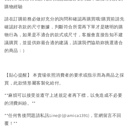
購物經驗
請在訂購前務必做好充分的詢問和確認再購買哦!購買前請先
確認好衣款的尺寸數據，判斷符合所需再下單才是聰明的購
物行為，如果是不適合的款式或尺寸，客服會直接告知不建
議購買，並提供妳最合適的建議，請讓我們協助妳挑選適合
的商品：）
【貼心提醒】 本賣場依照消費者的要求或指示而為商品之採
買，此款情形屬客製化給付。
**麻煩可以接受並遵守上述規定者再下標，以免造成不必要
的消費糾紛。**
**任何售後問題請私訊Line@(@amica1391)，官網留言不回
覆！**