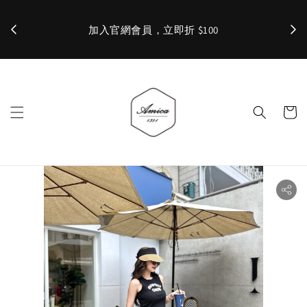
加入官網會員，立即折 $100
✨ 