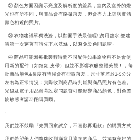
② 顏色方面因顯示亮度及解析度的差異，室內及室外的燈
光也有所不同，與實品會有略微落差，但會盡力上架與實體
顏色相近的照片。
③ 衣物建議單獨洗滌，以翻面手洗最佳喔!(勿用熱水)並建
議第一次穿著前請先下水洗滌，以避免染色問題唷~
④ 商品可能因每批製程時間不同配件如果原物料不足會使
用新的配件（如鈕釦,皮帶）但並不影響衣服整體美觀！，每
批商品顏色&長度有時候會有些微落差，尺寸落差於2-5公分
左右為正常情況；實際收到商品時判斷與商品照片有色差。
光線及電子用品螢幕設定問題皆可能影響商品顏色，對色差
較敏感者請斟酌購買哦。
-
我們並不鼓勵『先買回家試穿，不喜歡再退款』的購買方式
我們希望美人們能夠收到滿意且適穿的商品，並擁有美好的