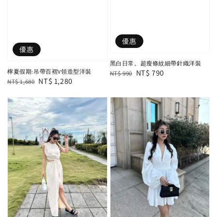
優惠
優惠
黑白日常。超瘦條紋細帶針織洋裝
Regular
Sale
NT$ 790
檸夏假期:吊帶百褶V領造型洋裝
NT$ 990
Regular
Sale
NT$ 1,280
NT$ 1,680
price
price
price
price