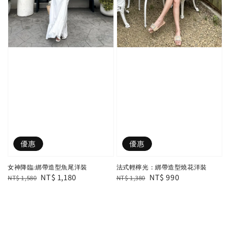
優惠
優惠
女神降臨:綁帶造型魚尾洋裝
法式輕檸光：綁帶造型燒花洋裝
Regular
Sale
NT$ 1,180
Regular
Sale
NT$ 990
NT$ 1,580
NT$ 1,380
price
price
price
price