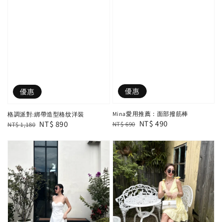
優惠
優惠
Mina愛用推薦：面部撥筋棒
格調派對:綁帶造型格纹洋裝
Regular
Sale
NT$ 490
Regular
Sale
NT$ 890
NT$ 690
NT$ 1,180
price
price
price
price