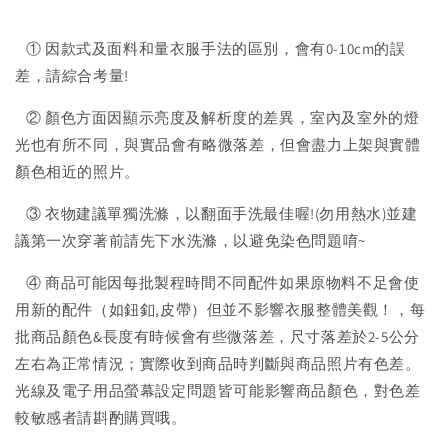
① 因款式及面料和量衣服手法的區別，會有0-10cm的誤
差，請綜合考量!
② 顏色方面因顯示亮度及解析度的差異，室內及室外的燈
光也有所不同，與實品會有略微落差，但會盡力上架與實體
顏色相近的照片。
③ 衣物建議單獨洗滌，以翻面手洗最佳喔!(勿用熱水)並建
議第一次穿著前請先下水洗滌，以避免染色問題唷~
④ 商品可能因每批製程時間不同配件如果原物料不足會使
用新的配件（如鈕釦,皮帶）但並不影響衣服整體美觀！，每
批商品顏色&長度有時候會有些微落差，尺寸落差於2-5公分
左右為正常情況；實際收到商品時判斷與商品照片有色差。
光線及電子用品螢幕設定問題皆可能影響商品顏色，對色差
較敏感者請斟酌購買哦。