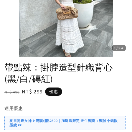
1
/24
帶點辣：掛脖造型針織背心
(黑/白/磚紅)
Regular
Sale
NT$ 299
優惠
NT$ 490
price
price
適用優惠
夏日高級女神 ✨滿額:滿$2500｜加碼送限定 天生顯瘦：顯臉小貓眼
墨鏡 🕶️