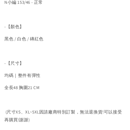
N小編 153/46 - 正常
-【顏色】
黑色 / 白色 / 磚紅色
-【尺寸】
均碼｜整件有彈性
全長48 胸圍21 CM
(尺寸XS、XL~5XL因請廠商特別訂製，無法退換貨!可以接受
再購買!謝謝)