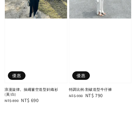
優惠
優惠
浪漫旋律。抽繩簍空造型針織衫
特調比例:割破造型牛仔褲
(黃/白)
Regular
Sale
NT$ 790
NT$ 990
Regular
Sale
NT$ 690
NT$ 890
price
price
price
price