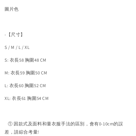
圖片色
-【尺寸】
S / M / L / XL
S: 衣長58 胸圍48 CM
M: 衣長59 胸圍50 CM
L: 衣長60 胸圍52 CM
XL: 衣長61 胸圍54 CM
① 因款式及面料和量衣服手法的區別，會有0-10cm的誤
差，請綜合考量!