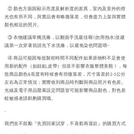
② 顏色方面因顯示亮度及解析度的差異，室內及室外的燈
光也有所不同，與實品會有略微落差，但會盡力上架與實體
顏色相近的照片。
③ 衣物建議單獨洗滌，以翻面手洗最佳喔!(勿用熱水)並建
議第一次穿著前請先下水洗滌，以避免染色問題唷~
④ 商品可能因每批製程時間不同配件如果原物料不足會使
用新的配件（如鈕釦,皮帶）但並不影響衣服整體美觀！，每
批商品顏色&長度有時候會有些微落差，尺寸落差於2-5公分
左右為正常情況；實際收到商品時判斷與商品照片有色差。
光線及電子用品螢幕設定問題皆可能影響商品顏色，對色差
較敏感者請斟酌購買哦。
-
我們並不鼓勵『先買回家試穿，不喜歡再退款』的購買方式