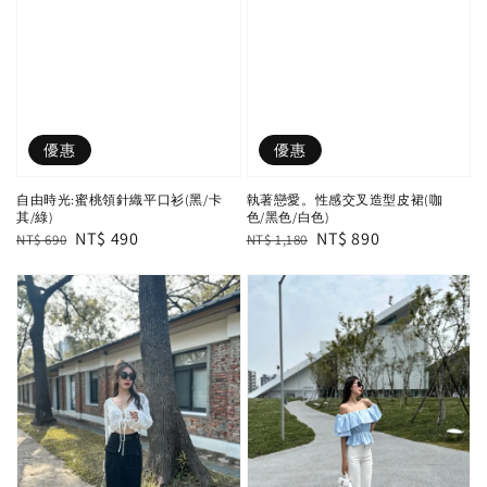
優惠
優惠
自由時光:蜜桃領針織平口衫(黑/卡
執著戀愛。性感交叉造型皮裙(咖
其/綠)
色/黑色/白色)
Regular
Sale
NT$ 490
Regular
Sale
NT$ 890
NT$ 690
NT$ 1,180
price
price
price
price