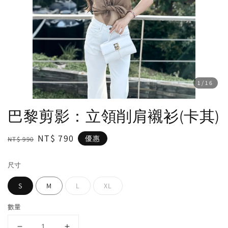
1
/16
巴黎剪影：立領削肩襯衫(卡其)
Regular
Sale
NT$ 790
優惠
NT$ 990
price
price
尺寸
S
M
L
XL
數量