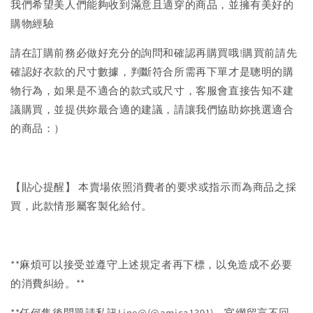
我們希望美人們能夠收到滿意且適穿的商品，並擁有美好的
購物經驗
請在訂購前務必做好充分的詢問和確認再購買哦!購買前請先
確認好衣款的尺寸數據，判斷符合所需再下單才是聰明的購
物行為，如果是不適合的款式或尺寸，客服會直接告知不建
議購買，並提供妳最合適的建議，請讓我們協助妳挑選適合
的商品：）
【貼心提醒】 本賣場依照消費者的要求或指示而為商品之採
買，此款情形屬客製化給付。
**麻煩可以接受並遵守上述規定者再下標，以免造成不必要
的消費糾紛。**
**任何售後問題請私訊Line@(@amica1391)，官網留言不回