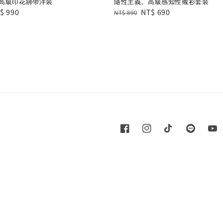
高級印花綁帶洋裝
隨性主義。高級感知性襯衫套裝
le
$ 990
Regular
Sale
NT$ 690
NT$ 890
ice
price
price