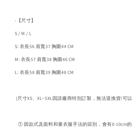
-【尺寸】
S / M / L
S: 衣長56 肩寬37 胸圍44 CM
M: 衣長57 肩寬38 胸圍46 CM
L: 衣長58 肩寬39 胸圍48 CM
(尺寸XS、XL~5XL因請廠商特別訂製，無法退換貨!可
① 因款式及面料和量衣服手法的區別，會有0-10cm