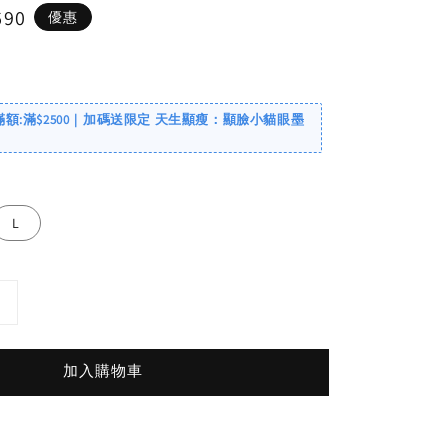
690
優惠
滿額:滿$2500｜加碼送限定 天生顯瘦：顯臉小貓眼墨
L
加入購物車