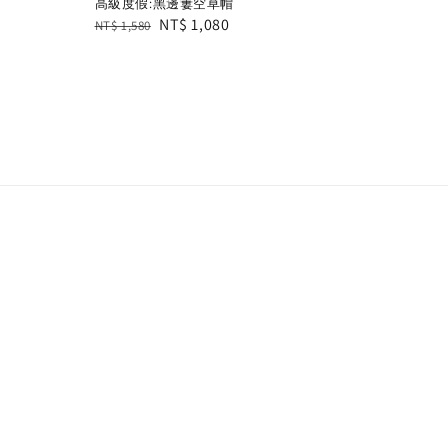
高級度假:黑邊簍空草帽
Regular
Sale
NT$ 1,080
NT$ 1,580
price
price