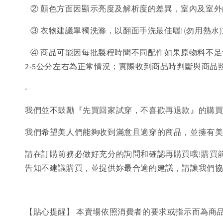
② 顏色方面因顯示亮度及解析度的差異，室內及室外
③ 衣物建議單獨洗滌，以翻面手洗最佳喔!(勿用熱水
④ 商品可能因每批製程時間不同配件如果原物料不足
2-5公分左右為正常情況；實際收到商品時判斷與商
-
我們並不鼓勵『先買回家試穿，不喜歡再退款』的購
我們希望美人們能夠收到滿意且適穿的商品，並擁有
請在訂購前務必做好充分的詢問和確認再購買哦!購買
告知不建議購買，並提供妳最合適的建議，請讓我們
【貼心提醒】 本賣場依照消費者的要求或指示而為商