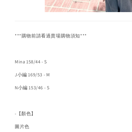
***購物前請看過賣場購物須知***
Mina 158/44 - S
J小編 169/53 - M
N小編 153/46 - S
-【顏色】
圖片色