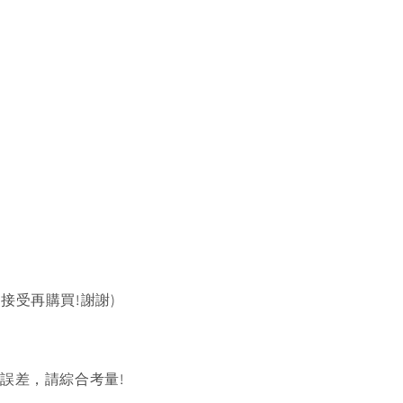
以接受再購買!謝謝)
的誤差，請綜合考量!