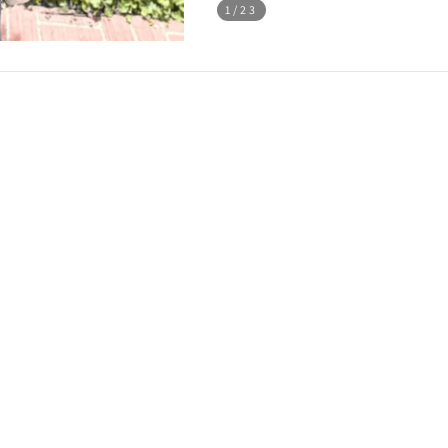
1
/23