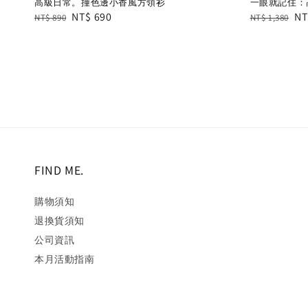
高級日常。撞色邊小香風方領衫
一眼就記住：
Regular
Sale
NT$ 690
Regular
Sa
NT
NT$ 890
NT$ 1,380
price
price
price
pr
FIND ME.
購物須知
退換貨須知
公司資訊
本月活動指南