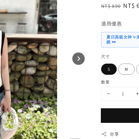
Regular
Sale
NT$ 
NT$ 890
price
price
適用優惠
夏日高級女神 ✨
鏡 🕶️
尺寸
S
M
數量
分享