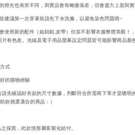
的燈光也有所不同，與實品會有略微落差，但會盡力上架與實
)並建議第一次穿著前請先下水洗滌，以避免染色問題唷~
會使用新的配件（如鈕釦,皮帶）但並不影響衣服整體美觀！
品照片有色差。光線及電子用品螢幕設定問題皆可能影響商品顏
買方式
美好的購物經驗
前請先確認好衣款的尺寸數據，判斷符合所需再下單才是聰明
協助妳挑選適合的商品：）
品之採買，此款情形屬客製化給付。