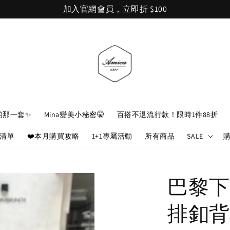
加入官網會員，立即折 $100
的那一套✨
Mina變美小秘密🤫
百搭不退流行款！限時1件88折
娘清單
❤️本月購買攻略
1+1專屬活動
所有商品
SALE
巴黎下
排釦背