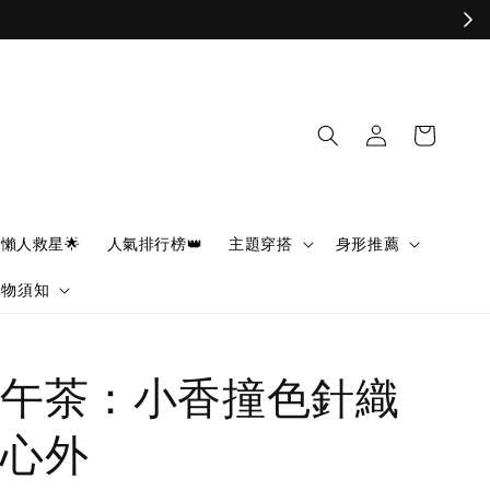
懶人救星🌟
人氣排行榜👑
主題穿搭
身形推薦
購物須知
午茶：小香撞色針織
心外