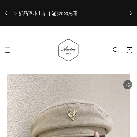
加入官網會員，立即折 $100
✨ 