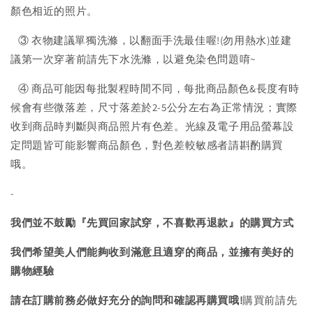
顏色相近的照片。
③ 衣物建議單獨洗滌，以翻面手洗最佳喔!(勿用熱水)並建
議第一次穿著前請先下水洗滌，以避免染色問題唷~
④ 商品可能因每批製程時間不同，每批商品顏色&長度有時
候會有些微落差，尺寸落差於2-5公分左右為正常情況；實際
收到商品時判斷與商品照片有色差。光線及電子用品螢幕設
定問題皆可能影響商品顏色，對色差較敏感者請斟酌購買
哦。
-
我們並不鼓勵『先買回家試穿，不喜歡再退款』的購買方式
我們希望美人們能夠收到滿意且適穿的商品，並擁有美好的
購物經驗
請在訂購前務必做好充分的詢問和確認再購買哦!
購買前請先