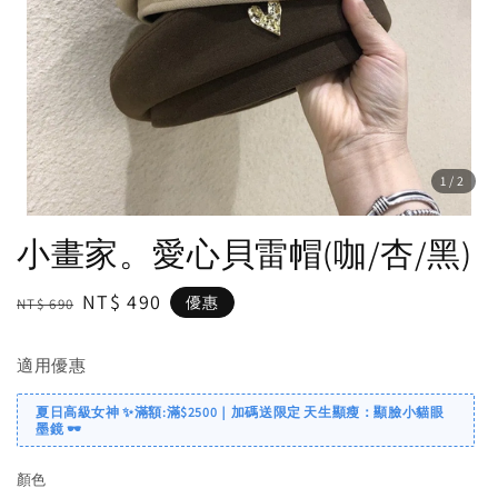
1
/2
小畫家。愛心貝雷帽(咖/杏/黑)
Regular
Sale
NT$ 490
優惠
NT$ 690
price
price
適用優惠
夏日高級女神 ✨滿額:滿$2500｜加碼送限定 天生顯瘦：顯臉小貓眼
墨鏡 🕶️
顏色