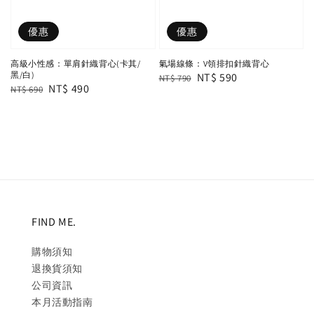
優惠
優惠
高級小性感：單肩針織背心(卡其/
氣場線條：V領排扣針織背心
黑/白)
Regular
Sale
NT$ 590
NT$ 790
Regular
Sale
NT$ 490
NT$ 690
price
price
price
price
FIND ME.
購物須知
退換貨須知
公司資訊
本月活動指南