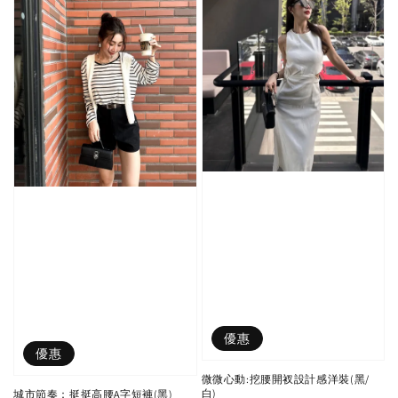
優惠
優惠
微微心動:挖腰開衩設計感洋裝(黑/
白)
城市節奏：挺挺高腰A字短褲(黑)