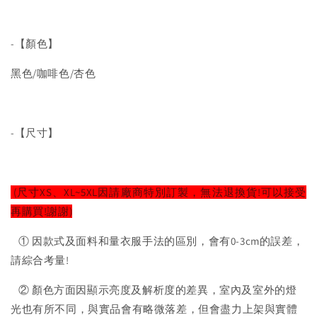
-【顏色】
黑色/咖啡色/杏色
-【尺寸】
(尺寸XS、XL~5XL因請廠商特別訂製，無法退換貨!可以接受
再購買!謝謝)
① 因款式及面料和量衣服手法的區別，會有0-3cm的誤差，
請綜合考量!
② 顏色方面因顯示亮度及解析度的差異，室內及室外的燈
光也有所不同，與實品會有略微落差，但會盡力上架與實體