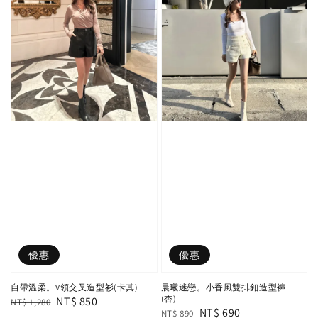
優惠
優惠
自帶溫柔。V領交叉造型衫(卡其)
晨曦迷戀。小香風雙排釦造型褲
(杏)
Regular
Sale
NT$ 850
NT$ 1,280
Regular
Sale
NT$ 690
NT$ 890