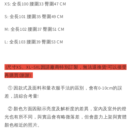
XS: 全長100 腰圍33 臀圍47 CM
S: 全長101 腰圍35 臀圍49 CM
M: 全長102 腰圍37 臀圍51 CM
L: 全長103 腰圍39 臀圍53 CM
(尺寸XS、XL~5XL因請廠
商特別訂製，無法退換貨!可以接受
再購買!謝謝)
① 因款式及面料和量衣服手法的區別，會有0-10cm的誤
差，請綜合考量!
② 顏色方面因顯示亮度及解析度的差異，室內及室外的燈
光也有所不同，與實品會有略微落差，但會盡力上架與實體
顏色相近的照片。