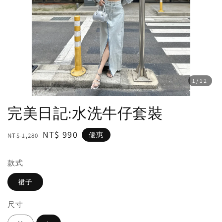
1
/12
完美日記:水洗牛仔套裝
Regular
Sale
NT$ 990
優惠
NT$ 1,280
price
price
款式
裙子
尺寸