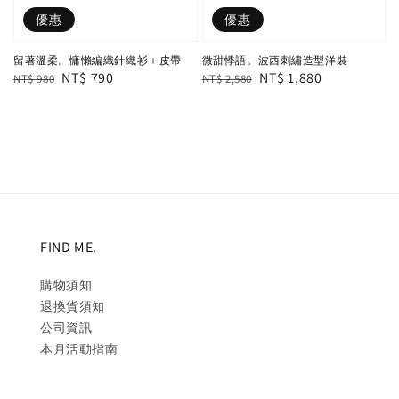
優惠
優惠
留著溫柔。慵懶編織針織衫＋皮帶
微甜悸語。波西刺繡造型洋裝
Regular
Sale
NT$ 790
Regular
Sale
NT$ 1,880
NT$ 980
NT$ 2,580
price
price
price
price
FIND ME.
購物須知
退換貨須知
公司資訊
本月活動指南