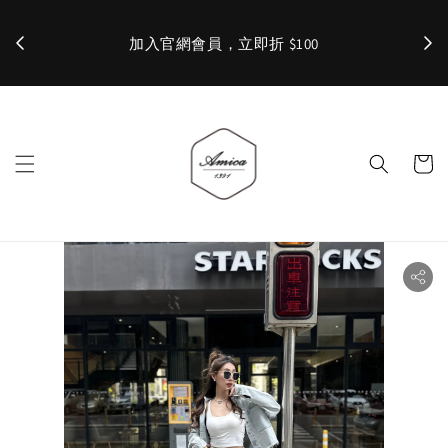
加入官網會員，立即折 $100
✨ 