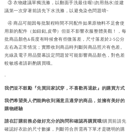
③ 衣物建議單獨洗滌，以翻面手洗最佳喔!(勿用熱水)並建
議第一次穿著前請先下水洗滌，以避免染色問題唷~
④ 商品可能因每批製程時間不同配件如果原物料不足會使
用新的配件（如鈕釦,皮帶）但並不影響衣服整體美觀！，每
批商品顏色&長度有時候會有些微落差，尺寸落差於2-5公分
左右為正常情況；實際收到商品時判斷與商品照片有色差。
光線及電子用品螢幕設定問題皆可能影響商品顏色，對色差
較敏感者請斟酌購買哦。
-
我們並不鼓勵『先買回家試穿，不喜歡再退款』的購買方式
我們希望美人們能夠收到滿意且適穿的商品，並擁有美好的
購物經驗
請在訂購前務必做好充分的詢問和確認再購買哦!
購買前請先
確認好衣款的尺寸數據，判斷符合所需再下單才是聰明的購