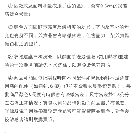
① 因款式及面料和量衣服手法的區別，會有0-5cm的誤差，
請綜合考量!
② 顏色方面因顯示亮度及解析度的差異，室內及室外的燈
光也有所不同，與實品會有略微落差，但會盡力上架與實體
顏色相近的照片。
③ 衣物建議單獨洗滌，以翻面手洗最佳喔!(勿用熱水)並建
議第一次穿著前請先下水洗滌，以避免染色問題唷~
④ 商品可能因每批製程時間不同配件如果原物料不足會使
用新的配件（如鈕釦,皮帶）但並不影響衣服整體美觀！，每
批商品顏色&長度有時候會有些微落差，尺寸落差於2-5公分
左右為正常情況；實際收到商品時判斷與商品照片有色差。
光線及電子用品螢幕設定問題皆可能影響商品顏色，對色差
較敏感者請斟酌購買哦。
-