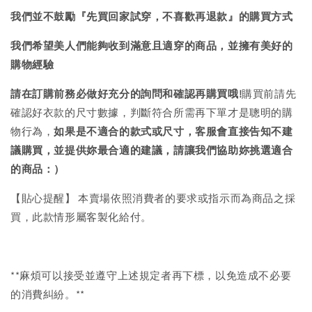
我們並不鼓勵『先買回家試穿，不喜歡再退款』的購買方式
我們希望美人們能夠收到滿意且適穿的商品，並擁有美好的
購物經驗
請在訂購前務必做好充分的詢問和確認再購買哦!
購買前請先
確認好衣款的尺寸數據，判斷符合所需再下單才是聰明的購
物行為，
如果是不適合的款式或尺寸，客服會直接告知不建
議購買，
並提供妳最合適的建議，請讓我們協助妳挑選適合
的商品：）
【貼心提醒】 本賣場依照消費者的要求或指示而為商品之採
買，此款情形屬客製化給付。
**麻煩可以接受並遵守上述規定者再下標，以免造成不必要
的消費糾紛。**