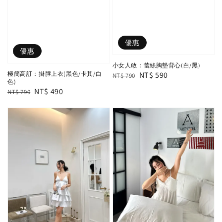
優惠
優惠
小女人敢：蕾絲胸墊背心(白/黑)
Regular
Sale
NT$ 590
極簡高訂：掛脖上衣(黑色/卡其/白
NT$ 790
色)
price
price
Regular
Sale
NT$ 490
NT$ 790
price
price