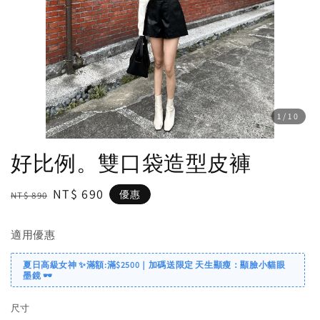
1
/10
好比例。雙口袋造型皮褲
Regular
Sale
NT$ 690
優惠
NT$ 890
price
price
適用優惠
夏日高級女神 ✨滿額:滿$2500｜加碼送限定 天生顯瘦：顯臉小貓眼
墨鏡 🕶️
尺寸