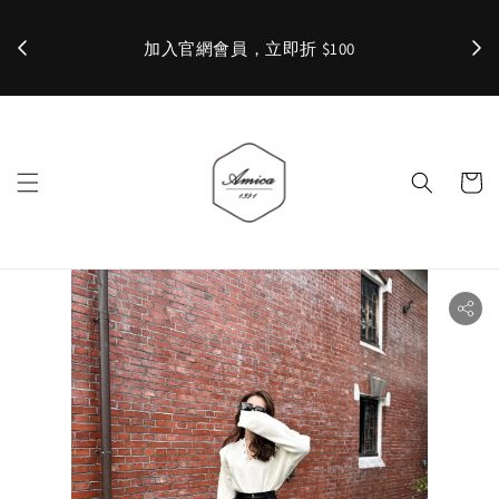
加入官網會員，立即折 $100
✨ 