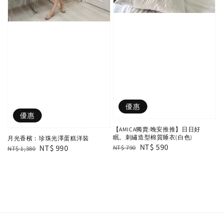
優惠
優惠
【AMICA獨賣:晚安推推】日日好
眠。刺繡造型棉質睡衣(白色)
月光香檳：珍珠光澤蛋糕洋裝
Regular
Sale
NT$ 590
Regular
Sale
NT$ 990
NT$ 790
NT$ 1,380
price
price
price
price