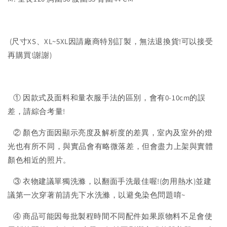
(尺寸XS、XL~5XL因請廠商特別訂製，無法退換貨!可以接受
再購買!謝謝)
① 因款式及面料和量衣服手法的區別，會有0-10cm的誤
差，請綜合考量!
② 顏色方面因顯示亮度及解析度的差異，室內及室外的燈
光也有所不同，與實品會有略微落差，但會盡力上架與實體
顏色相近的照片。
③ 衣物建議單獨洗滌，以翻面手洗最佳喔!(勿用熱水)並建
議第一次穿著前請先下水洗滌，以避免染色問題唷~
④ 商品可能因每批製程時間不同配件如果原物料不足會使