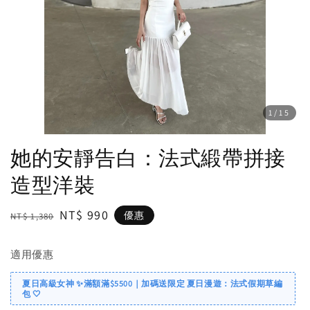
1
/15
她的安靜告白：法式緞帶拼接
造型洋裝
Regular
Sale
NT$ 990
優惠
NT$ 1,380
price
price
適用優惠
夏日高級女神 ✨滿額滿$5500｜加碼送限定 夏日漫遊：法式假期草編
包 🤍