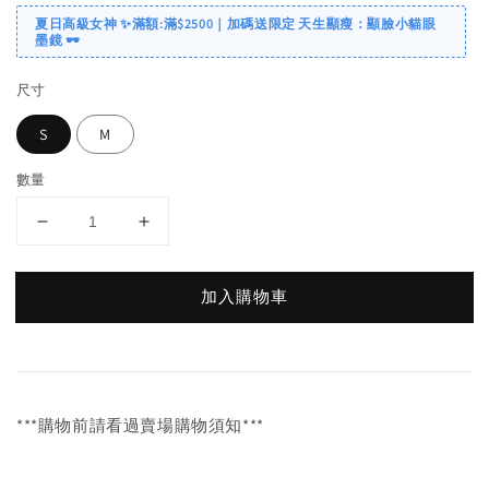
夏日高級女神 ✨滿額:滿$2500｜加碼送限定 天生顯瘦：顯臉小貓眼
墨鏡 🕶️
尺寸
S
M
數量
加入購物車
***購物前請看過賣場購物須知***