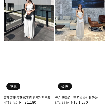
優惠
優惠
高甜警報:高級感單肩挖腰造型洋裝
光之邀請函：亮片紗紗拼接洋裝
Regular
Sale
NT$ 1,180
Regular
Sale
NT$ 1,280
NT$ 1,480
NT$ 1,580
price
price
price
price