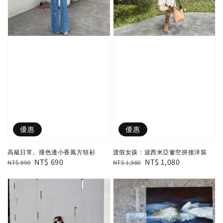
優惠
優惠
高級日常。撞色邊小香風方領衫
渡假女孩：波西米亞簍空拼接洋裝
Regular
Sale
NT$ 690
Regular
Sale
NT$ 1,080
NT$ 890
NT$ 1,580
price
price
price
price