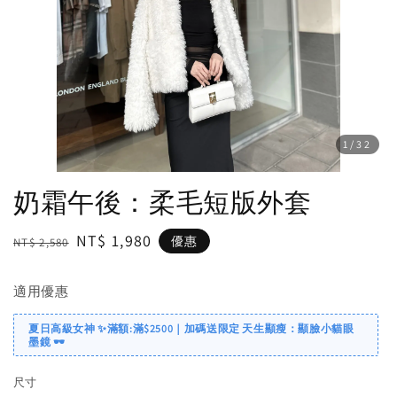
1
/32
奶霜午後：柔毛短版外套
Regular
Sale
NT$ 1,980
優惠
NT$ 2,580
price
price
適用優惠
夏日高級女神 ✨滿額:滿$2500｜加碼送限定 天生顯瘦：顯臉小貓眼
墨鏡 🕶️
尺寸