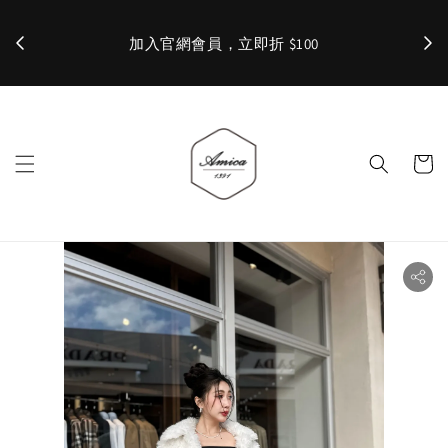
加入官網會員，立即折 $100
✨ 