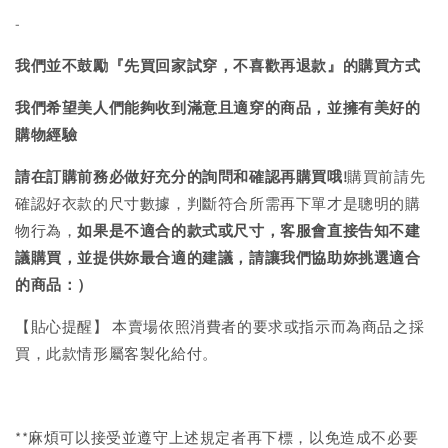
-
我們並不鼓勵『先買回家試穿，不喜歡再退款』的購買方式
我們希望美人們能夠收到滿意且適穿的商品，並擁有美好的
購物經驗
請在訂購前務必做好充分的詢問和確認再購買哦!
購買前請先
確認好衣款的尺寸數據，判斷符合所需再下單才是聰明的購
物行為，
如果是不適合的款式或尺寸，客服會直接告知不建
議購買，
並提供妳最合適的建議，請讓我們協助妳挑選適合
的商品：）
【貼心提醒】 本賣場依照消費者的要求或指示而為商品之採
買，此款情形屬客製化給付。
**麻煩可以接受並遵守上述規定者再下標，以免造成不必要