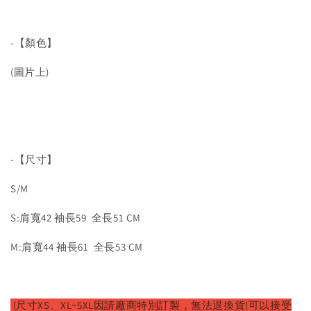
-【顏色】
(圖片上)
-【尺寸】
S/M
S:肩寬42 袖長59 全長51 CM
M:肩寬44 袖長61 全長53 CM
(尺寸XS、XL~5XL因請廠商特別訂製，無法退換貨!可以接受