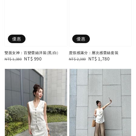
優惠
優惠
雙面女神：百變蕾絲洋裝(黑/白)
度假感滿分：層次感蕾絲套裝
Regular
Sale
NT$ 990
Regular
Sale
NT$ 1,780
NT$ 1,380
NT$ 2,380
price
price
price
price