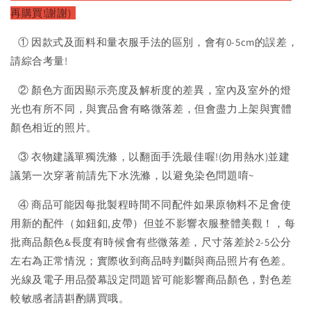
再購買!謝謝)
① 因款式及面料和量衣服手法的區別，會有0-5cm的誤差，
請綜合考量!
② 顏色方面因顯示亮度及解析度的差異，室內及室外的燈
光也有所不同，與實品會有略微落差，但會盡力上架與實體
顏色相近的照片。
③ 衣物建議單獨洗滌，以翻面手洗最佳喔!(勿用熱水)並建
議第一次穿著前請先下水洗滌，以避免染色問題唷~
④ 商品可能因每批製程時間不同配件如果原物料不足會使
用新的配件（如鈕釦,皮帶）但並不影響衣服整體美觀！，每
批商品顏色&長度有時候會有些微落差，尺寸落差於2-5公分
左右為正常情況；實際收到商品時判斷與商品照片有色差。
光線及電子用品螢幕設定問題皆可能影響商品顏色，對色差
較敏感者請斟酌購買哦。