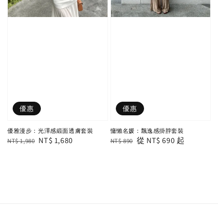
優惠
優惠
優雅漫步：光澤感緞面透膚套裝
慵懶名媛：飄逸感掛脖套裝
Regular
Sale
NT$ 1,680
Regular
Sale
從
NT$ 690
起
NT$ 1,980
NT$ 890
price
price
price
price