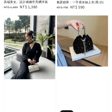
高端美女。設計感鏤空亮鑽洋裝
氣質鎖骨：一字肩冰絲上衣(黑/白)
Regular
Sale
NT$ 1,380
Regular
Sale
NT$ 590
NT$ 1,680
NT$ 790
price
price
price
price