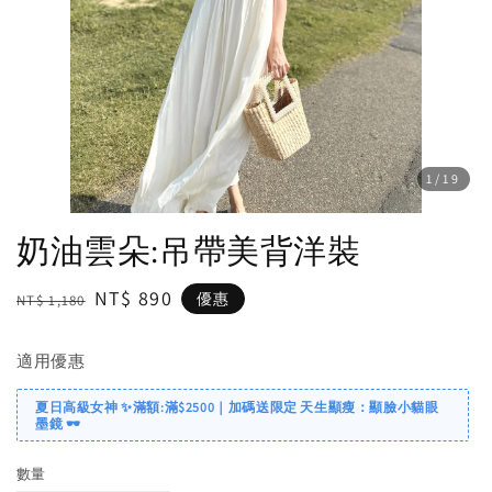
1
/19
奶油雲朵:吊帶美背洋裝
Regular
Sale
NT$ 890
優惠
NT$ 1,180
price
price
適用優惠
夏日高級女神 ✨滿額:滿$2500｜加碼送限定 天生顯瘦：顯臉小貓眼
墨鏡 🕶️
數量