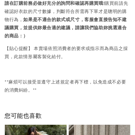
請在訂購前務必做好充分的詢問和確認再購買哦!
購買前請先
確認好衣款的尺寸數據，判斷符合所需再下單才是聰明的購
物行為，
如果是不適合的款式或尺寸，客服會直接告知不建
議購買，
並提供妳最合適的建議，請讓我們協助妳挑選適合
的商品：）
【貼心提醒】 本賣場依照消費者的要求或指示而為商品之採
買，此款情形屬客製化給付。
**麻煩可以接受並遵守上述規定者再下標，以免造成不必要
的消費糾紛。**
您可能也喜歡