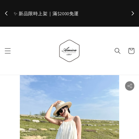
加入官網會員，立即折 $100
✨ 