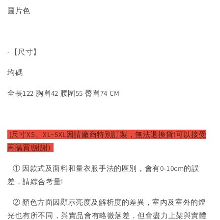
圖片色
-【尺寸】
均碼
全長122 胸圍42 腰圍55 臀圍74 CM
(尺寸XS、XL~5XL因請廠
商特別訂製，無法退換貨!可以接受
再購買!謝謝)
① 因款式及面料和量衣服手法的區別，會有0-10cm的誤
差，請綜合考量!
② 顏色方面因顯示亮度及解析度的差異，室內及室外的燈
光也有所不同，與實品會有略微落差，但會盡力上架與實體