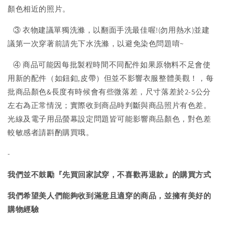
顏色相近的照片。
③ 衣物建議單獨洗滌，以翻面手洗最佳喔!(勿用熱水)並建
議第一次穿著前請先下水洗滌，以避免染色問題唷~
④ 商品可能因每批製程時間不同配件如果原物料不足會使
用新的配件（如鈕釦,皮帶）但並不影響衣服整體美觀！，每
批商品顏色&長度有時候會有些微落差，尺寸落差於2-5公分
左右為正常情況；實際收到商品時判斷與商品照片有色差。
光線及電子用品螢幕設定問題皆可能影響商品顏色，對色差
較敏感者請斟酌購買哦。
-
我們並不鼓勵『先買回家試穿，不喜歡再退款』的購買方式
我們希望美人們能夠收到滿意且適穿的商品，並擁有美好的
購物經驗