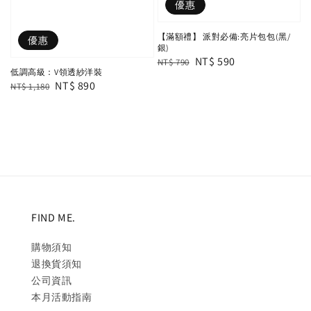
優惠
【滿額禮】 派對必備:亮片包包(黑/
優惠
銀)
Regular
Sale
NT$ 590
NT$ 790
低調高級：V領透紗洋裝
price
price
Regular
Sale
NT$ 890
NT$ 1,180
price
price
FIND ME.
購物須知
退換貨須知
公司資訊
本月活動指南