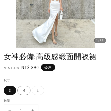
1
/18
女神必備:高級感緞面開衩裙
Regular
Sale
NT$ 890
優惠
NT$ 1,180
price
price
尺寸
S
M
L
數量