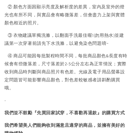
② 顏色方面因顯示亮度及解析度的差異，室內及室外的燈
光也有所不同，與實品會有略微落差，但會盡力上架與實體
顏色相近的照片。
③ 衣物建議單獨洗滌，以翻面手洗最佳喔!(勿用熱水)並建
議第一次穿著前請先下水洗滌，以避免染色問題唷~
④ 商品可能因每批製程時間不同，每批商品顏色&長度有時
候會有些微落差，尺寸落差於2-5公分左右為正常情況；實際
收到商品時判斷與商品照片有色差。光線及電子用品螢幕設
定問題皆可能影響商品顏色，對色差較敏感者請斟酌購買
哦。
-
我們並不鼓勵『先買回家試穿，不喜歡再退款』的購買方式
我們希望美人們能夠收到滿意且適穿的商品，並擁有美好的