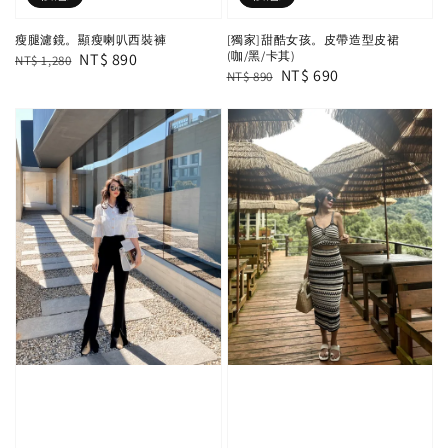
瘦腿濾鏡。顯瘦喇叭西裝褲
[獨家]甜酷女孩。皮帶造型皮裙
(咖/黑/卡其)
Regular
Sale
NT$ 890
NT$ 1,280
Regular
Sale
NT$ 690
NT$ 890
price
price
price
price