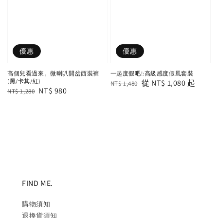
優惠
優惠
高個兒看過來。微喇叭開岔西裝褲
一起度假吧!:高級感度假風套裝
(黑/卡其/紅)
Regular
Sale
從
NT$ 1,080
起
NT$ 1,480
Regular
Sale
NT$ 980
NT$ 1,280
price
price
price
price
FIND ME.
購物須知
退換貨須知