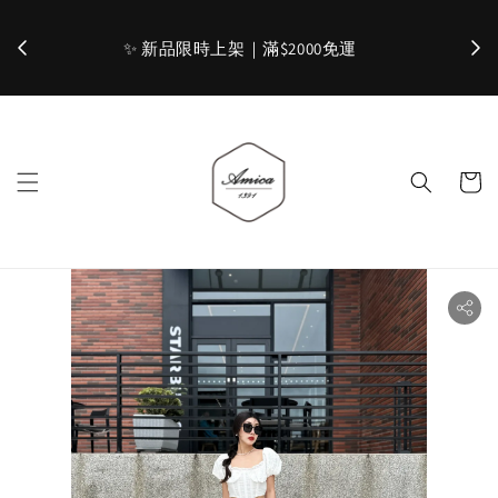
加入官網會員，立即折 $100
✨ 