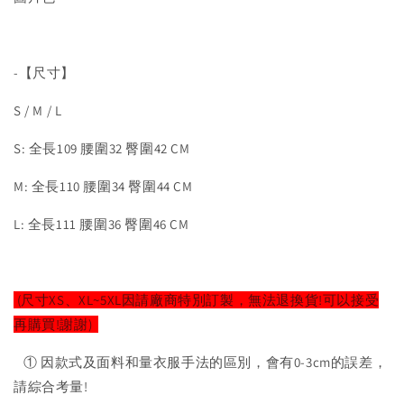
-【尺寸】
S / M / L
S: 全長109 腰圍32 臀圍42 CM
M: 全長110 腰圍34 臀圍44 CM
L: 全長111 腰圍36 臀圍46 CM
(尺寸XS、XL~5XL因請廠商特別訂製，無法退換貨!可以接受
再購買!謝謝)
① 因款式及面料和量衣服手法的區別，會有0-3cm的誤差，
請綜合考量!