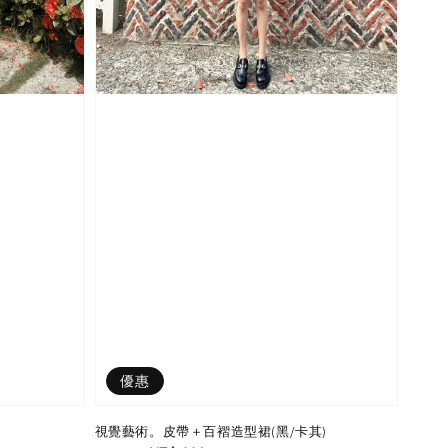
優惠
視覺藝術。皮帶＋百褶造型裙(黑/卡其)