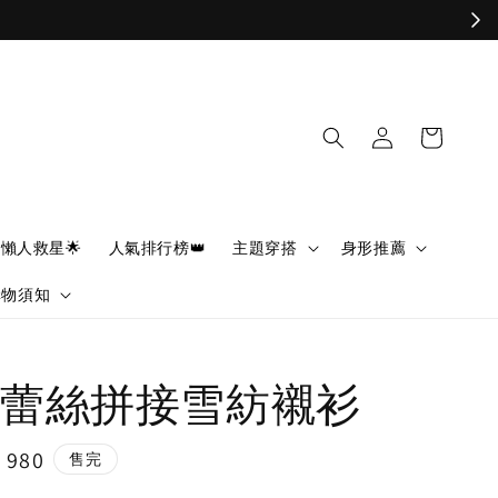
懶人救星🌟
人氣排行榜👑
主題穿搭
身形推薦
購物須知
蕾絲拼接雪紡襯衫
e
 980
售完
ce