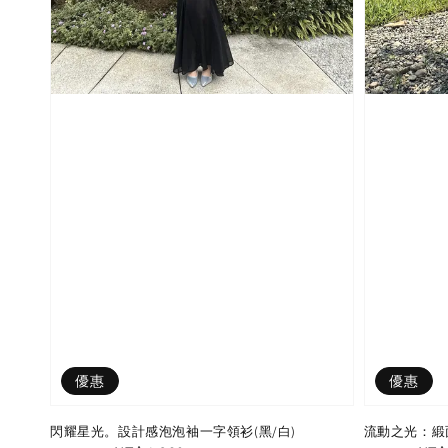
優惠
優惠
閃耀星光。設計感泡泡袖一字領衫(黑/白)
流動之光：緞