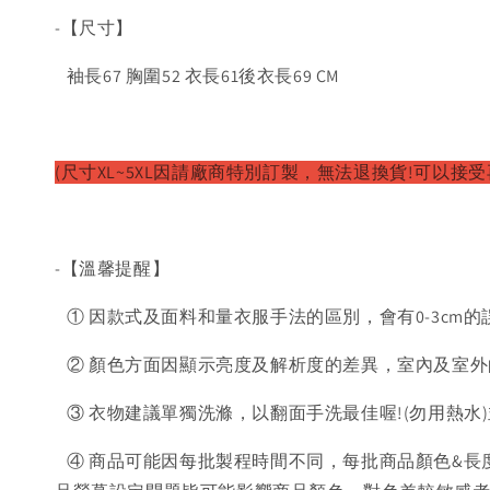
-【尺寸】
袖長67 胸圍52 衣長61後衣長69 CM
(尺寸XL~5XL因請廠商特別訂製，無法退換貨!可以接受
-【溫馨提醒】
① 因款式及面料和量衣服手法的區別，會有0-3cm的
② 顏色方面因顯示亮度及解析度的差異，室內及室外
③ 衣物建議單獨洗滌，以翻面手洗最佳喔!(勿用熱水
④ 商品可能因每批製程時間不同，每批商品顏色&長