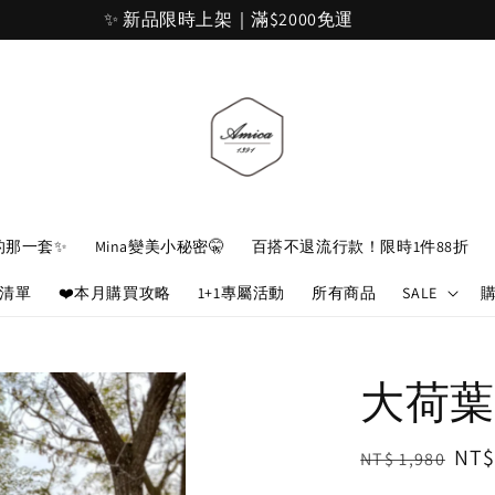
加入官網會員，立即折 $100
的那一套✨
Mina變美小秘密🤫
百搭不退流行款！限時1件88折
娘清單
❤️本月購買攻略
1+1專屬活動
所有商品
SALE
大荷葉
Regular
Sal
NT$
NT$ 1,980
price
pri