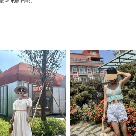
者請斟酌購買哦。