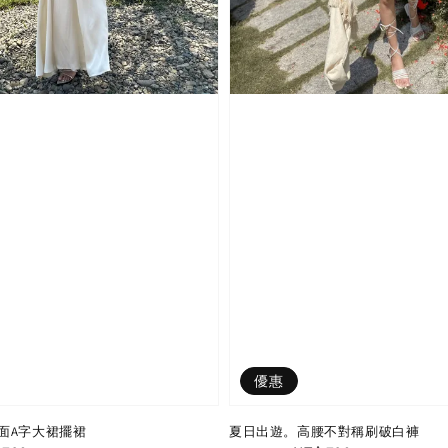
優惠
面A字大裙擺裙
夏日出遊。高腰不對稱刷破白褲