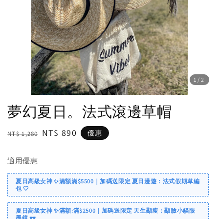
1
/2
夢幻夏日。法式滾邊草帽
Regular
Sale
NT$ 890
優惠
NT$ 1,280
price
price
適用優惠
夏日高級女神 ✨滿額滿$5500｜加碼送限定 夏日漫遊：法式假期草編
包 🤍
夏日高級女神 ✨滿額:滿$2500｜加碼送限定 天生顯瘦：顯臉小貓眼
墨鏡 🕶️