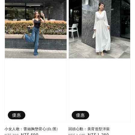
優惠
優惠
小女人敢：蕾絲胸墊背心(白/黑)
回頭心動：美背造型洋裝
Regular
Sale
NT$ 590
Regular
Sale
NT$ 1,280