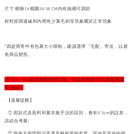
尺寸:帽簷14 帽圍56-58 CM內有抽繩可調節
材料原因邊緣和內裡有少量毛刺等現象屬於正常現象
*因超商寄件有包裹大小限制，建議選擇「宅配」寄送，以避
免商品變形。
(尺寸XL~5XL因請廠商特別訂製，無法退換貨!可以接受再購
買!謝謝)
-【溫馨提醒】
① 因款式及面料和量衣服手法的區別，會有0-3cm的誤差，
請綜合考量!
② 顏色方面因顯示亮度及解析度的差異，室內及室外的燈