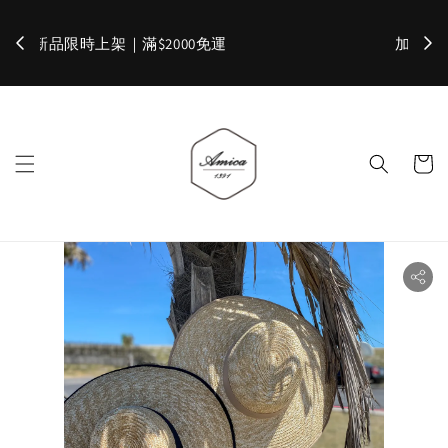
加入官網會員，立即折 $100
✨ 