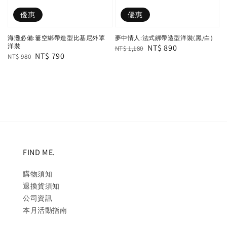
優惠
優惠
海灘必備:簍空綁帶造型比基尼外罩
夢中情人:法式綁帶造型洋裝(黑/白)
洋裝
Regular
Sale
NT$ 890
NT$ 1,180
Regular
Sale
NT$ 790
NT$ 980
price
price
price
price
FIND ME.
購物須知
退換貨須知
公司資訊
本月活動指南