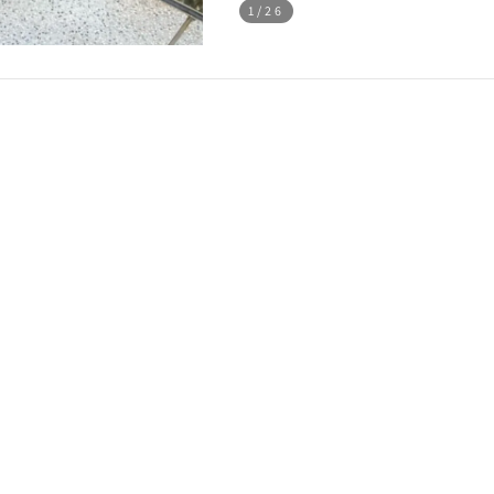
1
/26