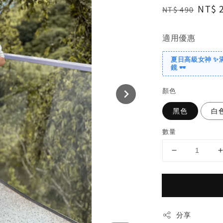
Regular
Sale
NT$ 
NT$ 490
price
price
適用優惠
夏日高級女神 ✨
鏡 🕶️
顏色
黑色
白
數量
分享