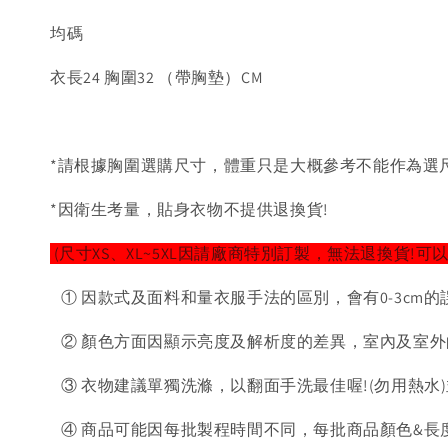
均碼
衣長24 胸圍32 （帶胸墊）CM
*請根據胸圍選購尺寸，體重只是大概參考不能作為選
*因衛生考量，貼身衣物不提供退換貨!
(尺寸XS、XL~5XL因請廠商特別訂製，無法退換貨!可
① 因款式及面料和量衣服手法的區別，會有0-3cm的
② 顏色方面因顯示亮度及解析度的差異，室內及室外
③ 衣物建議單獨洗滌，以翻面手洗最佳喔!(勿用熱水
④ 商品可能因每批製程時間不同，每批商品顏色&長