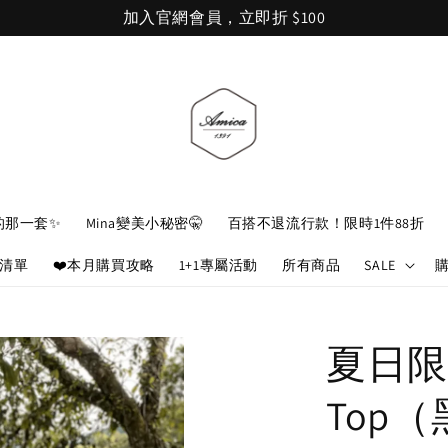
加入官網會員，立即折 $100
的那一套✨
Mina變美小秘密🤫
百搭不退流行款！限時1件88折
娘清單
❤️本月購買攻略
1+1專屬活動
所有商品
SALE
夏日限
Top（