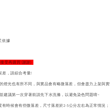
尺依據
以接受再購買!謝謝)
誤差，請綜合考量!
的燈光也有所不同，與實品會有略微落差，但會盡力上架與實
)並建議第一次穿著前請先下水洗滌，以避免染色問題唷~
度有時候會有些微落差，尺寸落差於2-5公分左右為正常情況