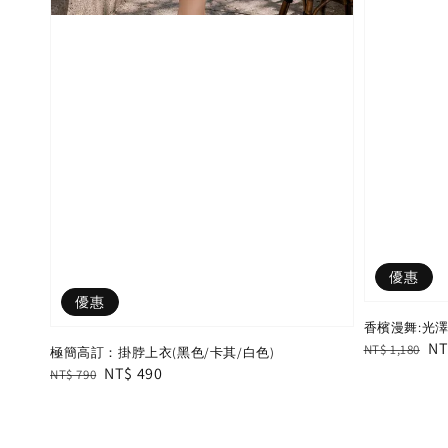
優惠
優惠
香檳漫舞:光澤
Regular
Sa
NT
NT$ 1,180
極簡高訂：掛脖上衣(黑色/卡其/白色)
price
pr
Regular
Sale
NT$ 490
NT$ 790
price
price