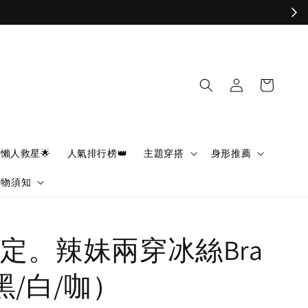
懶人救星🌟
人氣排行榜👑
主題穿搭
身形推薦
購物須知
定。辣妹兩穿冰絲Bra
黑/白/咖）