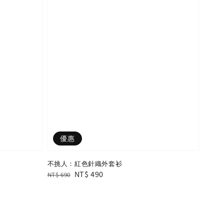
優惠
不挑人：紅色針織外套衫
Regular
Sale
NT$ 490
NT$ 690
price
price