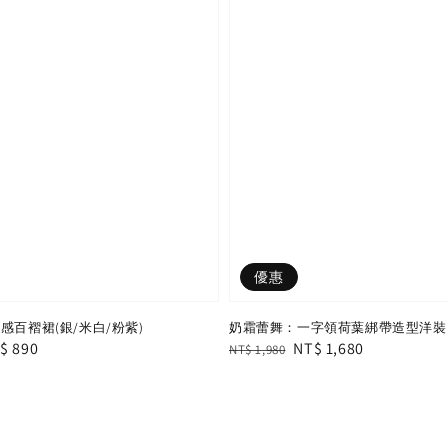
優惠
感百褶裙(銀/米白/粉紫)
奶霜蕾舞：一字領荷葉綁帶造型洋裝
le
$ 890
Regular
Sale
NT$ 1,680
NT$ 1,980
ice
price
price