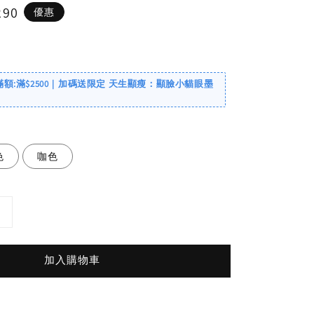
290
優惠
滿額:滿$2500｜加碼送限定 天生顯瘦：顯臉小貓眼墨
色
咖色
加入購物車