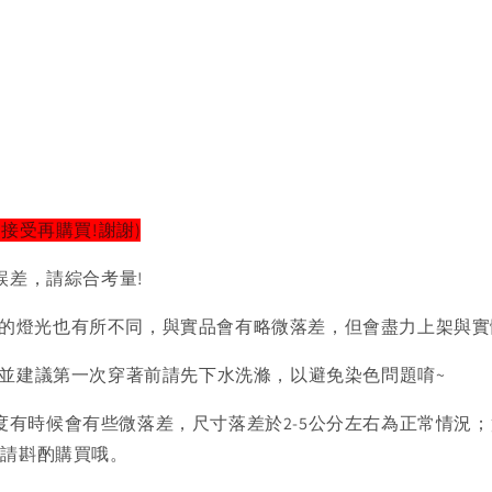
以接受再購買!謝謝)
誤差，請綜合考量!
的燈光也有所不同，與實品會有略微落差，但會盡力上架與實
)並建議第一次穿著前請先下水洗滌，以避免染色問題唷~
度有時候會有些微落差，尺寸落差於2-5公分左右為正常情況
者請斟酌購買哦。