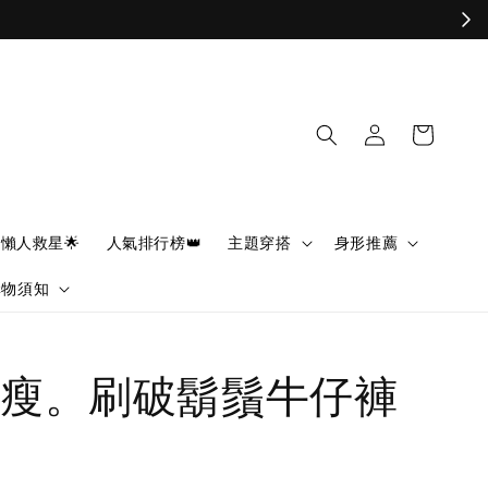
懶人救星🌟
人氣排行榜👑
主題穿搭
身形推薦
購物須知
瘦。刷破鬍鬚牛仔褲