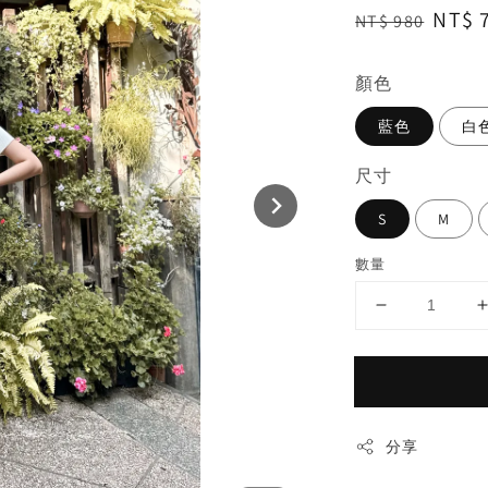
Regular
Sale
NT$ 
NT$ 980
price
price
顏色
藍色
白
尺寸
S
M
數量
分享