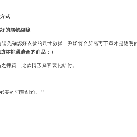
買方式
美好的購物經驗
前請先確認好衣款的尺寸數據，判斷符合所需再下單才是聰明
協助妳挑選適合的商品：）
品之採買，此款情形屬客製化給付。
必要的消費糾紛。**