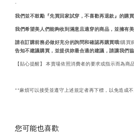
-
我們並不鼓勵『先買回家試穿，不喜歡再退款』的購
我們希望美人們能夠收到滿意且適穿的商品，並擁有
請在訂購前務必做好充分的詢問和確認再購買哦!
購買
告知不建議購買，
並提供妳最合適的建議，請讓我們
【貼心提醒】 本賣場依照消費者的要求或指示而為商
**麻煩可以接受並遵守上述規定者再下標，以免造成不
您可能也喜歡