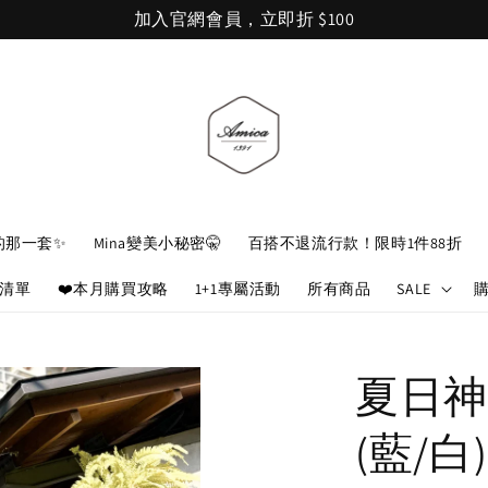
加入官網會員，立即折 $100
的那一套✨
Mina變美小秘密🤫
百搭不退流行款！限時1件88折
娘清單
❤️本月購買攻略
1+1專屬活動
所有商品
SALE
夏日神
(藍/白)