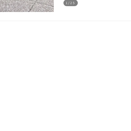
1
/25