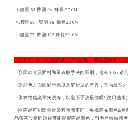
S:腰圍 64 臀圍:94 褲長:27 CM
M:腰圍68 臀圍:98 褲長28 CM
L:腰圍72 臀圍:102 褲長29 CM
(尺寸XS、XL~5XL因請廠商特別訂製，無法退換貨!可
① 因款式及面料和量衣服手法的區別，會有0-3cm的
② 顏色方面因顯示亮度及解析度的差異，室內及室外
③ 衣物建議單獨洗滌，以翻面手洗最佳喔!(勿用熱水
④ 商品可能因每批製程時間不同，每批商品顏色&長
品螢幕設定問題皆可能影響商品顏色，對色差較敏感