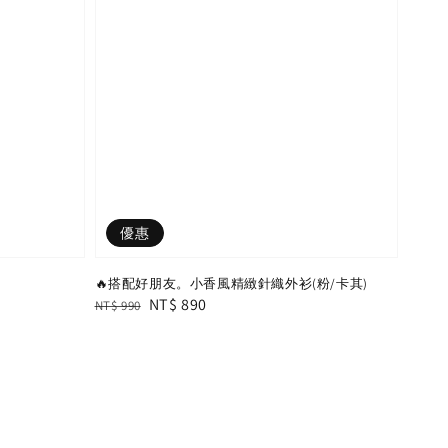
優惠
🔥搭配好朋友。小香風精緻針織外衫(粉/卡其)
Regular
Sale
NT$ 890
NT$ 990
price
price