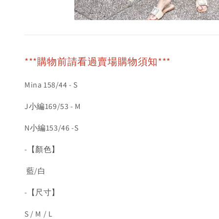
***購物前請看過賣場購物須知***
Mina 158/44 - S
J小編169/53 - M
N小編153/46 -S
-【顏色】
藍/白
-【尺寸】
S / M / L