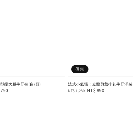
優惠
型瘦大腿牛仔褲(白/藍)
法式小氣場：立體剪裁排釦牛仔洋裝
e
 790
Regular
Sale
NT$ 890
NT$ 1,280
e
price
price