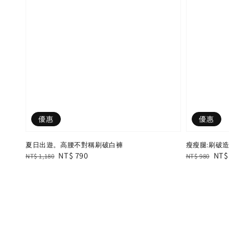
優惠
優惠
夏日出遊。高腰不對稱刷破白褲
瘦瘦腿:刷破造
Regular
Sale
NT$ 790
Regular
Sal
NT$
NT$ 1,180
NT$ 980
price
price
price
pric