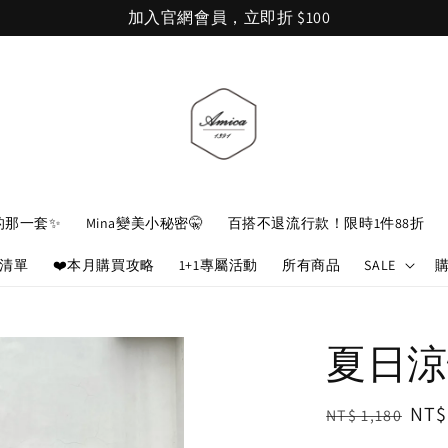
加入官網會員，立即折 $100
的那一套✨
Mina變美小秘密🤫
百搭不退流行款！限時1件88折
娘清單
❤️本月購買攻略
1+1專屬活動
所有商品
SALE
夏日涼
Regular
Sal
NT$
NT$ 1,180
price
pri