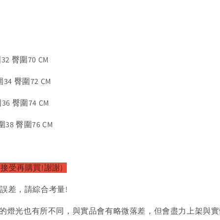
2 臀圍70 CM
4 臀圍72 CM
6 臀圍74 CM
38 臀圍76 CM
接受再購買!謝謝)
的誤差，請綜合考量!
的燈光也有所不同，與實品會有略微落差，但會盡力上架與實