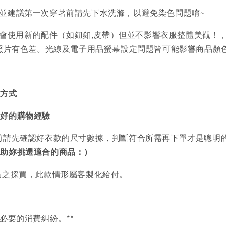
)並建議第一次穿著前請先下水洗滌，以避免染色問題唷~
會使用新的配件（如鈕釦,皮帶）但並不影響衣服整體美觀！
品照片有色差。光線及電子用品螢幕設定問題皆可能影響商品顏
買方式
美好的購物經驗
前請先確認好衣款的尺寸數據，判斷符合所需再下單才是聰明
協助妳挑選適合的商品：）
品之採買，此款情形屬客製化給付。
必要的消費糾紛。**