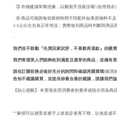
③ 衣物建議單獨洗滌，以翻面手洗最佳喔!(勿用熱水
④ 商品可能因每批製程時間不同配件如果原物料不足
2-5公分左右為正常情況；實際收到商品時判斷與商
-
我們並不鼓勵『先買回家試穿，不喜歡再退款』的購
我們希望美人們能夠收到滿意且適穿的商品，並擁有
請在訂購前務必做好充分的詢問和確認再購買哦!
購買
告知不建議購買，
並提供妳最合適的建議，請讓我們
【貼心提醒】 本賣場依照消費者的要求或指示而為商
**麻煩可以接受並遵守上述規定者再下標，以免造成不