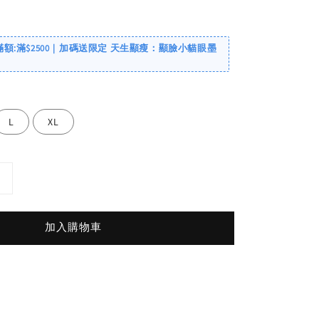
滿額:滿$2500｜加碼送限定 天生顯瘦：顯臉小貓眼墨
L
XL
加入購物車