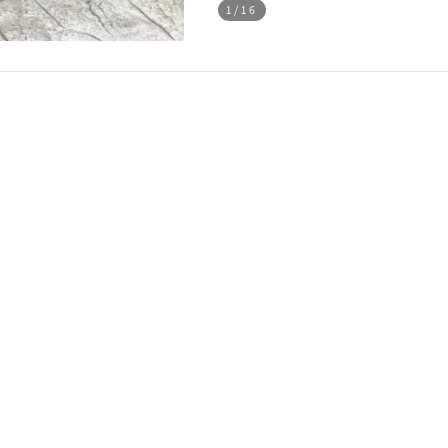
1
/16