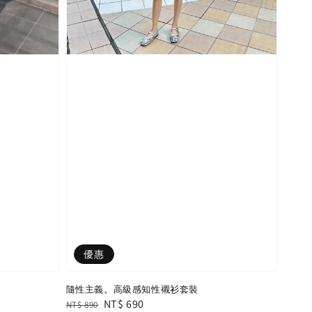
優惠
隨性主義。高級感知性襯衫套裝
Regular
Sale
NT$ 690
NT$ 890