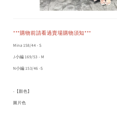
***購物前請看過賣場購物須知***
Mina 158/44 - S
J小編 169/53 - M
N小編 153/46 -S
-【顏色】
圖片色