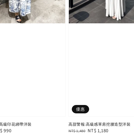
優惠
高級印花綁帶洋裝
高甜警報:高級感單肩挖腰造型洋裝
le
$ 990
Regular
Sale
NT$ 1,180
NT$ 1,480