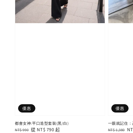
優惠
優惠
都會女神:平口造型套裝(黑/白)
一眼就記住：
Regular
Sale
從
NT$ 790
起
Regular
Sa
NT
NT$ 990
NT$ 1,380