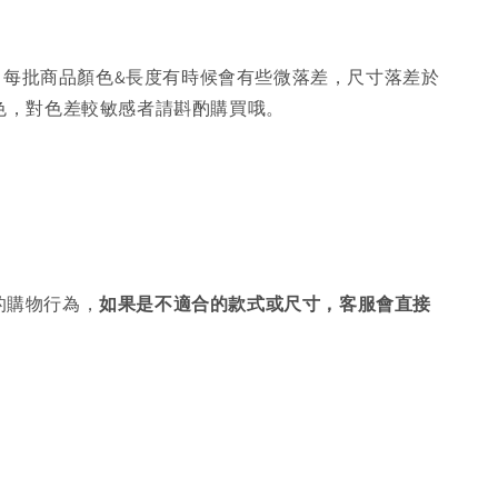
，每批商品顏色&長度有時候會有些微落差，尺寸落差於
色，對色差較敏感者請斟酌購買哦。
的購物行為，
如果是不適合的款式或尺寸，客服會直接