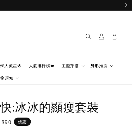
懶人救星🌟
人氣排行榜👑
主題穿搭
身形推薦
購物須知
快:冰冰的顯瘦套裝
e
 890
優惠
ce