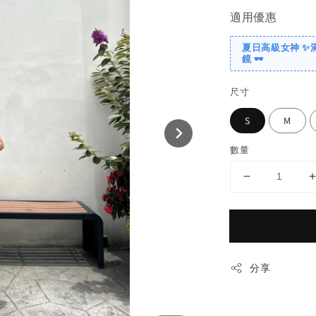
適用優惠
夏日高級女神 ✨
鏡 🕶️
尺寸
S
M
數量
分享