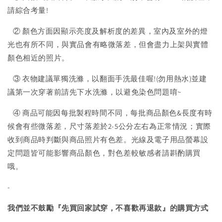
請綜合考量!
② 顏色方面因顯示亮度及解析度的差異，室內及室外的燈
光也有所不同，與實品會有略微落差，但會盡力上架與實體
顏色相近的照片。
③ 衣物建議單獨洗滌，以翻面手洗最佳喔!(勿用熱水)並建
議第一次穿著前請先下水洗滌，以避免染色問題唷~
④ 商品可能因每批製程時間不同，每批商品顏色&長度有時
候會有些微落差，尺寸落差於2-5公分左右為正常情況；實際
收到商品時判斷與商品照片有色差。光線及電子用品螢幕設
定問題皆可能影響商品顏色，對色差較敏感者請斟酌購買
哦。
-
我們並不鼓勵『先買回家試穿，不喜歡再退款』的購買方式