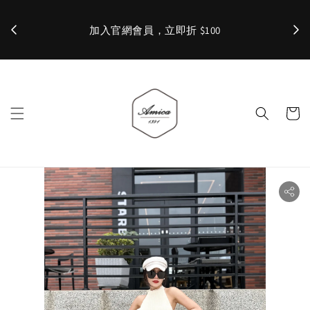
加入官網會員，立即折 $100
✨ 