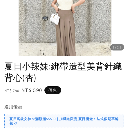
1
/21
夏日小辣妹:綁帶造型美背針織
背心(杏)
Regular
Sale
NT$ 590
優惠
NT$ 790
price
price
適用優惠
夏日高級女神 ✨滿額滿$5500｜加碼送限定 夏日漫遊：法式假期草編
包 🤍