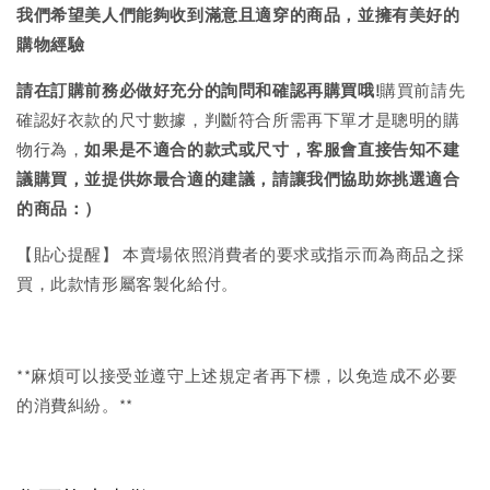
我們希望美人們能夠收到滿意且適穿的商品，並擁有美好的
購物經驗
請在訂購前務必做好充分的詢問和確認再購買哦!
購買前請先
確認好衣款的尺寸數據，判斷符合所需再下單才是聰明的購
物行為，
如果是不適合的款式或尺寸，客服會直接告知不建
議購買，
並提供妳最合適的建議，請讓我們協助妳挑選適合
的商品：）
【貼心提醒】 本賣場依照消費者的要求或指示而為商品之採
買，此款情形屬客製化給付。
**麻煩可以接受並遵守上述規定者再下標，以免造成不必要
的消費糾紛。**