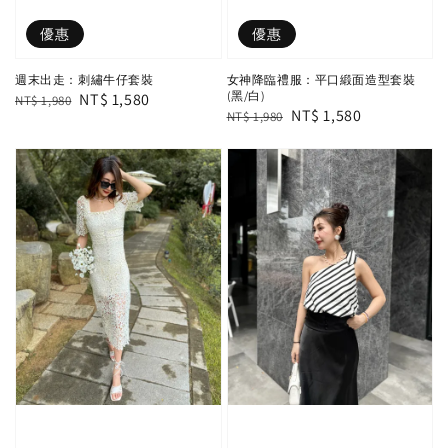
優惠
優惠
週末出走：刺繡牛仔套裝
女神降臨禮服：平口緞面造型套裝
(黑/白)
Regular
Sale
NT$ 1,580
NT$ 1,980
Regular
Sale
NT$ 1,580
NT$ 1,980
price
price
price
price