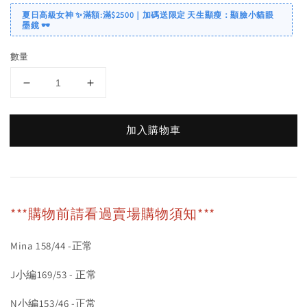
夏日高級女神 ✨滿額:滿$2500｜加碼送限定 天生顯瘦：顯臉小貓眼
墨鏡 🕶️
數量
加入購物車
***購物前請看過賣場購物須知***
Mina 158/44 -正常
J小編169/53 - 正常
N小編153/46 -正常