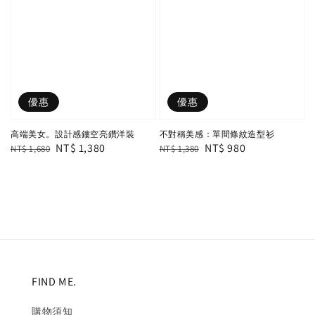
優惠
優惠
高端美女。設計感鏤空亮鑽洋裝
不對稱美感：單間條紋造型衫
Regular
Sale
NT$ 1,380
Regular
Sale
NT$ 980
NT$ 1,680
NT$ 1,380
price
price
price
price
FIND ME.
購物須知