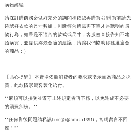
購物經驗
請在訂購前務必做好充分的詢問和確認再購買哦!購買前請先
確認好衣款的尺寸數據，判斷符合所需再下單才是聰明的購
物行為，如果是不適合的款式或尺寸，客服會直接告知不建
議購買，並提供妳最合適的建議，請讓我們協助妳挑選適合
的商品：）
【貼心提醒】 本賣場依照消費者的要求或指示而為商品之採
買，此款情形屬客製化給付。
**麻煩可以接受並遵守上述規定者再下標，以免造成不必要
的消費糾紛。**
**任何售後問題請私訊Line@(@amica1391)，官網留言不回
覆！**