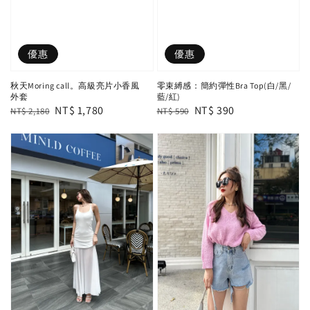
優惠
優惠
秋天Moring call。高級亮片小香風
零束縛感：簡約彈性Bra Top(白/黑/
外套
藍/紅)
Regular
Sale
NT$ 1,780
Regular
Sale
NT$ 390
NT$ 2,180
NT$ 590
price
price
price
price