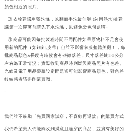
顏色相近的照片。
③ 衣物建議單獨洗滌，以翻面手洗最佳喔!(勿用熱水)並建
議第一次穿著前請先下水洗滌，以避免染色問題唷~
④ 商品可能因每批製程時間不同配件如果原物料不足會使
用新的配件（如鈕釦,皮帶）但並不影響衣服整體美觀！，每
批商品顏色&長度有時候會有些微落差，尺寸落差於2-5公分
左右為正常情況；實際收到商品時判斷與商品照片有色差。
光線及電子用品螢幕設定問題皆可能影響商品顏色，對色差
較敏感者請斟酌購買哦。
-
我們並不鼓勵『先買回家試穿，不喜歡再退款』的購買方式
我們希望美人們能夠收到滿意且適穿的商品，並擁有美好的