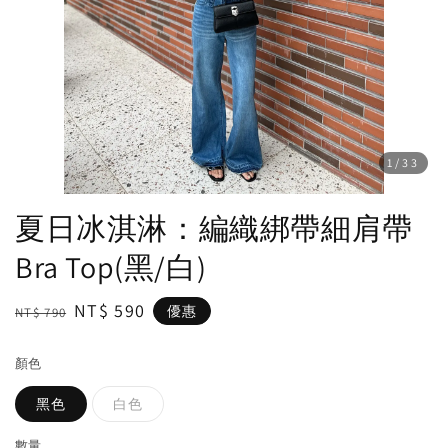
1
/33
夏日冰淇淋：編織綁帶細肩帶
Bra Top(黑/白)
Regular
Sale
NT$ 590
優惠
NT$ 790
price
price
顏色
黑色
白色
數量