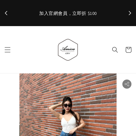
加入官網會員，立即折 $100
✨ 