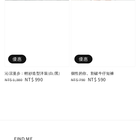
優惠
優惠
沁涼漫步：輕紗造型洋裝(白/黑)
個性的你。割破牛仔短褲
Regular
Sale
NT$ 990
Regular
Sale
NT$ 590
NT$ 1,380
NT$ 790
price
price
price
price
FIND ME.