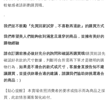
較敏感者請斟酌購買哦。
-
我們並不鼓勵『先買回家試穿，不喜歡再退款』的購買方式
我們希望美人們能夠收到滿意且適穿的商品，並擁有美好的
購物經驗
請在訂購前務必做好充分的詢問和確認再購買哦!
購買前請先
確認好衣款的尺寸數據，判斷符合所需再下單才是聰明的購
物行為，
如果是不適合的款式或尺寸，客服會直接告知不建
議購買，
並提供妳最合適的建議，請讓我們協助妳挑選適合
的商品：）
【貼心提醒】 本賣場依照消費者的要求或指示而為商品之採
買，此款情形屬客製化給付。