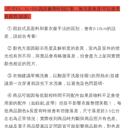
(尺寸XS、XL~5XL因請廠
商特別訂製，無法退換貨!可以接受
再購買!謝謝)
① 因款式及面料和量衣服手法的區別，會有0-10cm的誤
差，請綜合考量!
② 顏色方面因顯示亮度及解析度的差異，室內及室外的燈
光也有所不同，與實品會有略微落差，但會盡力上架與實體
顏色相近的照片。
③ 衣物建議單獨洗滌，以翻面手洗最佳喔!(勿用熱水)並建
議第一次穿著前請先下水洗滌，以避免染色問題唷~
④ 商品可能因每批製程時間不同配件如果原物料不足會使
用新的配件（如鈕釦,皮帶）但並不影響衣服整體美觀！，每
批商品顏色&長度有時候會有些微落差，尺寸落差於2-5公分
左右為正常情況；實際收到商品時判斷與商品照片有色差。
光線及電子用品螢幕設定問題皆可能影響商品顏色，對色差