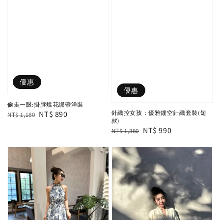
優惠
優惠
偷走一眼:掛脖燒花綁帶洋裝
Regular
Sale
NT$ 890
針織控女孩：優雅鏤空針織套裝(短
NT$ 1,180
款)
price
price
Regular
Sale
NT$ 990
NT$ 1,380
price
price