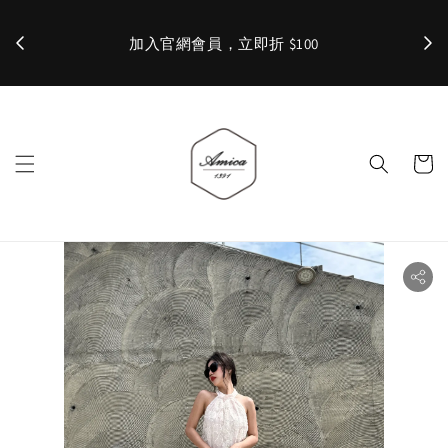
加入官網會員，立即折 $100
✨ 