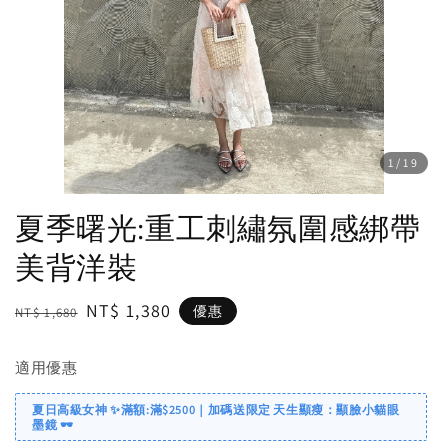
1
/19
夏季曙光:重工刺繡氛圍感綁帶
美背洋裝
Regular
Sale
NT$ 1,380
優惠
NT$ 1,680
price
price
適用優惠
夏日高級女神 ✨滿額:滿$2500｜加碼送限定 天生顯瘦：顯臉小貓眼
墨鏡 🕶️