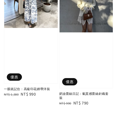
優惠
優惠
一眼就記住：高級印花綁帶洋裝
Regular
Sale
NT$ 990
奶油蕾絲日記：氣質感蕾絲針織套
NT$ 1,380
裝
price
price
Regular
Sale
NT$ 790
NT$ 990
price
price