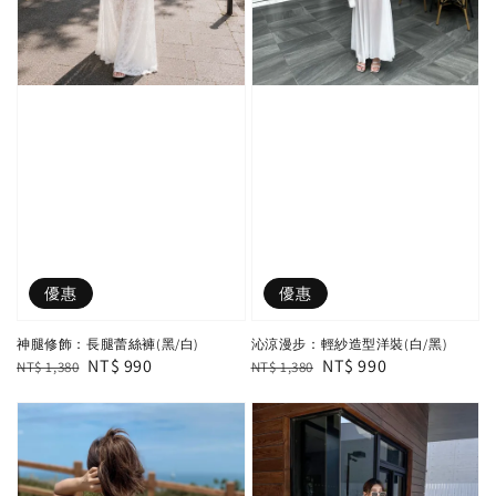
優惠
優惠
神腿修飾：長腿蕾絲褲(黑/白)
沁涼漫步：輕紗造型洋裝(白/黑)
Regular
Sale
NT$ 990
Regular
Sale
NT$ 990
NT$ 1,380
NT$ 1,380
price
price
price
price