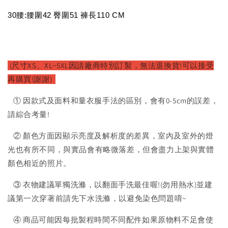
30腰:腰圍42 臀圍51 褲長110 CM
(尺寸XS、XL~5XL因請廠商特別訂製，無法退換貨!可以接受
再購買!謝謝)
① 因款式及面料和量衣服手法的區別，會有0-5cm的誤差，
請綜合考量!
② 顏色方面因顯示亮度及解析度的差異，室內及室外的燈
光也有所不同，與實品會有略微落差，但會盡力上架與實體
顏色相近的照片。
③ 衣物建議單獨洗滌，以翻面手洗最佳喔!(勿用熱水)並建
議第一次穿著前請先下水洗滌，以避免染色問題唷~
④ 商品可能因每批製程時間不同配件如果原物料不足會使