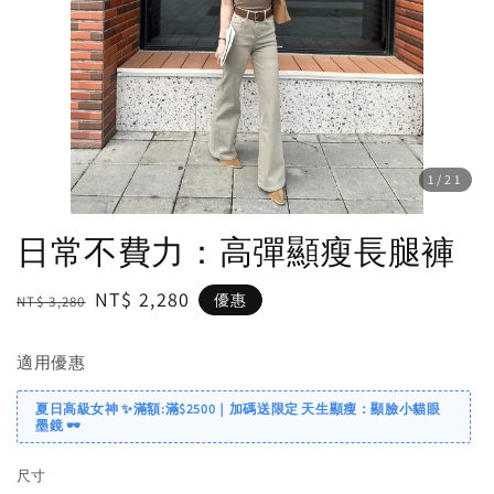
1
/21
日常不費力：高彈顯瘦長腿褲
Regular
Sale
NT$ 2,280
優惠
NT$ 3,280
price
price
適用優惠
夏日高級女神 ✨滿額:滿$2500｜加碼送限定 天生顯瘦：顯臉小貓眼
墨鏡 🕶️
尺寸