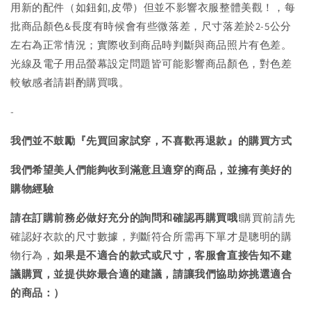
用新的配件（如鈕釦,皮帶）但並不影響衣服整體美觀！，每
批商品顏色&長度有時候會有些微落差，尺寸落差於2-5公分
左右為正常情況；實際收到商品時判斷與商品照片有色差。
光線及電子用品螢幕設定問題皆可能影響商品顏色，對色差
較敏感者請斟酌購買哦。
-
我們並不鼓勵『先買回家試穿，不喜歡再退款』的購買方式
我們希望美人們能夠收到滿意且適穿的商品，並擁有美好的
購物經驗
請在訂購前務必做好充分的詢問和確認再購買哦!
購買前請先
確認好衣款的尺寸數據，判斷符合所需再下單才是聰明的購
物行為，
如果是不適合的款式或尺寸，客服會直接告知不建
議購買，
並提供妳最合適的建議，請讓我們協助妳挑選適合
的商品：）