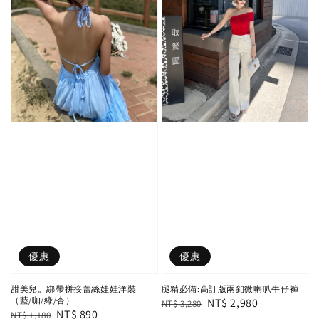
優惠
優惠
甜美兒。綁帶拼接蕾絲娃娃洋裝
腿精必備:高訂版兩釦微喇叭牛仔褲
（藍/咖/綠/杏）
Regular
Sale
NT$ 2,980
NT$ 3,280
Regular
Sale
NT$ 890
NT$ 1,180