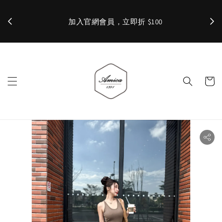
加入官網會員，立即折 $100
✨ 