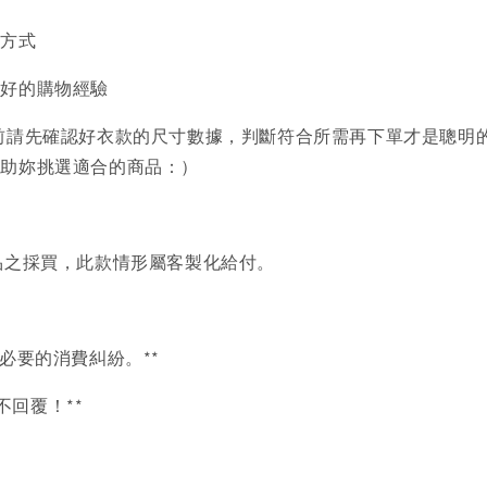
買方式
美好的購物經驗
前請先確認好衣款的尺寸數據，判斷符合所需再下單才是聰明
協助妳挑選適合的商品：）
品之採買，此款情形屬客製化給付。
必要的消費糾紛。**
言不回覆！**