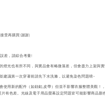
以接受再購買!謝謝)
的誤差，請綜合考量!
的燈光也有所不同，與實品會有略微落差，但會盡力上架與實
)並建議第一次穿著前請先下水洗滌，以避免染色問題唷~
會使用新的配件（如鈕釦,皮帶）但並不影響衣服整體美觀！
品照片有色差。光線及電子用品螢幕設定問題皆可能影響商品顏