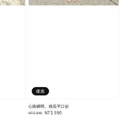
優惠
心跳瞬間。燒花平口衫
Regular
Sale
NT$ 590
NT$ 890
price
price