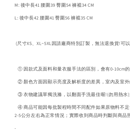
M: 後中長41 腰圍39 臀圍54 褲襠34 CM
L: 後中長42 腰圍41 臀圍56 褲襠35 CM
(尺寸XS、XL~5XL因請廠商特別訂製，無法退換貨!可
① 因款式及面料和量衣服手法的區別，會有0-10cm
② 顏色方面因顯示亮度及解析度的差異，室內及室外
③ 衣物建議單獨洗滌，以翻面手洗最佳喔!(勿用熱水
④ 商品可能因每批製程時間不同配件如果原物料不足
2-5公分左右為正常情況；實際收到商品時判斷與商
-