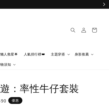
懶人救星🌟
人氣排行榜👑
主題穿搭
身形推薦
購物須知
遊：率性牛仔套裝
690
優惠