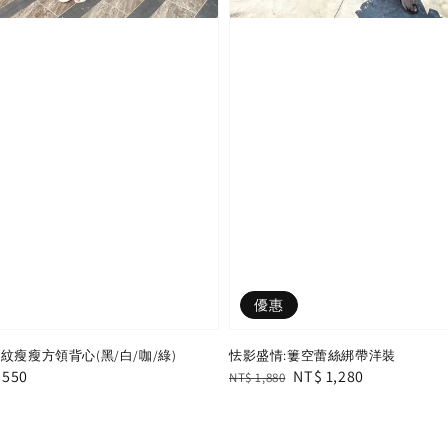
優惠
紋瘦瘦方領背心(黑/白/咖/綠)
怯影盛情:簍空蕾絲綁帶洋裝
e
 550
Regular
Sale
NT$ 1,280
NT$ 1,880
e
price
price