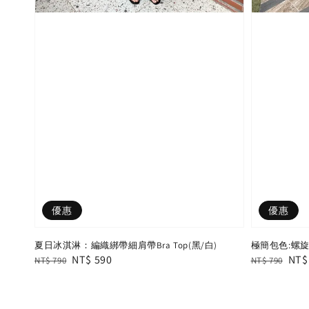
優惠
優惠
夏日冰淇淋：編織綁帶細肩帶Bra Top(黑/白)
極簡包色:螺旋
Regular
Sale
NT$ 590
Regular
Sal
NT$
NT$ 790
NT$ 790
price
price
price
pric