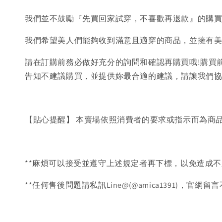
我們並不鼓勵『先買回家試穿，不喜歡再退款』的購
我們希望美人們能夠收到滿意且適穿的商品，並擁有
請在訂購前務必做好充分的詢問和確認再購買哦!購買
告知不建議購買，並提供妳最合適的建議，請讓我們
【貼心提醒】 本賣場依照消費者的要求或指示而為商
**麻煩可以接受並遵守上述規定者再下標，以免造成不
**任何售後問題請私訊Line@(@amica1391)，官網留