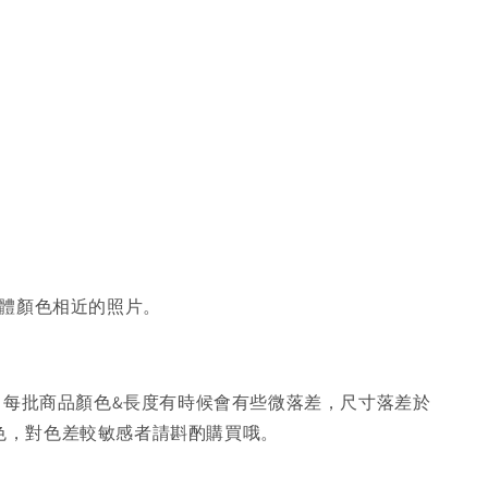
體顏色相近的照片。
，每批商品顏色&長度有時候會有些微落差，尺寸落差於
色，對色差較敏感者請斟酌購買哦。