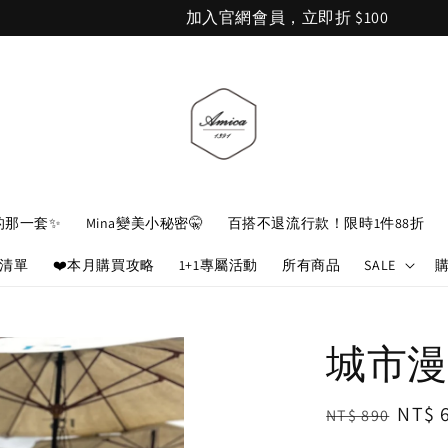
加入官網會員，立即折 $100
的那一套✨
Mina變美小秘密🤫
百搭不退流行款！限時1件88折
娘清單
❤️本月購買攻略
1+1專屬活動
所有商品
SALE
城市漫
Regular
Sale
NT$ 
NT$ 890
price
price