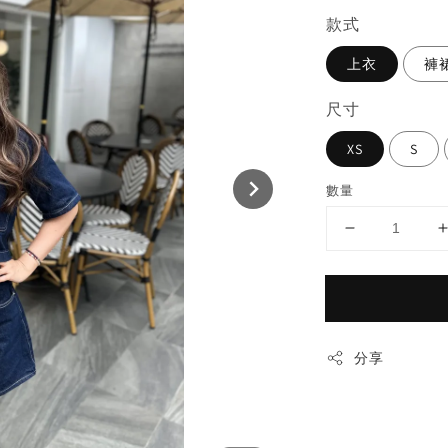
款式
上衣
褲
尺寸
XS
S
數量
分享