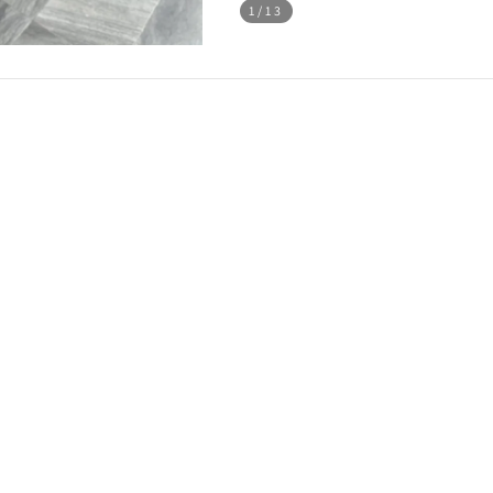
1
/13