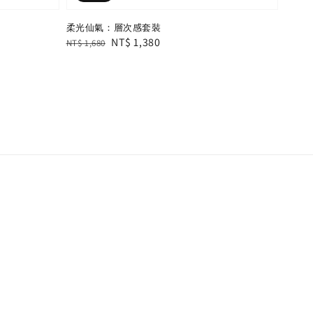
柔光仙氣：層次感套裝
Regular
Sale
NT$ 1,380
NT$ 1,680
price
price