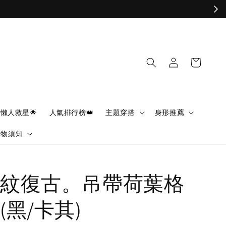
懶人救星🌟
人氣排行榜👑
主題穿搭
身形推薦
購物須知
紋復古。吊帶荷葉格
(黑/卡其)