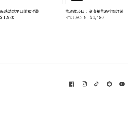
高級感法式平口開衩洋裝
蕾絲散步日：澎澎袖蕾絲排釦洋裝
le
$ 1,980
Regular
Sale
NT$ 1,480
NT$ 1,980
ice
price
price