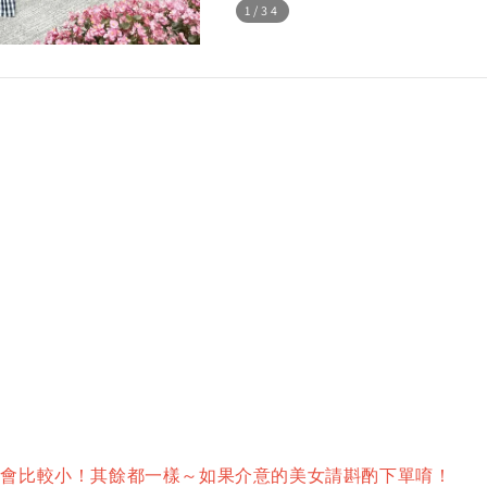
1
/34
分會比較小！其餘都一樣～如果介意的美女請斟酌下單唷！