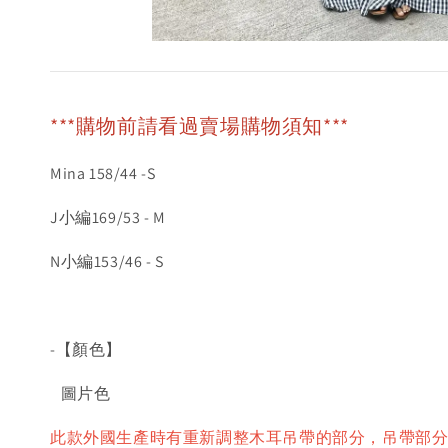
***購物前請看過賣場購物須知***
Mina 158/44 -S
J小編169/53 - M
N小編153/46 - S
-【顏色】
圖片色
此款外國生產時有重新調整木耳吊帶的部分，吊帶部