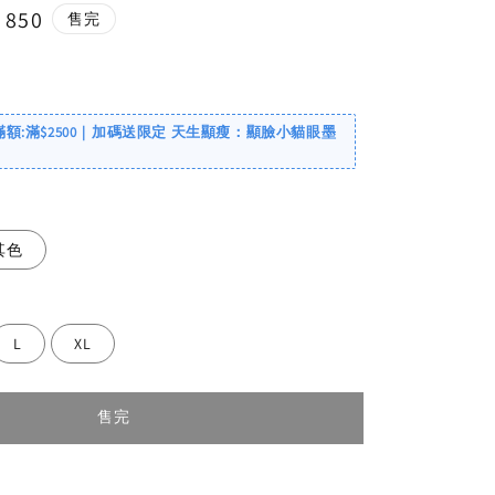
e
 850
售完
ce
滿額:滿$2500｜加碼送限定 天生顯瘦：顯臉小貓眼墨
其色
L
XL
售完