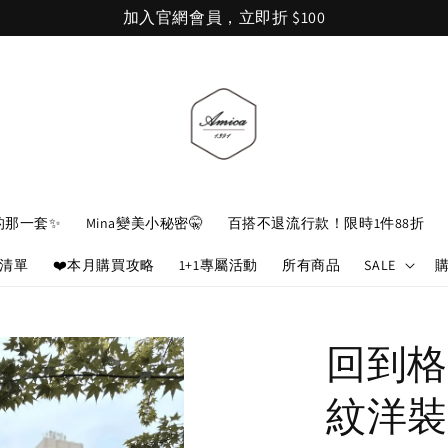
加入官網會員，立即折 $100
的那一套✨
Mina變美小秘密🤫
百搭不退流行款！限時1件88折
娘清單
❤️本月購買攻略
1+1專屬活動
所有商品
SALE
回到格
紋洋裝