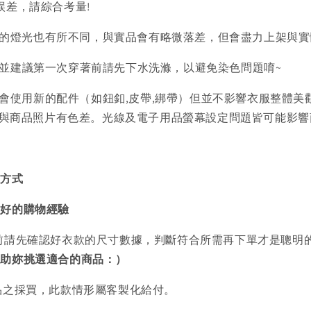
誤差，請綜合考量!
的燈光也有所不同，與實品會有略微落差，但會盡力上架與實
)並建議第一次穿著前請先下水洗滌，以避免染色問題唷~
會使用新的配件（如鈕釦,皮帶,綁帶）但並不影響衣服整體美
判斷與商品照片有色差。光線及電子用品螢幕設定問題皆可能影
買方式
美好的購物經驗
前請先確認好衣款的尺寸數據，判斷符合所需再下單才是聰明
協助妳挑選適合的商品：）
品之採買，此款情形屬客製化給付。