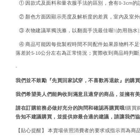
① 因款式及面料和量衣服手法的區別，會有0-3cm的
② 顏色方面因顯示亮度及解析度的差異，室內及室外
③ 衣物建議單獨洗滌，以翻面手洗最佳喔!(勿用熱水
④ 商品可能因每批製程時間不同配件如果原物料不足
落差於5-10公分左右為正常情況；實際收到商品時
-
我們並不鼓勵『先買回家試穿，不喜歡再退款』的購
我們希望美人們能夠收到滿意且適穿的商品，並擁有
請在訂購前務必做好充分的詢問和確認再購買哦!
購買
告知不建議購買，
並提供妳最合適的建議，請讓我們
【貼心提醒】 本賣場依照消費者的要求或指示而為商