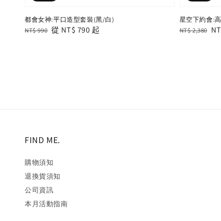
都會女神:平口造型套裝(黑/白)
星空下約會:
Regular
Sale
從
NT$ 790
起
Regular
Sa
NT
NT$ 990
NT$ 2,380
price
price
price
pr
FIND ME.
購物須知
退換貨須知
公司資訊
本月活動指南