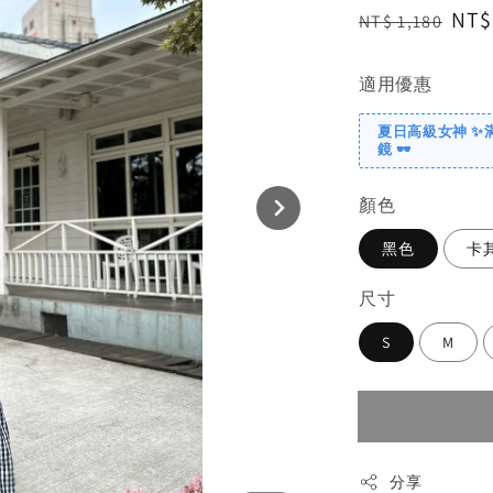
Regular
Sal
NT$
NT$ 1,180
price
pri
適用優惠
夏日高級女神 ✨
鏡 🕶️
顏色
黑色
卡
尺寸
S
M
分享