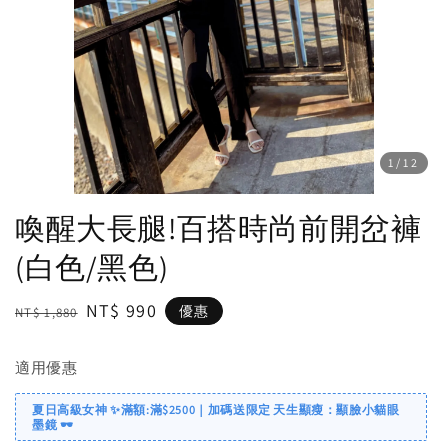
1
/12
喚醒大長腿!百搭時尚前開岔褲
(白色/黑色)
Regular
Sale
NT$ 990
優惠
NT$ 1,880
price
price
適用優惠
夏日高級女神 ✨滿額:滿$2500｜加碼送限定 天生顯瘦：顯臉小貓眼
墨鏡 🕶️