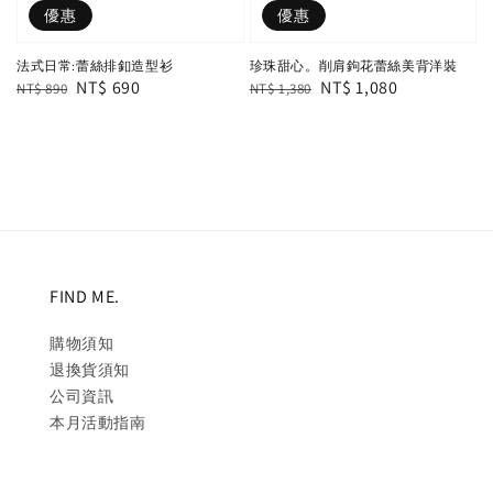
優惠
優惠
法式日常:蕾絲排釦造型衫
珍珠甜心。削肩鉤花蕾絲美背洋裝
Regular
Sale
NT$ 690
Regular
Sale
NT$ 1,080
NT$ 890
NT$ 1,380
price
price
price
price
FIND ME.
購物須知
退換貨須知
公司資訊
本月活動指南