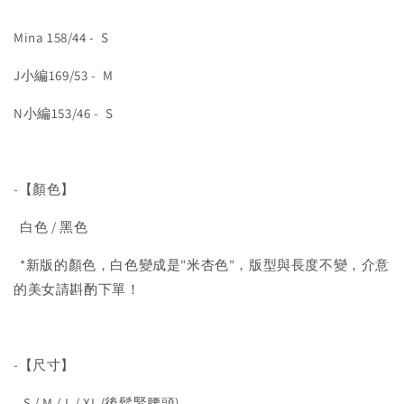
Mina 158/44 - S
J小編169/53 - M
N小編153/46 - S
-【顏色】
白色 / 黑色
*新版的顏色，白色變成是"米杏色"，版型與長度不變，介意
的美女請斟酌下單！
-【尺寸】
S / M / L / XL (後鬆緊腰頭)