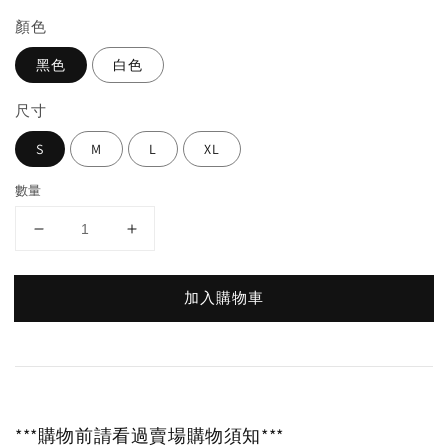
顏色
黑色
白色
尺寸
S
M
L
XL
數量
加入購物車
***購物前請看過賣場購物須知***