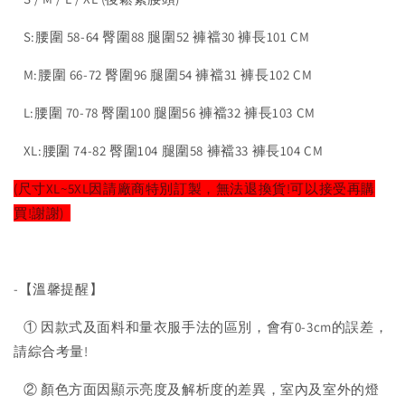
S:腰圍 58-64 臀圍88 腿圍52 褲襠30 褲長101 CM
M:腰圍 66-72 臀圍96 腿圍54 褲襠31 褲長102 CM
L:腰圍 70-78 臀圍100 腿圍56 褲襠32 褲長103 CM
XL:腰圍 74-82 臀圍104 腿圍58 褲襠33 褲長104 CM
(尺寸XL~5XL因請廠商特別訂製，無法退換貨!可以接受再購
買!謝謝)
-【溫馨提醒】
① 因款式及面料和量衣服手法的區別，會有0-3cm的誤差，
請綜合考量!
② 顏色方面因顯示亮度及解析度的差異，室內及室外的燈