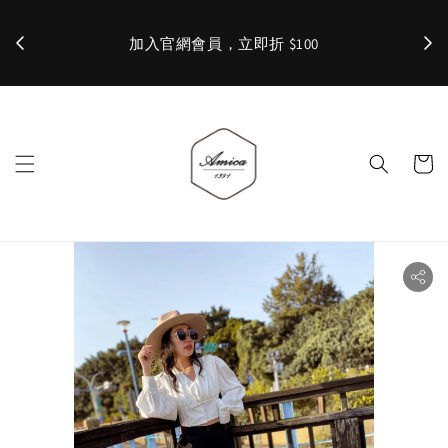
加入官網會員，立即折 $100
✨ 