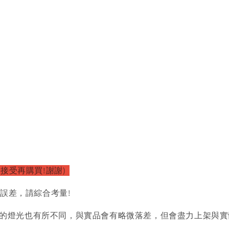
接受再購買!謝謝)
的誤差，請綜合考量!
的燈光也有所不同，與實品會有略微落差，但會盡力上架與實