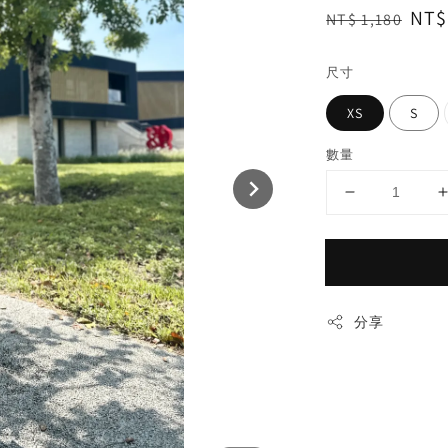
Regular
Sal
NT$
NT$ 1,180
price
pri
尺寸
XS
S
數量
分享