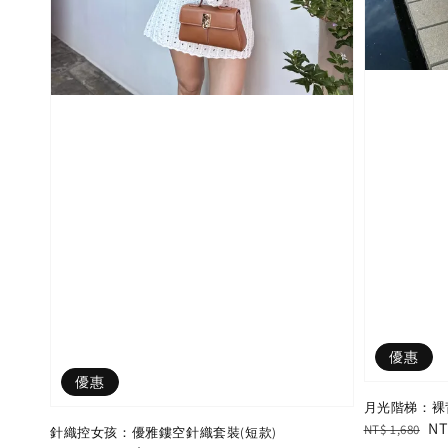
優惠
優惠
月光階梯：裸
Regular
Sa
NT
NT$ 1,680
針織控女孩：優雅鏤空針織套裝(短款)