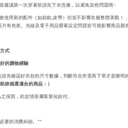
)並建議第一次穿著前請先下水洗滌，以避免染色問題唷~
會使用新的配件（如鈕釦,皮帶）但並不影響衣服整體美觀！
品照片有色差。光線及電子用品螢幕設定問題皆可能影響商品顏
買方式
美好的購物經驗
前請先確認好衣款的尺寸數據，判斷符合所需再下單才是聰明
協助妳挑選適合的商品：）
品之採買，此款情形屬客製化給付。
必要的消費糾紛。**