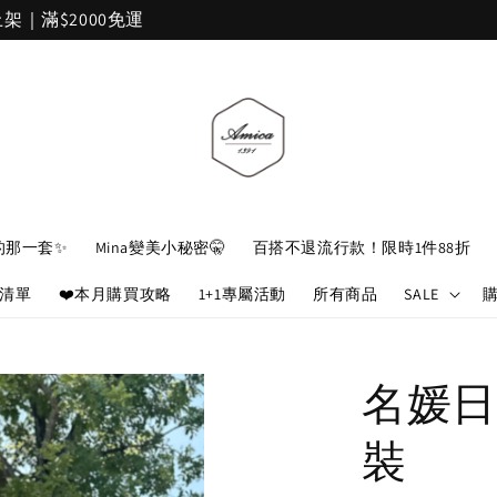
加入官網會員，立即折 $100
的那一套✨
Mina變美小秘密🤫
百搭不退流行款！限時1件88折
娘清單
❤️本月購買攻略
1+1專屬活動
所有商品
SALE
名媛日
裝