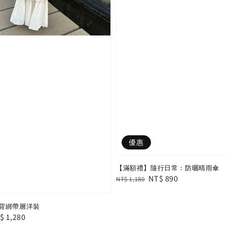
優惠
【滿額禮】隨行日常：防曬晴雨傘
Regular
Sale
NT$ 890
NT$ 1,180
price
price
背綁帶層洋裝
le
$ 1,280