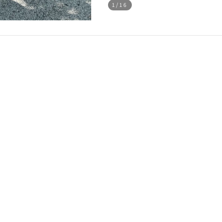
1
/16