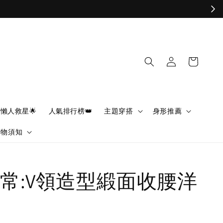
懶人救星🌟
人氣排行榜👑
主題穿搭
身形推薦
購物須知
常:V領造型緞面收腰洋