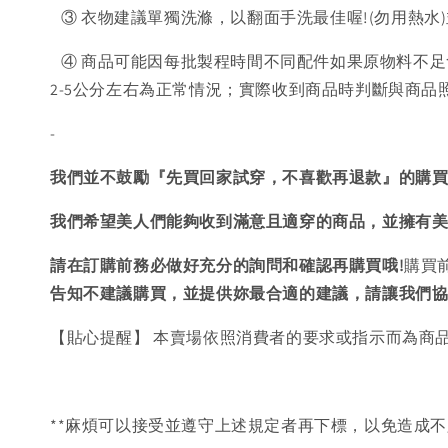
③ 衣物建議單獨洗滌，以翻面手洗最佳喔!(勿用熱水
④ 商品可能因每批製程時間不同配件如果原物料不足
2-5公分左右為正常情況；實際收到商品時判斷與商
-
我們並不鼓勵『先買回家試穿，不喜歡再退款』的購
我們希望美人們能夠收到滿意且適穿的商品，並擁有
請在訂購前務必做好充分的詢問和確認再購買哦!
購買
告知不建議購買，
並提供妳最合適的建議，請讓我們
【貼心提醒】 本賣場依照消費者的要求或指示而為商
**麻煩可以接受並遵守上述規定者再下標，以免造成不