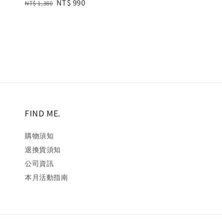
price
pr
Regular
Sale
NT$ 990
NT$ 1,380
price
price
FIND ME.
購物須知
退換貨須知
公司資訊
本月活動指南