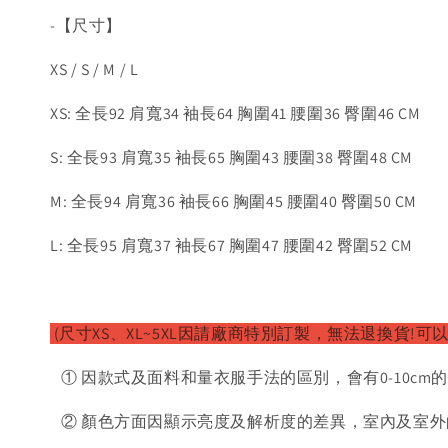
-【尺寸】
XS / S / M / L
XS: 全長92 肩寬34 袖長64 胸圍41 腰圍36 臀圍46 CM
S: 全長93 肩寬35 袖長65 胸圍43 腰圍38 臀圍48 CM
M: 全長94 肩寬36 袖長66 胸圍45 腰圍40 臀圍50 CM
L: 全長95 肩寬37 袖長67 胸圍47 腰圍42 臀圍52 CM
(尺寸XS、XL~5XL因請廠
商特別訂製，無法退換貨!可以
① 因款式及面料和量衣服手法的區別，會有0-10cm
② 顏色方面因顯示亮度及解析度的差異，室內及室外