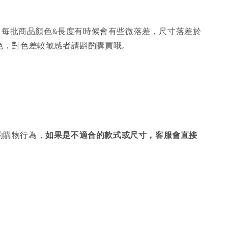
，每批商品顏色&長度有時候會有些微落差，尺寸落差於
色，對色差較敏感者請斟酌購買哦。
的購物行為，
如果是不適合的款式或尺寸，客服會直接