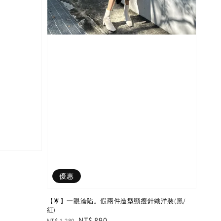
優惠
【🌟】一眼淪陷。假兩件造型顯瘦針織洋裝(黑/
紅)
Regular
Sale
NT$ 890
NT$ 1,280