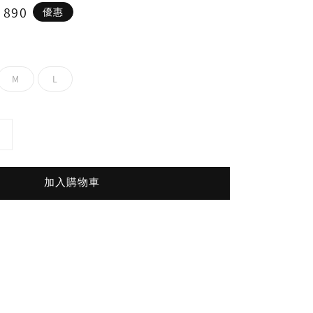
e
 890
優惠
ce
M
L
加入購物車