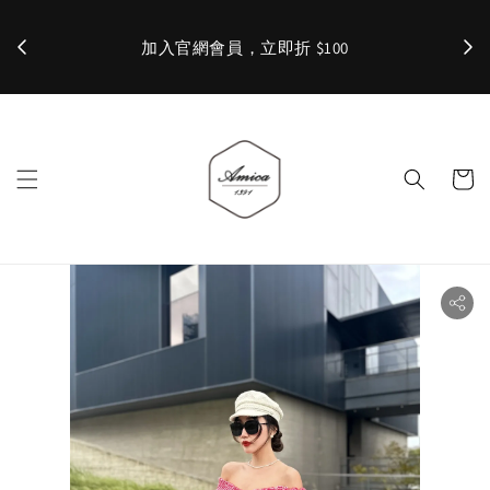
加入官網會員，立即折 $100
✨ 