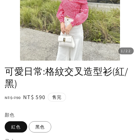
1
/22
可愛日常:格紋交叉造型衫(紅/
黑)
Regular
Sale
NT$ 590
售完
NT$ 790
price
price
顏色
紅色
黑色