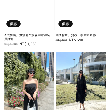
優惠
優惠
法式情晨。浪漫簍空燒花綁帶洋裝
柔情似水。質感一字領鬆緊衫
(黑/白)
Regular
Sale
NT$ 690
NT$ 890
Regular
Sale
NT$ 1,380
NT$ 1,680
price
price
price
price