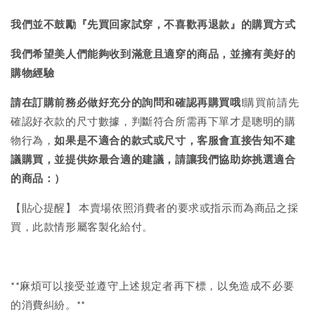
我們並不鼓勵『先買回家試穿，不喜歡再退款』的購買方式
我們希望美人們能夠收到滿意且適穿的商品，並擁有美好的
購物經驗
請在訂購前務必做好充分的詢問和確認再購買哦!
購買前請先
確認好衣款的尺寸數據，判斷符合所需再下單才是聰明的購
物行為，
如果是不適合的款式或尺寸，客服會直接告知不建
議購買，
並提供妳最合適的建議，請讓我們協助妳挑選適合
的商品：）
【貼心提醒】 本賣場依照消費者的要求或指示而為商品之採
買，此款情形屬客製化給付。
**麻煩可以接受並遵守上述規定者再下標，以免造成不必要
的消費糾紛。**