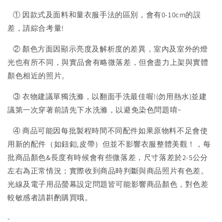
① 因款式及面料和量衣服手法的區別，會有0-10cm的誤
差，請綜合考量!
② 顏色方面因顯示亮度及解析度的差異，室內及室外的燈
光也有所不同，與實品會有略微落差，但會盡力上架與實體
顏色相近的照片。
③ 衣物建議單獨洗滌，以翻面手洗最佳喔!(勿用熱水)並建
議第一次穿著前請先下水洗滌，以避免染色問題唷~
④ 商品可能因每批製程時間不同配件如果原物料不足會使
用新的配件（如鈕釦,皮帶）但並不影響衣服整體美觀！，每
批商品顏色&長度有時候會有些微落差，尺寸落差於2-5公分
左右為正常情況；實際收到商品時判斷與商品照片有色差。
光線及電子用品螢幕設定問題皆可能影響商品顏色，對色差
較敏感者請斟酌購買哦。
-