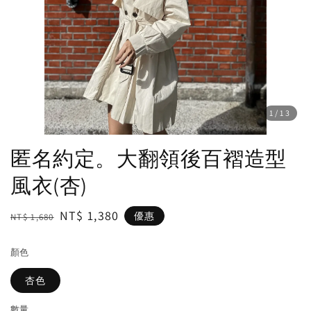
1
/13
匿名約定。大翻領後百褶造型
風衣(杏)
Regular
Sale
NT$ 1,380
優惠
NT$ 1,680
price
price
顏色
杏色
數量