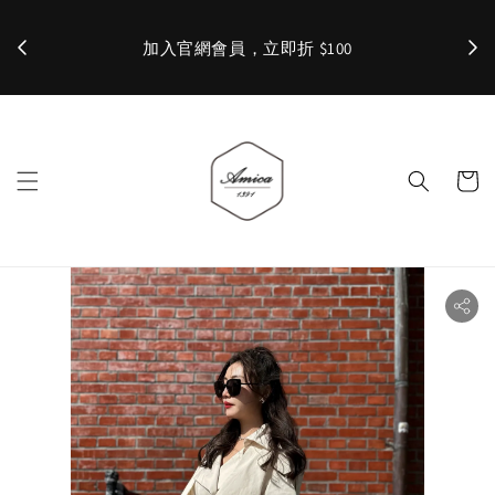
加入官網會員，立即折 $100
✨ 