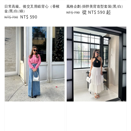
日常高級。後交叉滑緞背心（香檳
風格企劃:掛脖美背造型套裝(黑/白)
金/黑/白/綠）
Regular
Sale
從
NT$ 590
起
NT$ 790
Regular
Sale
NT$ 590
NT$ 790
price
price
price
price