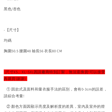
黑色/杏色
-【尺寸】
均碼
胸圍50.5 腰圍48 袖長56 衣長80 CM
(尺寸XS、XL~5XL因請廠商特別訂製，無法退換貨!可以接受
再購買!謝謝)
① 因款式及面料和量衣服手法的區別，會有0-3cm的誤差，
請綜合考量!
② 顏色方面因顯示亮度及解析度的差異，室內及室外的燈