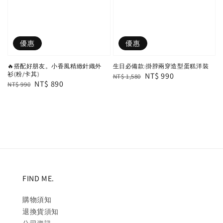
優惠
優惠
🔥搭配好朋友。小香風精緻針織外
生日必備款:掛脖兩穿造型蛋糕洋裝
衫(粉/卡其)
Regular
Sale
NT$ 990
NT$ 1,580
Regular
Sale
NT$ 890
NT$ 990
price
price
price
price
FIND ME.
購物須知
退換貨須知