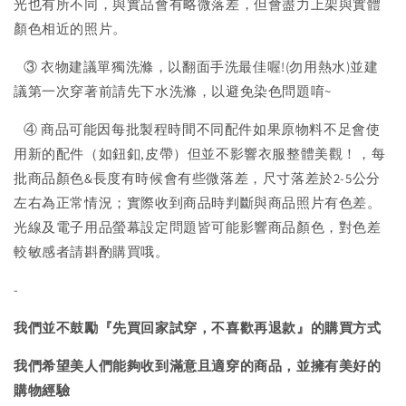
光也有所不同，與實品會有略微落差，但會盡力上架與實體
顏色相近的照片。
③ 衣物建議單獨洗滌，以翻面手洗最佳喔!(勿用熱水)並建
議第一次穿著前請先下水洗滌，以避免染色問題唷~
④ 商品可能因每批製程時間不同配件如果原物料不足會使
用新的配件（如鈕釦,皮帶）但並不影響衣服整體美觀！，每
批商品顏色&長度有時候會有些微落差，尺寸落差於2-5公分
左右為正常情況；實際收到商品時判斷與商品照片有色差。
光線及電子用品螢幕設定問題皆可能影響商品顏色，對色差
較敏感者請斟酌購買哦。
-
我們並不鼓勵『先買回家試穿，不喜歡再退款』的購買方式
我們希望美人們能夠收到滿意且適穿的商品，並擁有美好的
購物經驗