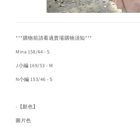
***購物前請看過賣場購物須知***
Mina 158/44 - S
J小編 169/53 - M
N小編 153/46 - S
-【顏色】
圖片色