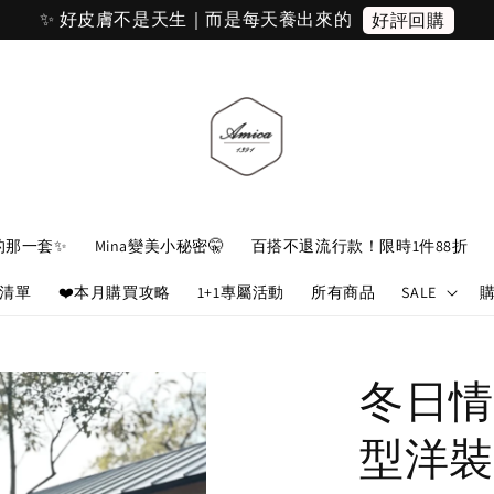
✨ 好皮膚不是天生｜而是每天養出來的
好評回購
的那一套✨
Mina變美小秘密🤫
百搭不退流行款！限時1件88折
娘清單
❤️本月購買攻略
1+1專屬活動
所有商品
SALE
冬日情
型洋裝