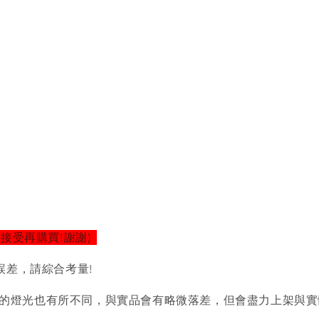
以接受再購買!謝謝)
誤差，請綜合考量!
的燈光也有所不同，與實品會有略微落差，但會盡力上架與實