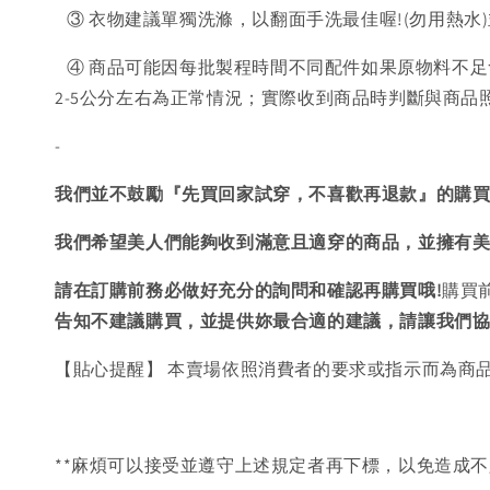
③ 衣物建議單獨洗滌，以翻面手洗最佳喔!(勿用熱水
④ 商品可能因每批製程時間不同配件如果原物料不足
2-5公分左右為正常情況；實際收到商品時判斷與商
-
我們並不鼓勵『先買回家試穿，不喜歡再退款』的購
我們希望美人們能夠收到滿意且適穿的商品，並擁有
請在訂購前務必做好充分的詢問和確認再購買哦!
購買
告知不建議購買，
並提供妳最合適的建議，請讓我們
【貼心提醒】 本賣場依照消費者的要求或指示而為商
**麻煩可以接受並遵守上述規定者再下標，以免造成不