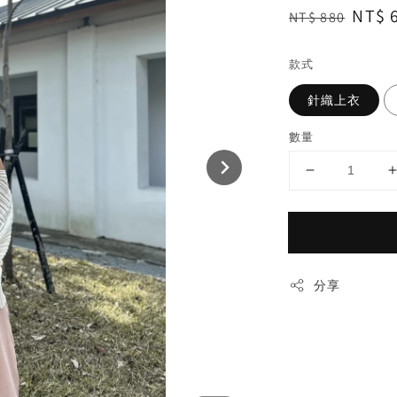
Regular
Sale
NT$ 
NT$ 880
price
price
款式
針織上衣
數量
分享