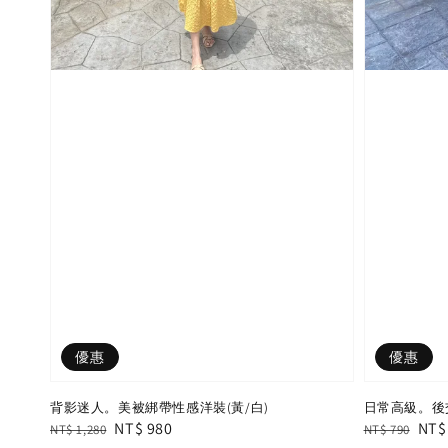
優惠
優惠
背影迷人。美被綁帶性感洋裝(黃/白)
日常高級。後
Regular
Sale
NT$ 980
Regular
Sal
NT$
NT$ 1,280
NT$ 790