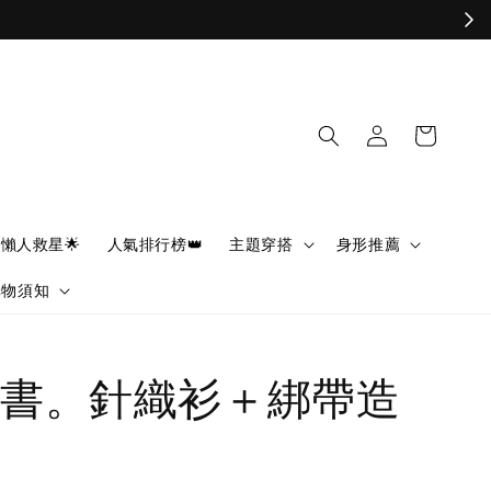
懶人救星🌟
人氣排行榜👑
主題穿搭
身形推薦
購物須知
書。針織衫＋綁帶造