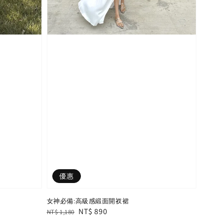
優惠
女神必備:高級感緞面開衩裙
Regular
Sale
NT$ 890
NT$ 1,180