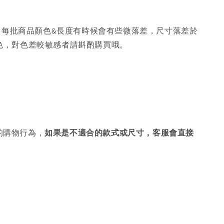
，每批商品顏色&長度有時候會有些微落差，尺寸落差於
色，對色差較敏感者請斟酌購買哦。
的購物行為，
如果是不適合的款式或尺寸，客服會直接