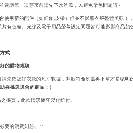
)並建議第一次穿著前請先下水洗滌，以避免染色問題唷~
會使用新的配件（如鈕釦,皮帶）但並不影響衣服整體美觀！
品照片有色差。光線及電子用品螢幕設定問題皆可能影響商品顏
買方式
美好的購物經驗
前請先確認好衣款的尺寸數據，判斷符合所需再下單才是聰明
協助妳挑選適合的商品：）
品之採買，此款情形屬客製化給付。
必要的消費糾紛。**