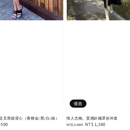
優惠
交叉滑緞背心（香檳金/黑/白/綠）
情人尤物。質感針織罩衫外套
e
 590
Regular
Sale
NT$ 1,380
NT$ 1,680