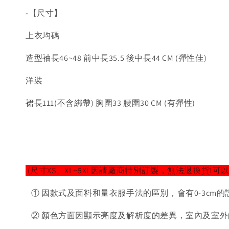
-【尺寸】
上衣均碼
造型袖長46~48 前中長35.5 後中長44 CM (彈性佳)
洋裝
裙長111(不含綁帶) 胸圍33 腰圍30 CM (有彈性)
(尺寸XS、XL~5XL因請廠商特別訂製，無法退換貨!可
① 因款式及面料和量衣服手法的區別，會有0-3cm的
② 顏色方面因顯示亮度及解析度的差異，室內及室外