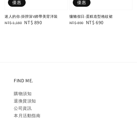
優惠
優惠
迷人的你:掛脖深V綁帶美背洋裝
慵懶假日:蛋糕造型格紋裙
Regular
Sale
NT$ 890
Regular
Sale
NT$ 690
NT$ 1,180
NT$ 890
price
price
price
price
FIND ME.
購物須知
退換貨須知
公司資訊
本月活動指南