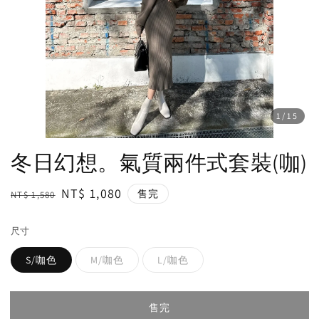
1
/15
冬日幻想。氣質兩件式套裝(咖)
Regular
Sale
NT$ 1,080
售完
NT$ 1,580
price
price
尺寸
S/咖色
M/咖色
L/咖色
售完