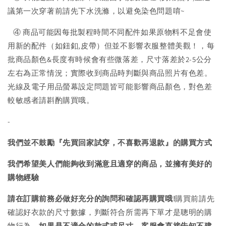
議第一次穿著前請先下水洗滌，以避免染色問題唷~
④ 商品可能因每批製程時間不同配件如果原物料不足會使
用新的配件（如鈕釦,皮帶）但並不影響衣服整體美觀！，每
批商品顏色&長度有時候會有些微落差，尺寸落差於2-5公分
左右為正常情況；實際收到商品時判斷與商品照片有色差。
光線及電子用品螢幕設定問題皆可能影響商品顏色，對色差
較敏感者請斟酌購買哦。
-
我們並不鼓勵『先買回家試穿，不喜歡再退款』的購買方式
我們希望美人們能夠收到滿意且適穿的商品，並擁有美好的
購物經驗
請在訂購前務必做好充分的詢問和確認再購買哦!
購買前請先
確認好衣款的尺寸數據，判斷符合所需再下單才是聰明的購
物行為，
如果是不適合的款式或尺寸，客服會直接告知不建