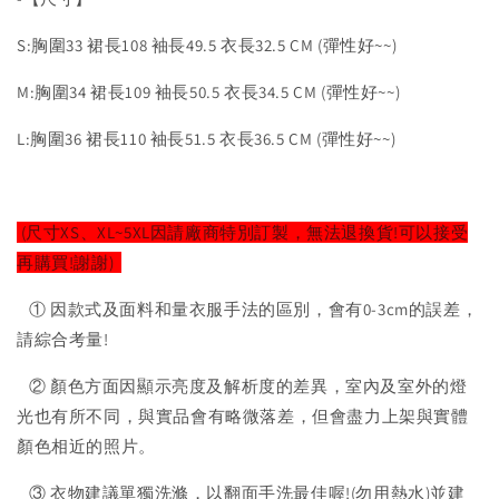
S:胸圍33 裙長108 袖長49.5 衣長32.5 CM (彈性好~~)
M:胸圍34 裙長109 袖長50.5 衣長34.5 CM (彈性好~~)
L:胸圍36 裙長110 袖長51.5 衣長36.5 CM (彈性好~~)
(尺寸XS、XL~5XL因請廠商特別訂製，無法退換貨!可以接受
再購買!謝謝)
① 因款式及面料和量衣服手法的區別，會有0-3cm的誤差，
請綜合考量!
② 顏色方面因顯示亮度及解析度的差異，室內及室外的燈
光也有所不同，與實品會有略微落差，但會盡力上架與實體
顏色相近的照片。
③ 衣物建議單獨洗滌，以翻面手洗最佳喔!(勿用熱水)並建