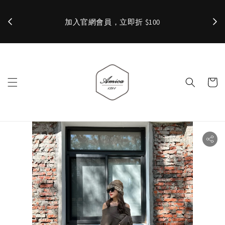
加入官網會員，立即折 $100
✨ 