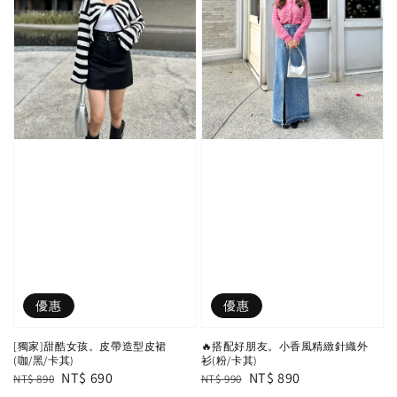
優惠
優惠
[獨家]甜酷女孩。皮帶造型皮裙
🔥搭配好朋友。小香風精緻針織外
(咖/黑/卡其)
衫(粉/卡其)
Regular
Sale
NT$ 690
Regular
Sale
NT$ 890
NT$ 890
NT$ 990