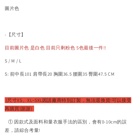
圖片色
-【尺寸】
目前圖片色 是白色 目前只剩粉色 S色最後一件!!
S / M / L
S: 前中長101 肩帶長20 胸圍36.5 腰圍35 臀圍47.5 CM
(尺寸XS、XL~5XL因請廠商特別訂製，無法退換貨!可以接受
再購買!謝謝)
① 因款式及面料和量衣服手法的區別，會有0-10cm的誤
差，請綜合考量!