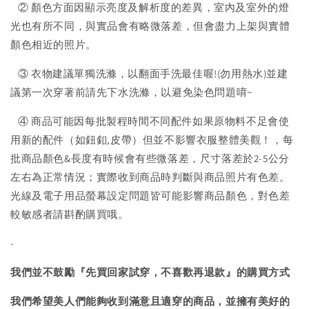
② 顏色方面因顯示亮度及解析度的差異，室內及室外的燈
光也有所不同，與實品會有略微落差，但會盡力上架與實體
顏色相近的照片。
③ 衣物建議單獨洗滌，以翻面手洗最佳喔!(勿用熱水)並建
議第一次穿著前請先下水洗滌，以避免染色問題唷~
④ 商品可能因每批製程時間不同配件如果原物料不足會使
用新的配件（如鈕釦,皮帶）但並不影響衣服整體美觀！，每
批商品顏色&長度有時候會有些微落差，尺寸落差於2-5公分
左右為正常情況；實際收到商品時判斷與商品照片有色差。
光線及電子用品螢幕設定問題皆可能影響商品顏色，對色差
較敏感者請斟酌購買哦。
-
我們並不鼓勵『先買回家試穿，不喜歡再退款』的購買方式
我們希望美人們能夠收到滿意且適穿的商品，並擁有美好的