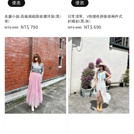
優惠
優惠
名媛小姐:高級感緞面收腰洋裝(黑/
日常清單。V領撞色拼接假兩件式
杏)
針織衫(黑/灰)
Regular
Sale
NT$ 790
Regular
Sale
NT$ 690
NT$ 990
NT$ 890
price
price
price
price