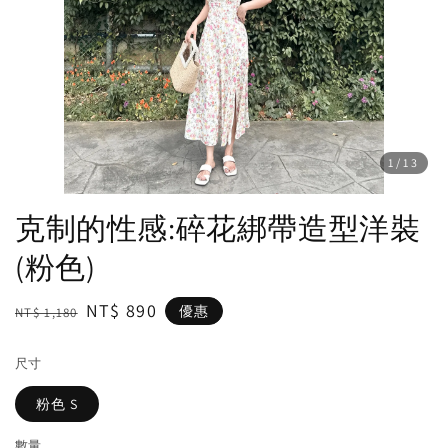
1
/13
克制的性感:碎花綁帶造型洋裝
(粉色)
Regular
Sale
NT$ 890
優惠
NT$ 1,180
price
price
尺寸
粉色 S
數量