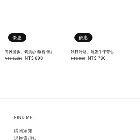
優惠
優惠
高雅漫步。氣質紗裙(粉/黑)
秋日時髦。短版牛仔背心
Regular
Sale
NT$ 890
Regular
Sale
NT$ 790
NT$ 1,180
NT$ 980
price
price
price
price
FIND ME.
購物須知
退換貨須知