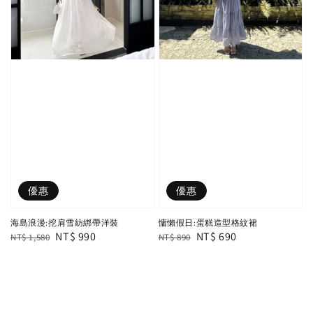
優惠
優惠
海島浪漫:挖肩雪紡綁帶洋裝
慵懶假日:蛋糕造型格紋裙
Regular
Sale
NT$ 990
Regular
Sale
NT$ 690
NT$ 1,580
NT$ 890
price
price
price
price