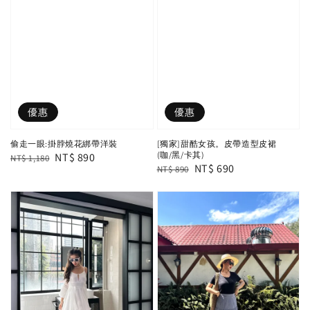
優惠
優惠
偷走一眼:掛脖燒花綁帶洋裝
[獨家]甜酷女孩。皮帶造型皮裙
(咖/黑/卡其)
Regular
Sale
NT$ 890
NT$ 1,180
Regular
Sale
NT$ 690
NT$ 890
price
price
price
price