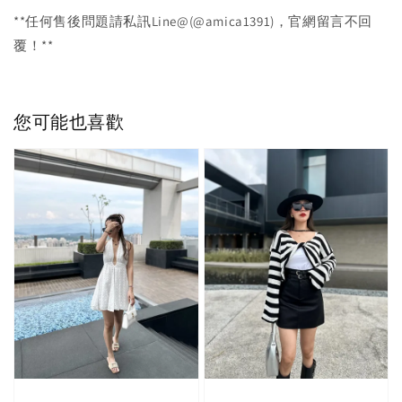
**任何售後問題請私訊Line@(@amica1391)，官網留言不回
覆！**
您可能也喜歡