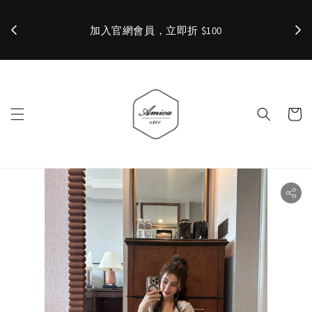
加入官網會員，立即折 $100
✨ 