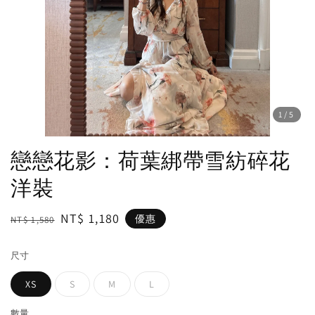
1
/5
戀戀花影：荷葉綁帶雪紡碎花
洋裝
Regular
Sale
NT$ 1,180
優惠
NT$ 1,580
price
price
尺寸
XS
S
M
L
數量