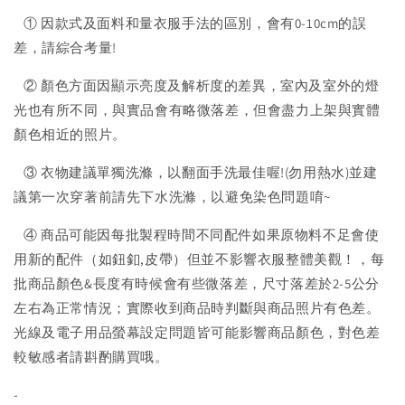
① 因款式及面料和量衣服手法的區別，會有0-10cm的誤
差，請綜合考量!
② 顏色方面因顯示亮度及解析度的差異，室內及室外的燈
光也有所不同，與實品會有略微落差，但會盡力上架與實體
顏色相近的照片。
③ 衣物建議單獨洗滌，以翻面手洗最佳喔!(勿用熱水)並建
議第一次穿著前請先下水洗滌，以避免染色問題唷~
④ 商品可能因每批製程時間不同配件如果原物料不足會使
用新的配件（如鈕釦,皮帶）但並不影響衣服整體美觀！，每
批商品顏色&長度有時候會有些微落差，尺寸落差於2-5公分
左右為正常情況；實際收到商品時判斷與商品照片有色差。
光線及電子用品螢幕設定問題皆可能影響商品顏色，對色差
較敏感者請斟酌購買哦。
-