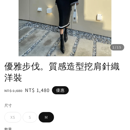
1
/15
優雅步伐。質感造型挖肩針織
洋裝
Regular
Sale
NT$ 1,480
優惠
NT$ 1,680
price
price
尺寸
XS
S
M
數量