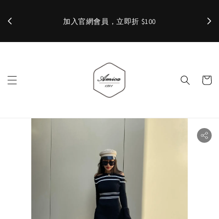
加入官網會員，立即折 $100
✨ 