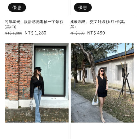
優惠
優惠
閃耀星光。設計感泡泡袖一字領衫
柔軟精緻。交叉針織衫(紅/卡其/
(黑/白)
黑）
Regular
Sale
NT$ 1,280
Regular
Sale
NT$ 490
NT$ 1,980
NT$ 690
price
price
price
price