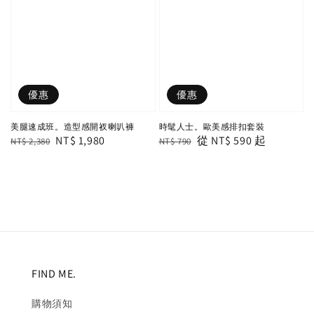
優惠
優惠
美腿速成班。造型感開衩喇叭褲
時髦人士。歐美感排扣套裝
Regular
Sale
NT$ 1,980
Regular
Sale
從
NT$ 590
起
NT$ 2,380
NT$ 790
price
price
price
price
FIND ME.
購物須知