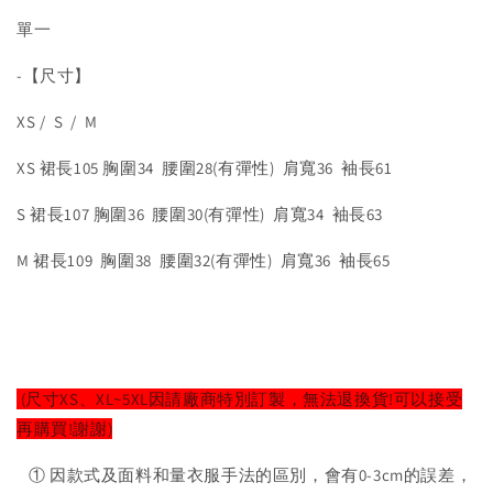
單一
-【尺寸】
XS / S / M
XS 裙長105 胸圍34 腰圍28(有彈性) 肩寬36 袖長61
S 裙長107 胸圍36 腰圍30(有彈性) 肩寬34 袖長63
M 裙長109 胸圍38 腰圍32(有彈性) 肩寬36 袖長65
(尺寸XS、XL~5XL因請廠商特別訂製，無法退換貨!可以接受
再購買!謝謝)
① 因款式及面料和量衣服手法的區別，會有0-3cm的誤差，