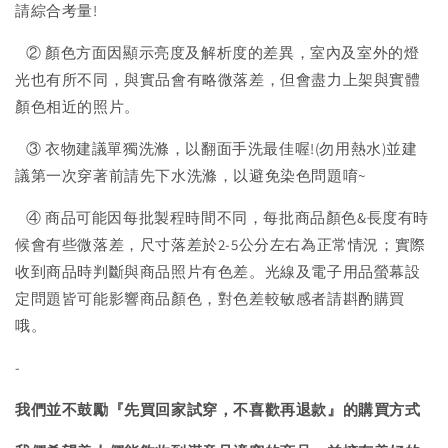
請綜合考量!
② 顏色方面因顯示亮度及解析度的差異，室內及室外的燈
光也有所不同，與實品會有略微落差，但會盡力上架與實體
顏色相近的照片。
③ 衣物建議單獨洗滌，以翻面手洗最佳喔!(勿用熱水)並建
議第一次穿著前請先下水洗滌，以避免染色問題唷~
④ 商品可能因每批製程時間不同，每批商品顏色&長度有時
候會有些微落差，尺寸落差於2-5公分左右為正常情況；實際
收到商品時判斷與商品照片有色差。光線及電子用品螢幕設
定問題皆可能影響商品顏色，對色差較敏感者請斟酌購買
哦。
-
我們並不鼓勵『先買回家試穿，不喜歡再退款』的購買方式