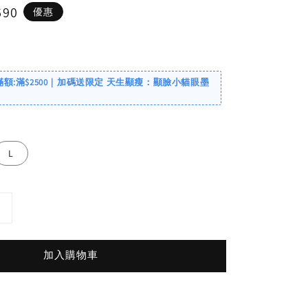
690
優惠
滿額:滿$2500｜加碼送限定 天生顯瘦：顯臉小貓眼墨
L
加入購物車