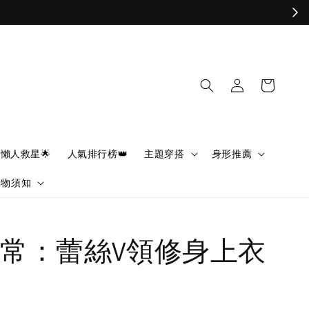
懶人救星🌟
人氣排行榜👑
主題穿搭
身形推薦
購物須知
常：蕾絲V領修身上衣