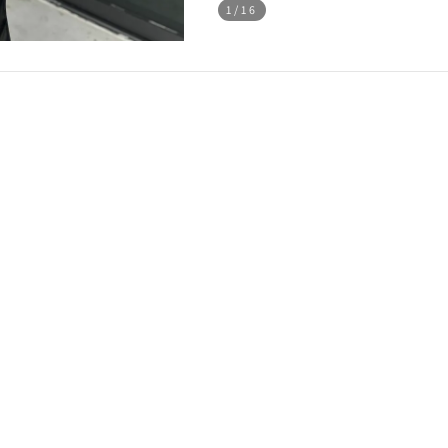
1
/16