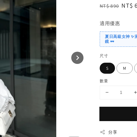
Regular
Sale
NT$ 
NT$ 890
price
price
適用優惠
夏日高級女神 ✨
鏡 🕶️
尺寸
S
M
數量
分享