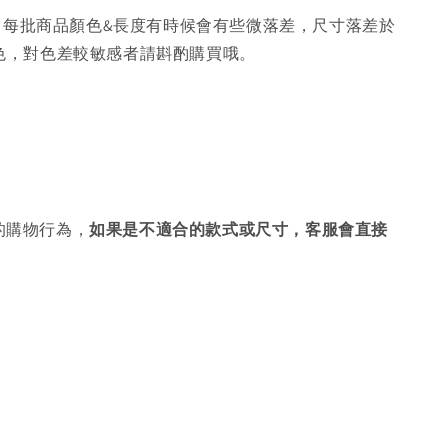
，每批商品顏色&長度有時候會有些微落差，尺寸落差於
色，對色差較敏感者請斟酌購買哦。
的購物行為，
如果是不適合的款式或尺寸，客服會直接