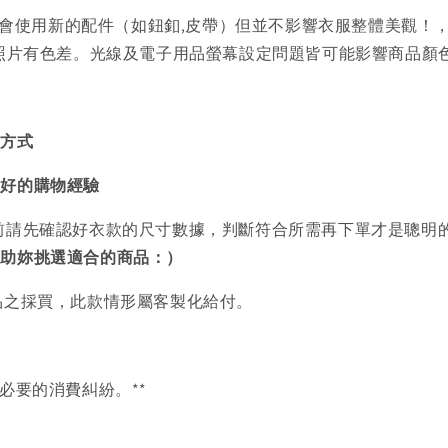
會使用新的配件（如鈕釦,皮帶）但並不影響衣服整體美觀！
品照片有色差。光線及電子用品螢幕設定問題皆可能影響商品顏
買方式
美好的購物經驗
前請先確認好衣款的尺寸數據，判斷符合所需再下單才是聰明
協助妳挑選適合的商品：）
品之採買，此款情形屬客製化給付。
必要的消費糾紛。**