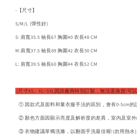
-【尺寸】
S/M/L (彈性好)
S: 肩寬35.5 袖長67 胸圍40 衣長48 CM
M:肩寬37.5 袖長69 胸圍42 衣長50 CM
L: 肩寬39.5 袖長60 胸圍44 衣長52 CM
(尺寸XS、XL~5XL因請廠商特別訂製，無法退換貨!可
① 因款式及面料和量衣服手法的區別，會有0-5cm的
② 顏色方面因顯示亮度及解析度的差異，室內及室外
③ 衣物建議單獨洗滌，以翻面手洗最佳喔!(勿用熱水