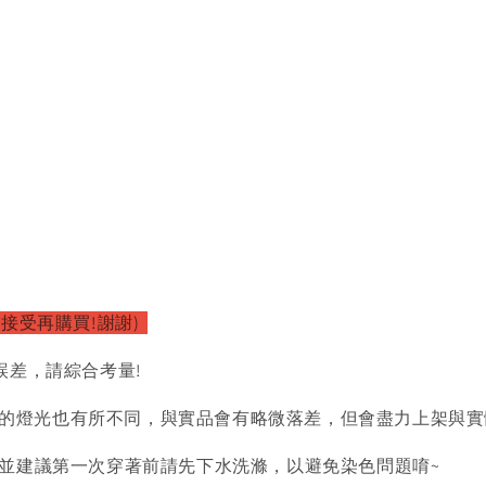
以接受再購買!謝謝)
誤差，請綜合考量!
的燈光也有所不同，與實品會有略微落差，但會盡力上架與實
)並建議第一次穿著前請先下水洗滌，以避免染色問題唷~