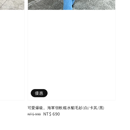
優惠
可愛爆級。海軍領軟糯水貂毛衫(白/卡其/黑)
Regular
Sale
NT$ 690
NT$ 990
price
price