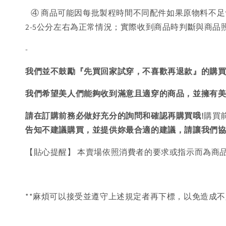
④ 商品可能因每批製程時間不同配件如果原物料不足
2-5公分左右為正常情況；實際收到商品時判斷與商
-
我們並不鼓勵『先買回家試穿，不喜歡再退款』的購
我們希望美人們能夠收到滿意且適穿的商品，並擁有
請在訂購前務必做好充分的詢問和確認再購買哦!
購買
告知不建議購買，
並提供妳最合適的建議，請讓我們
【貼心提醒】 本賣場依照消費者的要求或指示而為商
**麻煩可以接受並遵守上述規定者再下標，以免造成不