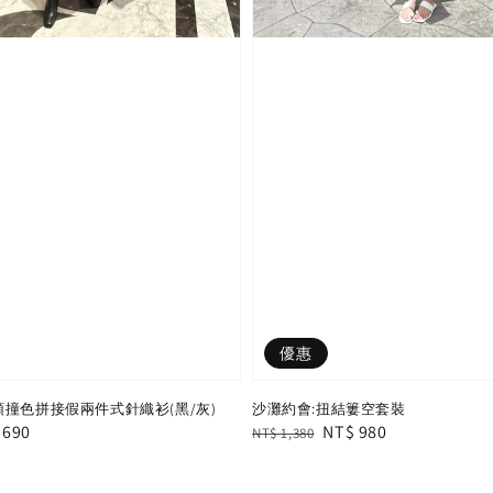
優惠
領撞色拼接假兩件式針織衫(黑/灰)
沙灘約會:扭結簍空套裝
e
 690
Regular
Sale
NT$ 980
NT$ 1,380
e
price
price