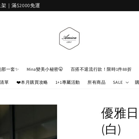
加入官網會員，立即折 $100
的那一套✨
Mina變美小秘密🤫
百搭不退流行款！限時1件88折
娘清單
❤️本月購買攻略
1+1專屬活動
所有商品
SALE
優雅日
(白)