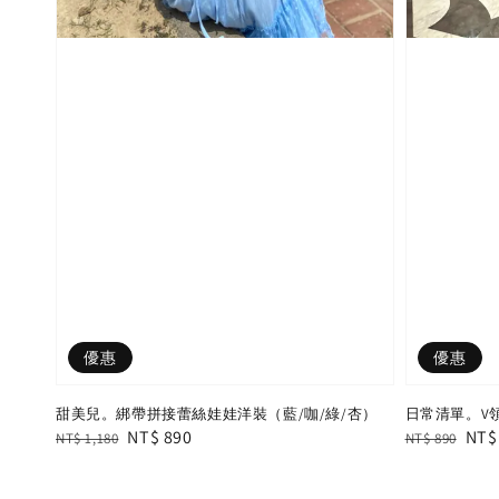
優惠
優惠
甜美兒。綁帶拼接蕾絲娃娃洋裝（藍/咖/綠/杏）
日常清單。V
Regular
Sale
NT$ 890
Regular
Sal
NT$
NT$ 1,180
NT$ 890
price
price
price
pric