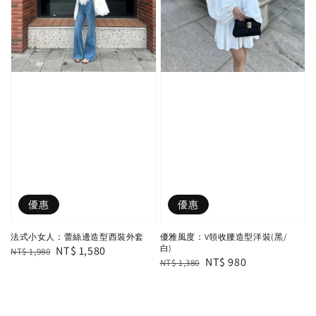
優惠
優惠
法式小女人：蕾絲邊造型西裝外套
優雅風度：V領收腰造型洋裝(黑/
白)
Regular
Sale
NT$ 1,580
NT$ 1,980
Regular
Sale
NT$ 980
NT$ 1,380
price
price
price
price