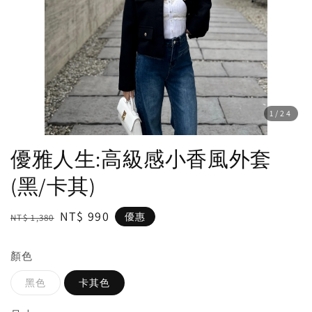
1
/24
優雅人生:高級感小香風外套
(黑/卡其)
Regular
Sale
NT$ 990
優惠
NT$ 1,380
price
price
顏色
黑色
卡其色