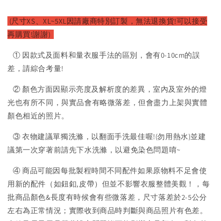
(尺寸XS、XL~5XL因請廠
商特別訂製，無法退換貨!可以接受
再購買!謝謝)
① 因款式及面料和量衣服手法的區別，會有0-10cm的誤
差，請綜合考量!
② 顏色方面因顯示亮度及解析度的差異，室內及室外的燈
光也有所不同，與實品會有略微落差，但會盡力上架與實體
顏色相近的照片。
③ 衣物建議單獨洗滌，以翻面手洗最佳喔!(勿用熱水)並建
議第一次穿著前請先下水洗滌，以避免染色問題唷~
④ 商品可能因每批製程時間不同配件如果原物料不足會使
用新的配件（如鈕釦,皮帶）但並不影響衣服整體美觀！，每
批商品顏色&長度有時候會有些微落差，尺寸落差於2-5公分
左右為正常情況；實際收到商品時判斷與商品照片有色差。