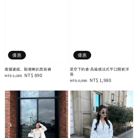
優惠
優惠
瘦腿濾鏡。顯瘦喇叭西裝褲
星空下約會:高級感法式平口開衩洋
裝
Regular
Sale
NT$ 890
NT$ 1,280
Regular
Sale
NT$ 1,980
NT$ 2,380
price
price
price
price