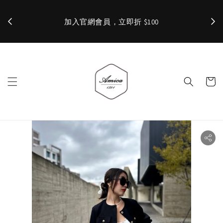
加入官網會員，立即折 $100
✨ 