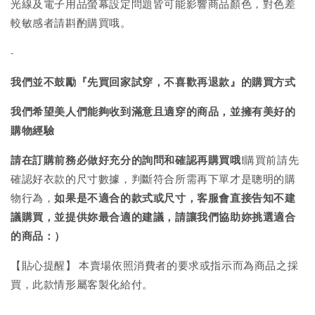
光線及電子用品螢幕設定問題皆可能影響商品顏色，對色差
較敏感者請斟酌購買哦。
-
我們並不鼓勵『先買回家試穿，不喜歡再退款』的購買方式
我們希望美人們能夠收到滿意且適穿的商品，並擁有美好的
購物經驗
請在訂購前務必做好充分的詢問和確認再購買哦!
購買前請先
確認好衣款的尺寸數據，判斷符合所需再下單才是聰明的購
物行為，
如果是不適合的款式或尺寸，客服會直接告知不建
議購買，
並提供妳最合適的建議，請讓我們協助妳挑選適合
的商品：）
【貼心提醒】 本賣場依照消費者的要求或指示而為商品之採
買，此款情形屬客製化給付。