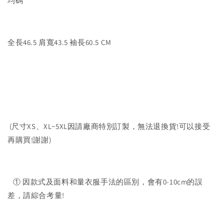
均碼
全長46.5 肩寬43.5 袖長60.5 CM
(尺寸XS、XL~5XL因請廠商特別訂製，無法退換貨!可以接受
再購買!謝謝)
① 因款式及面料和量衣服手法的區別，會有0-10cm的誤
差，請綜合考量!