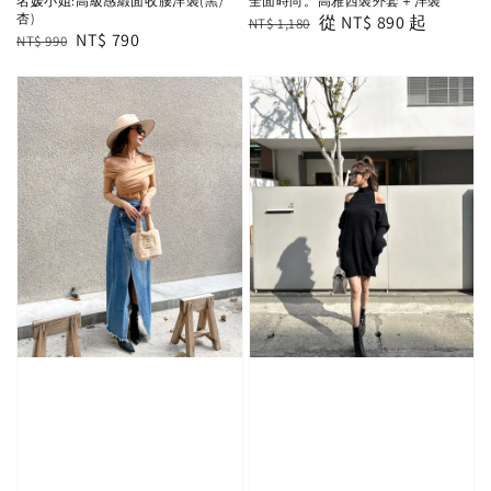
名媛小姐:高級感緞面收腰洋裝(黑/
全面時尚。高雅西裝外套＋洋裝
杏)
Regular
Sale
從
NT$ 890
起
NT$ 1,180
Regular
Sale
NT$ 790
NT$ 990
price
price
price
price