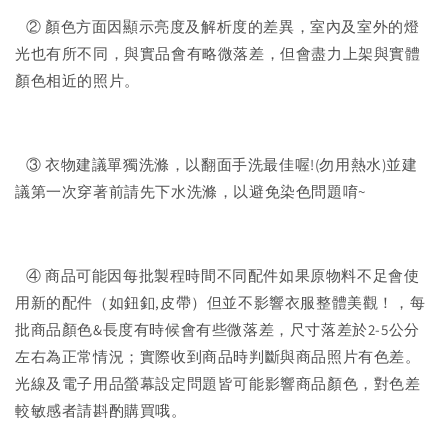
② 顏色方面因顯示亮度及解析度的差異，室內及室外的燈
光也有所不同，與實品會有略微落差，但會盡力上架與實體
顏色相近的照片。
③ 衣物建議單獨洗滌，以翻面手洗最佳喔!(勿用熱水)並建
議第一次穿著前請先下水洗滌，以避免染色問題唷~
④ 商品可能因每批製程時間不同配件如果原物料不足會使
用新的配件（如鈕釦,皮帶）但並不影響衣服整體美觀！，每
批商品顏色&長度有時候會有些微落差，尺寸落差於2-5公分
左右為正常情況；實際收到商品時判斷與商品照片有色差。
光線及電子用品螢幕設定問題皆可能影響商品顏色，對色差
較敏感者請斟酌購買哦。