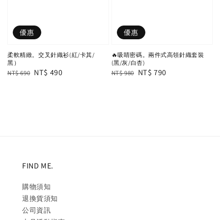
優惠
優惠
柔軟精緻。交叉針織衫(紅/卡其/
🔥吸睛密碼。兩件式高領針織套裝
黑）
(黑/灰/白杏)
Regular
Sale
NT$ 490
Regular
Sale
NT$ 790
NT$ 690
NT$ 980
price
price
price
price
FIND ME.
購物須知
退換貨須知
公司資訊