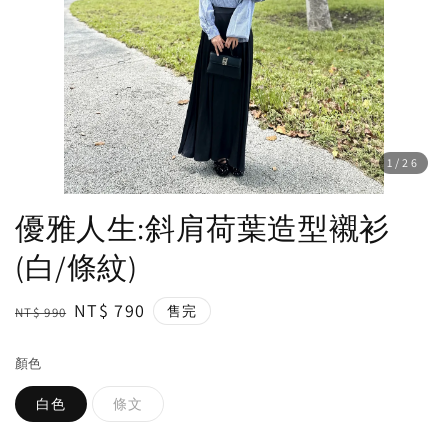
1
/26
優雅人生:斜肩荷葉造型襯衫
(白/條紋)
Regular
Sale
NT$ 790
售完
NT$ 990
price
price
顏色
白色
條文