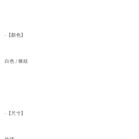
-【顏色】
白色 / 條紋
-【尺寸】