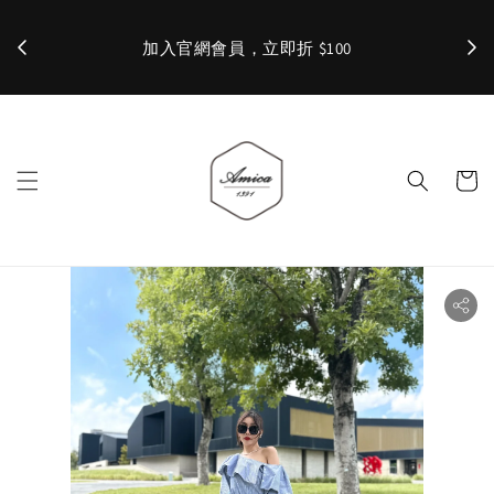
加入官網會員，立即折 $100
✨ 