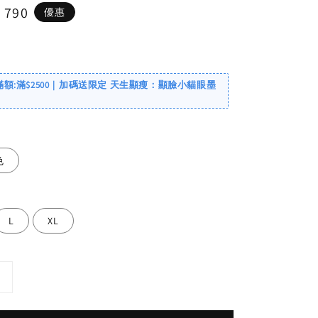
e
 790
優惠
ce
滿額:滿$2500｜加碼送限定 天生顯瘦：顯臉小貓眼墨
色
L
XL