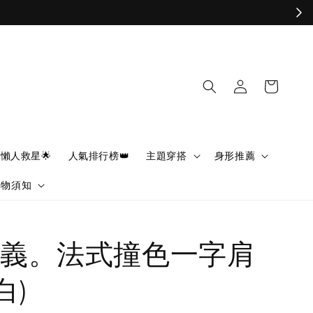
懶人救星🌟
人氣排行榜👑
主題穿搭
身形推薦
購物須知
義。法式撞色一字肩
白)