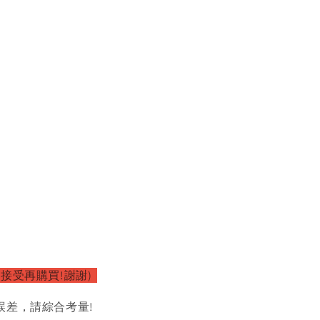
以接受再購買!謝謝)
誤差，請綜合考量!