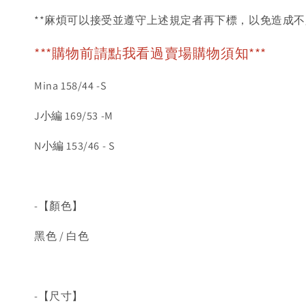
**麻煩可以接受並遵守上述規定者再下標，以免造成不
***購物前請點我看過賣場購物須知***
Mina 158/44 -S
J小編 169/53 -M
N小編 153/46 - S
-【顏色】
黑色 / 白色
-【尺寸】