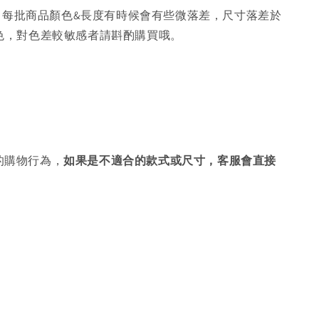
，每批商品顏色&長度有時候會有些微落差，尺寸落差於
色，對色差較敏感者請斟酌購買哦。
的購物行為，
如果是不適合的款式或尺寸，客服會直接