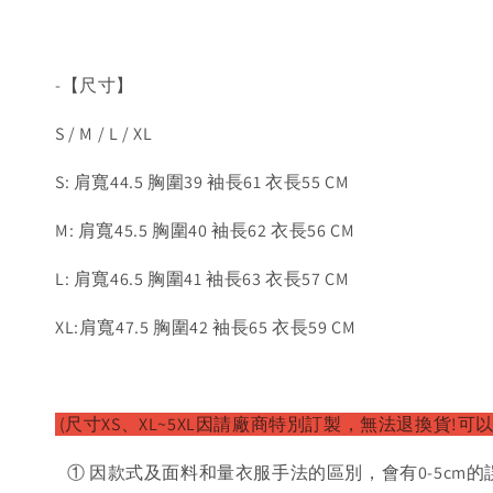
-【尺寸】
S / M / L / XL
S: 肩寬44.5 胸圍39 袖長61 衣長55 CM
M: 肩寬45.5 胸圍40 袖長62 衣長56 CM
L: 肩寬46.5 胸圍41 袖長63 衣長57 CM
XL:肩寬47.5 胸圍42 袖長65 衣長59 CM
(尺寸XS、XL~5XL因請廠商特別訂製，無法退換貨!可
① 因款式及面料和量衣服手法的區別，會有0-5cm的