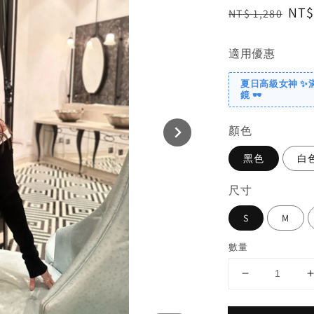
Regular
Sal
NT$
NT$ 1,280
price
pri
適用優惠
夏日高級女神 ✨
鏡 🕶️
顏色
黑色
白
尺寸
S
M
數量