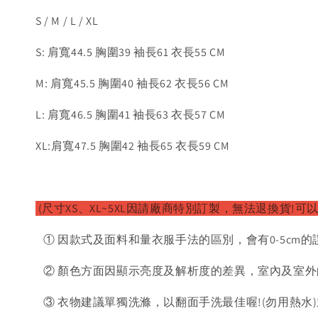
S / M / L / XL
S: 肩寬44.5 胸圍39 袖長61 衣長55 CM
M: 肩寬45.5 胸圍40 袖長62 衣長56 CM
L: 肩寬46.5 胸圍41 袖長63 衣長57 CM
XL:肩寬47.5 胸圍42 袖長65 衣長59 CM
(尺寸XS、XL~5XL因請廠商特別訂製，無法退換貨!可
① 因款式及面料和量衣服手法的區別，會有0-5cm的
② 顏色方面因顯示亮度及解析度的差異，室內及室外
③ 衣物建議單獨洗滌，以翻面手洗最佳喔!(勿用熱水