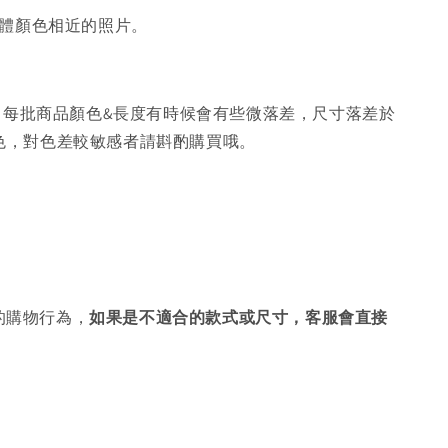
體顏色相近的照片。
，每批商品顏色&長度有時候會有些微落差，尺寸落差於
色，對色差較敏感者請斟酌購買哦。
的購物行為，
如果是不適合的款式或尺寸，客服會直接