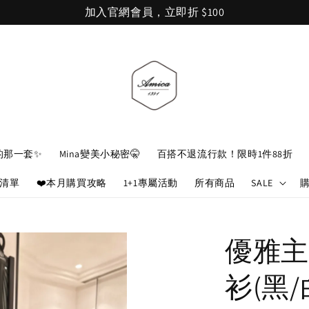
加入官網會員，立即折 $100
的那一套✨
Mina變美小秘密🤫
百搭不退流行款！限時1件88折
娘清單
❤️本月購買攻略
1+1專屬活動
所有商品
SALE
優雅主
衫(黑/