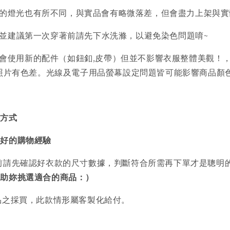
的燈光也有所不同，與實品會有略微落差，但會盡力上架與實
)並建議第一次穿著前請先下水洗滌，以避免染色問題唷~
會使用新的配件（如鈕釦,皮帶）但並不影響衣服整體美觀！
品照片有色差。光線及電子用品螢幕設定問題皆可能影響商品顏
買方式
美好的購物經驗
前請先確認好衣款的尺寸數據，判斷符合所需再下單才是聰明
協助妳挑選適合的商品：）
品之採買，此款情形屬客製化給付。