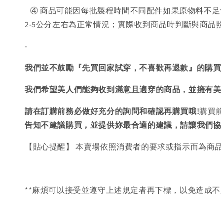
④ 商品可能因每批製程時間不同配件如果原物料不足
2-5公分左右為正常情況；實際收到商品時判斷與商
-
我們並不鼓勵『先買回家試穿，不喜歡再退款』的購
我們希望美人們能夠收到滿意且適穿的商品，並擁有
請在訂購前務必做好充分的詢問和確認再購買哦!
購買
告知不建議購買，
並提供妳最合適的建議，請讓我們
【貼心提醒】 本賣場依照消費者的要求或指示而為商
**麻煩可以接受並遵守上述規定者再下標，以免造成不