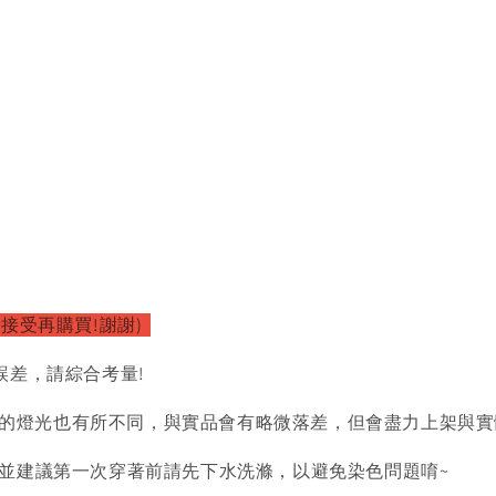
以接受再購買!謝謝)
誤差，請綜合考量!
的燈光也有所不同，與實品會有略微落差，但會盡力上架與實
)並建議第一次穿著前請先下水洗滌，以避免染色問題唷~