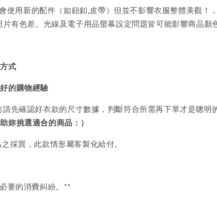
會使用新的配件（如鈕釦,皮帶）但並不影響衣服整體美觀！
品照片有色差。光線及電子用品螢幕設定問題皆可能影響商品顏
買方式
美好的購物經驗
前請先確認好衣款的尺寸數據，判斷符合所需再下單才是聰明
協助妳挑選適合的商品：）
品之採買，此款情形屬客製化給付。
必要的消費糾紛。**