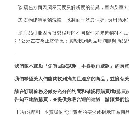
② 顏色方面因顯示亮度及解析度的差異，室內及室外
③ 衣物建議單獨洗滌，以翻面手洗最佳喔!(勿用熱水
④ 商品可能因每批製程時間不同配件如果原物料不足
2-5公分左右為正常情況；實際收到商品時判斷與商
-
我們並不鼓勵『先買回家試穿，不喜歡再退款』的購
我們希望美人們能夠收到滿意且適穿的商品，並擁有
請在訂購前務必做好充分的詢問和確認再購買哦!
購買
告知不建議購買，
並提供妳最合適的建議，請讓我們
【貼心提醒】 本賣場依照消費者的要求或指示而為商