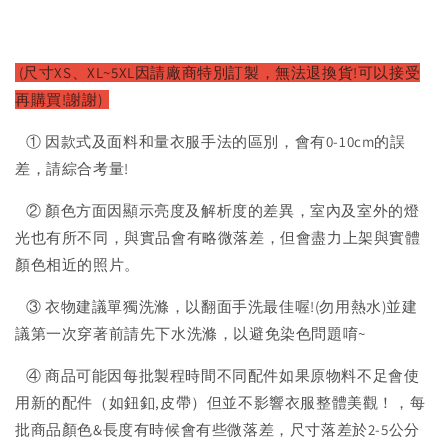
(尺寸XS、XL~5XL因請廠
商特別訂製，無法退換貨!可以接受
再購買!謝謝)
① 因款式及面料和量衣服手法的區別，會有0-10cm的誤
差，請綜合考量!
② 顏色方面因顯示亮度及解析度的差異，室內及室外的燈
光也有所不同，與實品會有略微落差，但會盡力上架與實體
顏色相近的照片。
③ 衣物建議單獨洗滌，以翻面手洗最佳喔!(勿用熱水)並建
議第一次穿著前請先下水洗滌，以避免染色問題唷~
④ 商品可能因每批製程時間不同配件如果原物料不足會使
用新的配件（如鈕釦,皮帶）但並不影響衣服整體美觀！，每
批商品顏色&長度有時候會有些微落差，尺寸落差於2-5公分