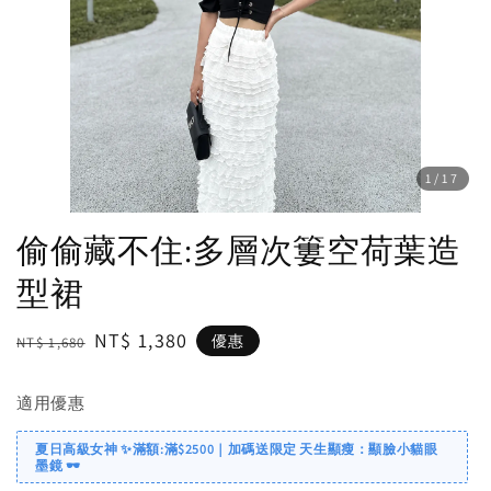
1
/17
偷偷藏不住:多層次簍空荷葉造
型裙
Regular
Sale
NT$ 1,380
優惠
NT$ 1,680
price
price
適用優惠
夏日高級女神 ✨滿額:滿$2500｜加碼送限定 天生顯瘦：顯臉小貓眼
墨鏡 🕶️