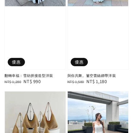
優惠
優惠
翻轉幸福：雪紡拼接造型洋裝
與你共舞。簍空蕾絲綁帶洋裝
Regular
Sale
NT$ 990
Regular
Sale
NT$ 1,180
NT$ 1,280
NT$ 1,580
price
price
price
price