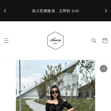
加入官網會員，立即折 $100
✨ 