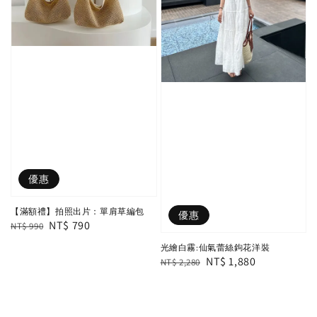
優惠
【滿額禮】拍照出片：單肩草編包
優惠
Regular
Sale
NT$ 790
NT$ 990
price
price
光繪白霧:仙氣蕾絲鉤花洋裝
Regular
Sale
NT$ 1,880
NT$ 2,280
price
price