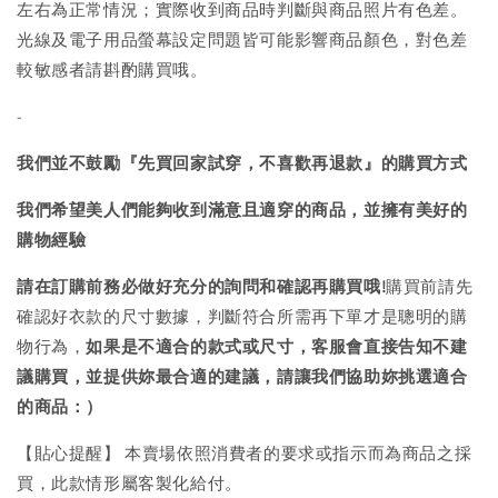
左右為正常情況；實際收到商品時判斷與商品照片有色差。
光線及電子用品螢幕設定問題皆可能影響商品顏色，對色差
較敏感者請斟酌購買哦。
-
我們並不鼓勵『先買回家試穿，不喜歡再退款』的購買方式
我們希望美人們能夠收到滿意且適穿的商品，並擁有美好的
購物經驗
請在訂購前務必做好充分的詢問和確認再購買哦!
購買前請先
確認好衣款的尺寸數據，判斷符合所需再下單才是聰明的購
物行為，
如果是不適合的款式或尺寸，客服會直接告知不建
議購買，
並提供妳最合適的建議，請讓我們協助妳挑選適合
的商品：）
【貼心提醒】 本賣場依照消費者的要求或指示而為商品之採
買，此款情形屬客製化給付。