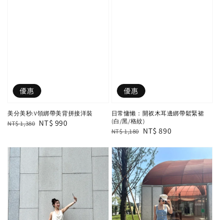
優惠
優惠
美分美秒:V領綁帶美背拼接洋裝
日常慵懶：開衩木耳邊綁帶鬆緊裙
(白/黑/格紋)
Regular
Sale
NT$ 990
NT$ 1,380
Regular
Sale
NT$ 890
NT$ 1,180
price
price
price
price