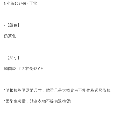
N小編153/46 - 正常
-【顏色】
奶茶色
-【尺寸】
胸圍62 -112 衣長42 CM
*請根據胸圍選購尺寸，體重只是大概參考不能作為選尺依據
*因衛生考量，貼身衣物不提供退換貨!