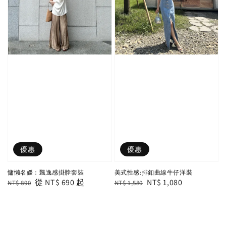
優惠
優惠
慵懶名媛：飄逸感掛脖套裝
美式性感:排釦曲線牛仔洋裝
Regular
Sale
從
NT$ 690
起
Regular
Sale
NT$ 1,080
NT$ 890
NT$ 1,580
price
price
price
price