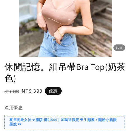
1
/8
休閒記憶。細吊帶Bra Top(奶茶
色)
Regular
Sale
NT$ 390
優惠
NT$ 590
price
price
適用優惠
夏日高級女神 ✨滿額:滿$2500｜加碼送限定 天生顯瘦：顯臉小貓眼
墨鏡 🕶️