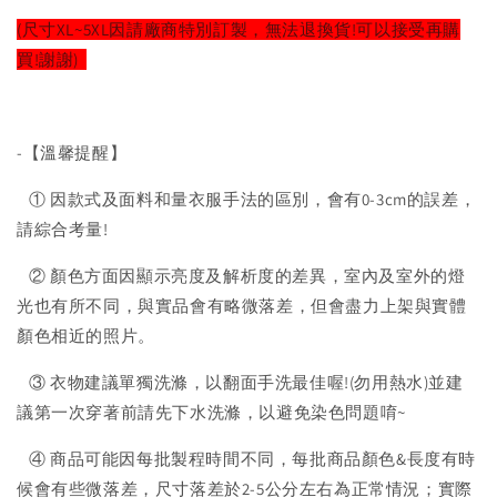
(尺寸XL~5XL因請廠商特別訂製，無法退換貨!可以接受再購
買!謝謝)
-【溫馨提醒】
① 因款式及面料和量衣服手法的區別，會有0-3cm的誤差，
請綜合考量!
② 顏色方面因顯示亮度及解析度的差異，室內及室外的燈
光也有所不同，與實品會有略微落差，但會盡力上架與實體
顏色相近的照片。
③ 衣物建議單獨洗滌，以翻面手洗最佳喔!(勿用熱水)並建
議第一次穿著前請先下水洗滌，以避免染色問題唷~
④ 商品可能因每批製程時間不同，每批商品顏色&長度有時
候會有些微落差，尺寸落差於2-5公分左右為正常情況；實際