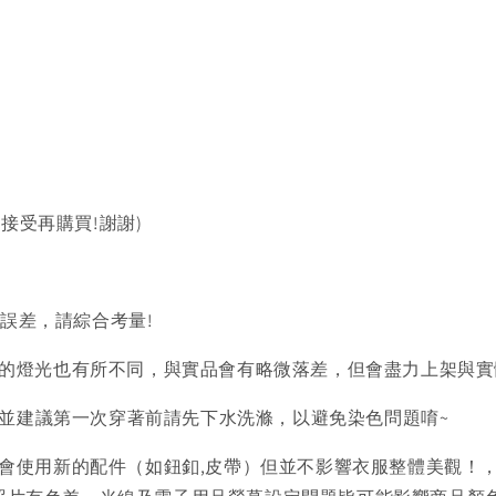
以接受再購買!謝謝)
的誤差，請綜合考量!
的燈光也有所不同，與實品會有略微落差，但會盡力上架與實
)並建議第一次穿著前請先下水洗滌，以避免染色問題唷~
會使用新的配件（如鈕釦,皮帶）但並不影響衣服整體美觀！