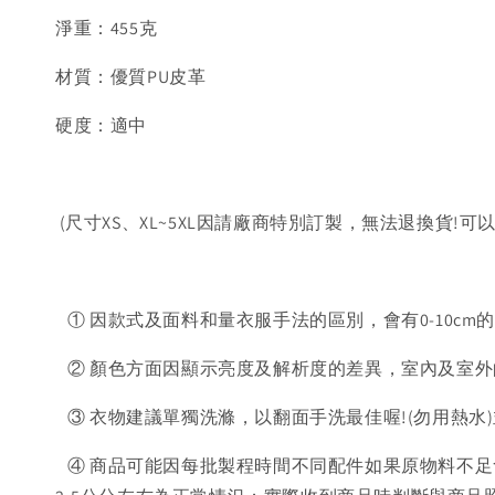
淨重：455克
材質：優質PU皮革
硬度：適中
(尺寸XS、XL~5XL因請廠商特別訂製，無法退換貨!可
① 因款式及面料和量衣服手法的區別，會有0-10cm
② 顏色方面因顯示亮度及解析度的差異，室內及室外
③ 衣物建議單獨洗滌，以翻面手洗最佳喔!(勿用熱水
④ 商品可能因每批製程時間不同配件如果原物料不足