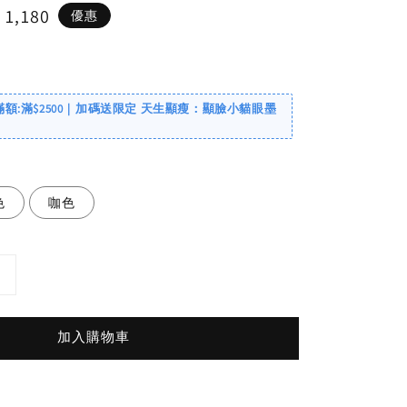
e
 1,180
優惠
ce
滿額:滿$2500｜加碼送限定 天生顯瘦：顯臉小貓眼墨
色
咖色
加入購物車