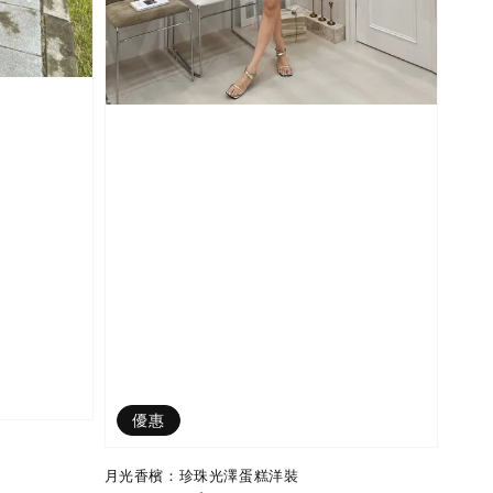
優惠
月光香檳：珍珠光澤蛋糕洋裝