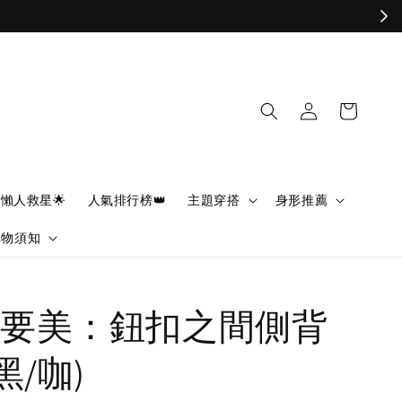
懶人救星🌟
人氣排行榜👑
主題穿搭
身形推薦
購物須知
要美：鈕扣之間側背
黑/咖)