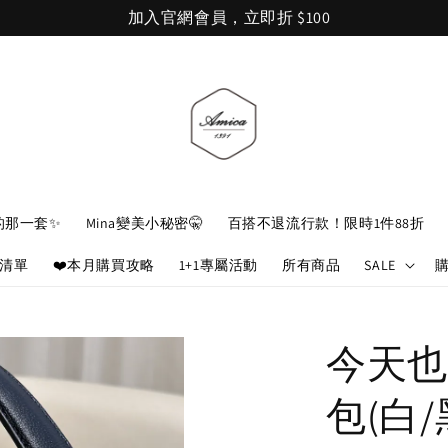
加入官網會員，立即折 $100
的那一套✨
Mina變美小秘密🤫
百搭不退流行款！限時1件88折
娘清單
❤️本月購買攻略
1+1專屬活動
所有商品
SALE
今天也
包(白/