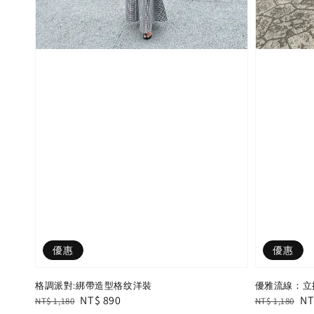
優惠
優惠
格調派對:綁帶造型格纹洋裝
優雅流線：立挺
Regular
Sale
NT$ 890
Regular
Sa
NT
NT$ 1,180
NT$ 1,180