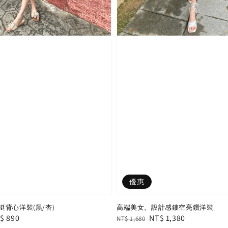
優惠
背心洋裝(黑/杏)
高端美女。設計感鏤空亮鑽洋裝
le
$ 890
Regular
Sale
NT$ 1,380
NT$ 1,680