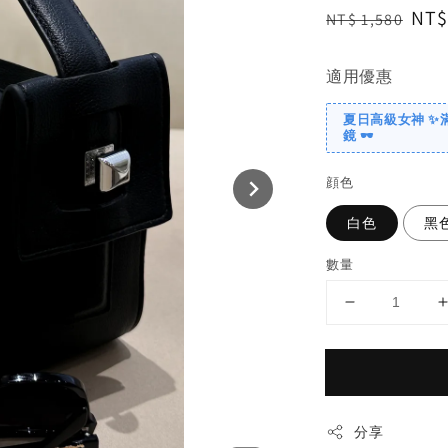
Regular
Sal
NT$
NT$ 1,580
price
pri
適用優惠
夏日高級女神 ✨
鏡 🕶️
顔色
白色
黑
數量
分享