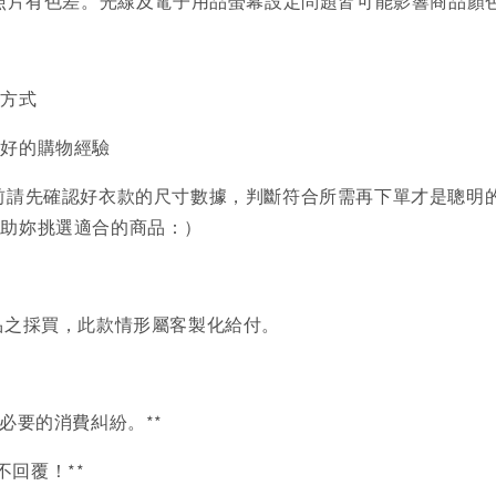
品照片有色差。光線及電子用品螢幕設定問題皆可能影響商品顏
買方式
美好的購物經驗
前請先確認好衣款的尺寸數據，判斷符合所需再下單才是聰明
協助妳挑選適合的商品：）
品之採買，此款情形屬客製化給付。
必要的消費糾紛。**
言不回覆！**