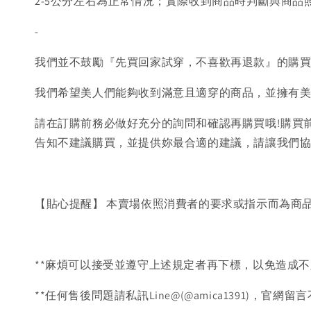
2-5公分左右為正常情況；實際收到商品時判斷與商
-
我們並不鼓勵『先買回家試穿，不喜歡再退款』的購
我們希望美人們能夠收到滿意且適穿的商品，並擁有
請在訂購前務必做好充分的詢問和確認再購買哦!購買
告知不建議購買，並提供妳最合適的建議，請讓我們
【貼心提醒】 本賣場依照消費者的要求或指示而為商
**麻煩可以接受並遵守上述規定者再下標，以免造成不
**任何售後問題請私訊Line@(@amica1391)，官網留