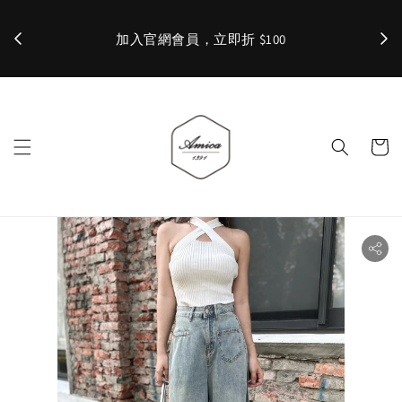
加入官網會員，立即折 $100
✨ 