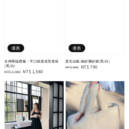
優惠
優惠
女神降臨禮服：平口緞面造型套裝
柔光仙氣:細紗層紗裙(黑/白)
(黑/白)
Regular
Sale
NT$ 790
NT$ 890
Regular
Sale
NT$ 1,580
NT$ 1,980
price
price
price
price