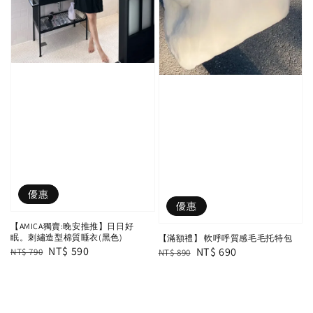
優惠
優惠
【AMICA獨賣:晚安推推】日日好
眠。刺繡造型棉質睡衣(黑色)
【滿額禮】 軟呼呼質感毛毛托特包
Regular
Sale
NT$ 590
Regular
Sale
NT$ 690
NT$ 790
NT$ 890
price
price
price
price