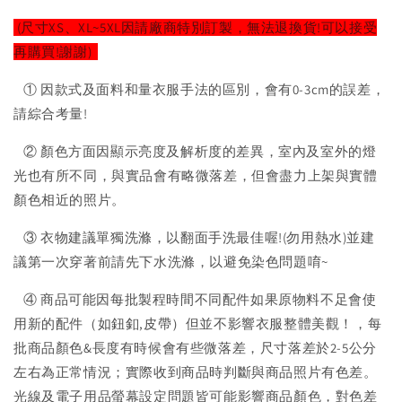
(尺寸XS、XL~5XL因請廠商特別訂製，無法退換貨!可以接受
再購買!謝謝)
① 因款式及面料和量衣服手法的區別，會有0-3cm的誤差，
請綜合考量!
② 顏色方面因顯示亮度及解析度的差異，室內及室外的燈
光也有所不同，與實品會有略微落差，但會盡力上架與實體
顏色相近的照片。
③ 衣物建議單獨洗滌，以翻面手洗最佳喔!(勿用熱水)並建
議第一次穿著前請先下水洗滌，以避免染色問題唷~
④ 商品可能因每批製程時間不同配件如果原物料不足會使
用新的配件（如鈕釦,皮帶）但並不影響衣服整體美觀！，每
批商品顏色&長度有時候會有些微落差，尺寸落差於2-5公分
左右為正常情況；實際收到商品時判斷與商品照片有色差。
光線及電子用品螢幕設定問題皆可能影響商品顏色，對色差