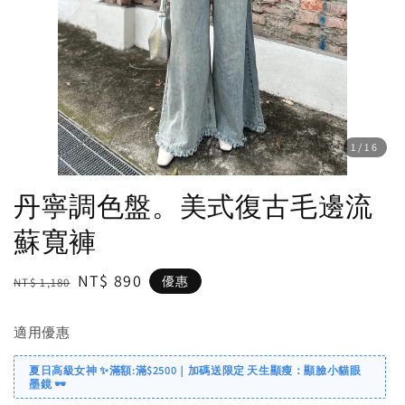
1
/16
丹寧調色盤。美式復古毛邊流
蘇寬褲
Regular
Sale
NT$ 890
優惠
NT$ 1,180
price
price
適用優惠
夏日高級女神 ✨滿額:滿$2500｜加碼送限定 天生顯瘦：顯臉小貓眼
墨鏡 🕶️